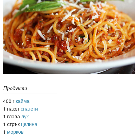
Продукти
400 г
кайма
1 пакет
спагети
1 глава
лук
1 стрък
целина
1
морков