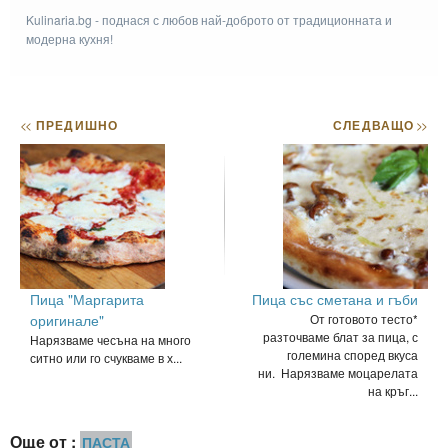
Kulinaria.bg - поднася с любов най-доброто от традиционната и
модерна кухня!
<<
ПРЕДИШНО
СЛЕДВАЩО
>>
Пица "Маргарита
Пица със сметана и гъби
оригинале"
От готовото тесто*
разточваме блат за пица, с
Нарязваме чесъна на много
големина според вкуса
ситно или го счукваме в х...
ни. Нарязваме моцарелата
на кръг...
Още от :
ПАСТА