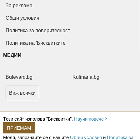
За реклама
Общи условия
Политика за поверителност
Политика на 'Бисквитките'
МЕДИИ
Bulevard.bg
Kulinaria.bg
Виж всички
Tози сайт използва "Бисквитки".
Научи повече
ПРИЕМАМ
Copyright © 2026 Ксениум ООД. Всички права запазени.
Developed by
Моля, запознайте се с нашите
Общи условия
и
Политика за
XeniumCompany.com