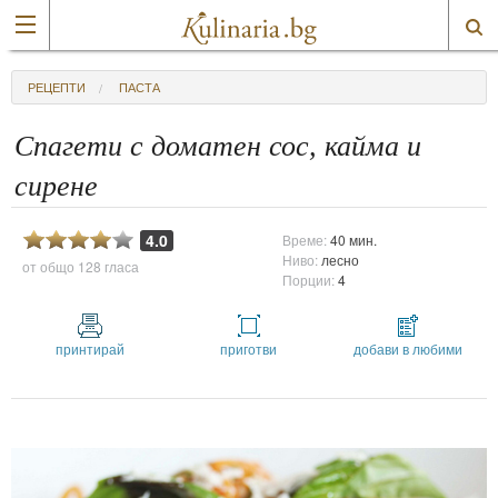
РЕЦЕПТИ
ПАСТА
Спагети с доматен сос, кайма и
сирене
4.0
Време:
40 мин.
Ниво:
лесно
от общо
128 гласа
Порции:
4
принтирай
приготви
добави в любими