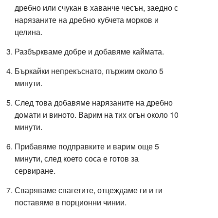
дребно или счукан в хаванче чесън, заедно с
нарязаните на дребно кубчета морков и
целина.
Разбъркваме добре и добавяме каймата.
Бъркайки непрекъснато, пържим около 5
минути.
След това добавяме нарязаните на дребно
домати и виното. Варим на тих огън около 10
минути.
Прибавяме подправките и варим още 5
минути, след което соса е готов за
сервиране.
Сваряваме спагетите, отцеждаме ги и ги
поставяме в порционни чинии.