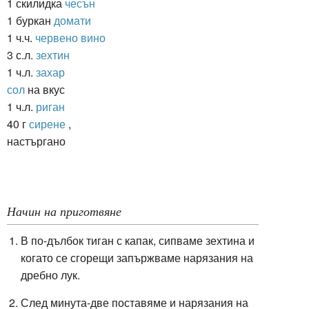
1 скилидка
чесън
1 буркан
домати
1 ч.ч.
червено вино
3 с.л.
зехтин
1 ч.л.
захар
сол
на вкус
1 ч.л.
риган
40 г
сирене
,
настъргано
Начин на приготвяне
В по-дълбок тиган с капак, сипваме зехтина и
когато се сгорещи запържваме нарязания на
дребно лук.
След минута-две поставяме и нарязания на