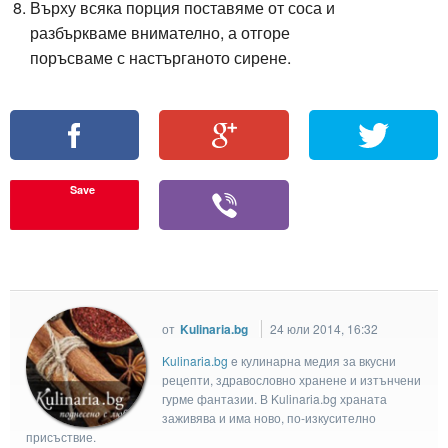
Върху всяка порция поставяме от соса и
разбъркваме внимателно, а отгоре
поръсваме с настърганото сирене.
Save
от
Kulinaria.bg
24 юли 2014, 16:32
Kulinaria.bg
e кулинарна медия за вкусни
рецепти, здравословно хранене и изтънчени
гурме фантазии. В Kulinaria.bg храната
заживява и има ново, по-изкусително
присъствие.