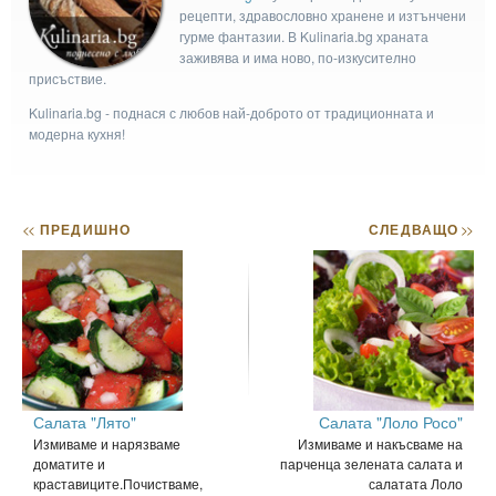
рецепти, здравословно хранене и изтънчени
гурме фантазии. В Kulinaria.bg храната
заживява и има ново, по-изкусително
присъствие.
Kulinaria.bg - поднася с любов най-доброто от традиционната и
модерна кухня!
<<
ПРЕДИШНО
СЛЕДВАЩО
>>
Салата "Лято"
Салата "Лоло Росо"
Измиваме и нарязваме
Измиваме и накъсваме на
доматите и
парченца зелената салата и
краставиците.Почистваме,
салатата Лоло