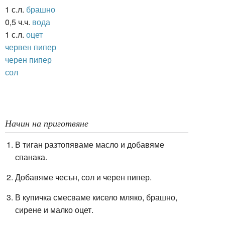
1 с.л.
брашно
0,5 ч.ч.
вода
1 с.л.
оцет
червен пипер
черен пипер
сол
Начин на приготвяне
В тиган разтопяваме масло и добавяме
спанака.
Добавяме чесън, сол и черен пипер.
В купичка смесваме кисело мляко, брашно,
сирене и малко оцет.