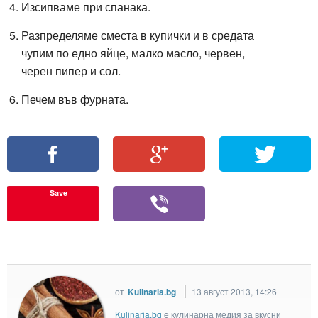
Изсипваме при спанака.
Разпределяме сместа в купички и в средата
чупим по едно яйце, малко масло, червен,
черен пипер и сол.
Печем във фурната.
Save
от
Kulinaria.bg
13 август 2013, 14:26
Kulinaria.bg
e кулинарна медия за вкусни