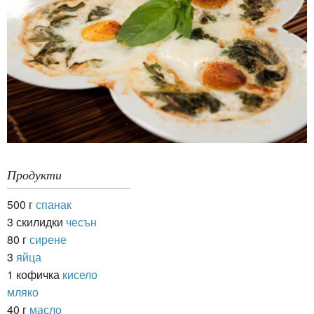
Продукти
500 г
спанак
3 скилидки
чесън
80 г
сирене
3
яйца
1 кофичка
кисело
мляко
40 г
масло