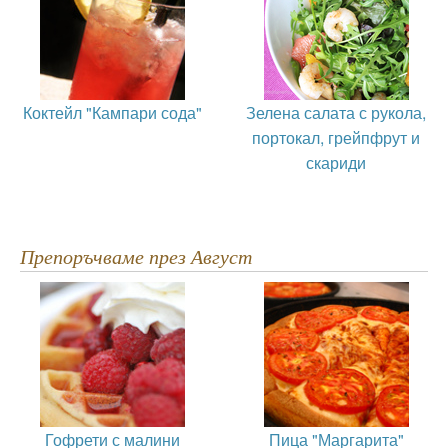
Коктейл "Кампари сода"
Зелена салата с рукола,
портокал, грейпфрут и
скариди
Препоръчваме през Август
Гофрети с малини
Пица "Маргарита"