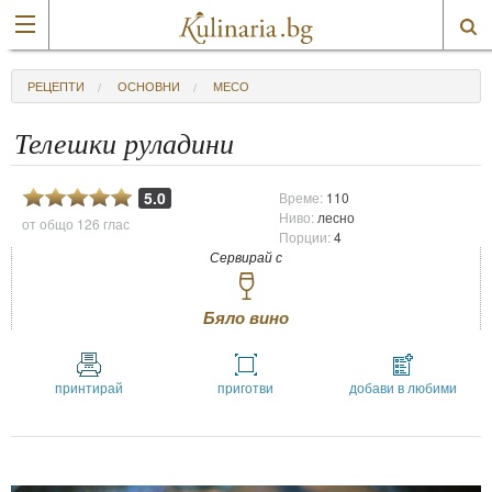
РЕЦЕПТИ
ОСНОВНИ
МЕСО
Телешки руладини
5.0
Време:
110
Ниво:
лесно
от общо
126 глас
Порции:
4
Сервирай с
Бяло вино
принтирай
приготви
добави в любими