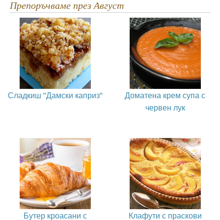
Препоръчваме през Август
Сладкиш ''Дамски каприз''
Доматена крем супа с
червен лук
Бутер кроасани с
Клафути с праскови