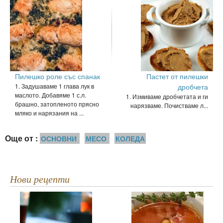
Пилешко роле със спанак
Пастет от пилешки
1. Задушаваме 1 глава лук в
дробчета
маслото. Добавяме 1 с.л.
1. Измиваме дробчетата и ги
брашно, затопленото прясно
нарязваме. Почистваме л...
мляко и нарязания на ...
Още от :
ОСНОВНИ
МЕСО
КОЛЕДА
Нови рецепти