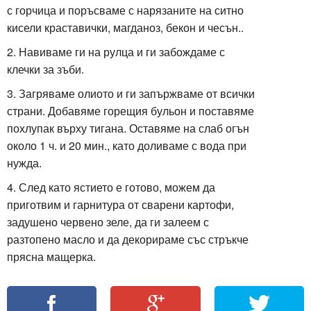
с горчица и поръсваме с нарязаните на ситно
кисели краставички, магданоз, бекон и чесън..
2. Навиваме ги на рулца и ги забождаме с
клечки за зъби.
3. Загряваме олиото и ги запържваме от всички
страни. Добавяме горещия бульон и поставяме
похлупак върху тигана. Оставяме на слаб огън
около 1 ч. и 20 мин., като доливаме с вода при
нужда.
4. След като ястието е готово, можем да
приготвим и гарнитура от сварени картофи,
задушено червено зеле, да ги залеем с
разтопено масло и да декорираме със стръкче
прясна мащерка.