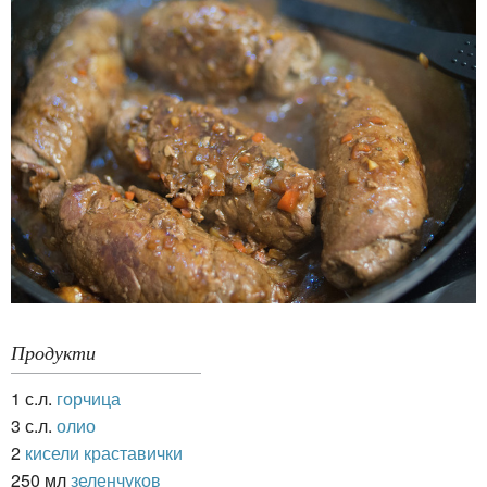
Продукти
1 с.л.
горчица
3 с.л.
олио
2
кисели краставички
250 мл
зеленчуков