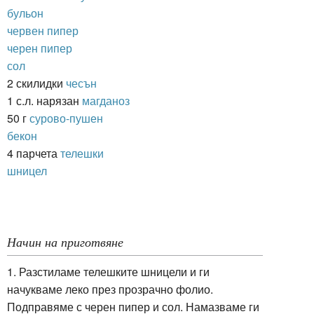
бульон
червен пипер
черен пипер
сол
2 скилидки
чесън
1 с.л. нарязан
магданоз
50 г
сурово-пушен
бекон
4 парчета
телешки
шницел
Начин на приготвяне
1. Разстиламе телешките шницели и ги
начукваме леко през прозрачно фолио.
Подправяме с черен пипер и сол. Намазваме ги