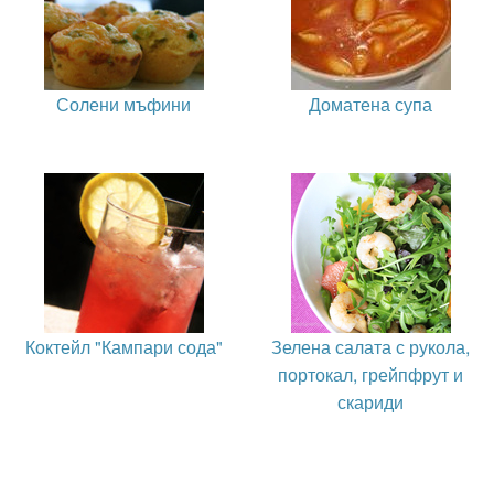
Солени мъфини
Доматена супа
Коктейл "Кампари сода"
Зелена салата с рукола,
портокал, грейпфрут и
скариди