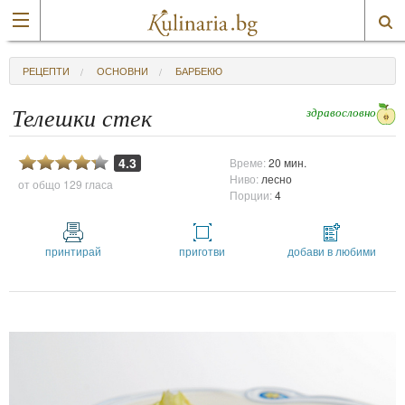
РЕЦЕПТИ
ОСНОВНИ
БАРБЕКЮ
здравословно
Телешки стек
4.3
Време:
20 мин.
Ниво:
лесно
от общо
129 гласа
Порции:
4
принтирай
приготви
добави в любими