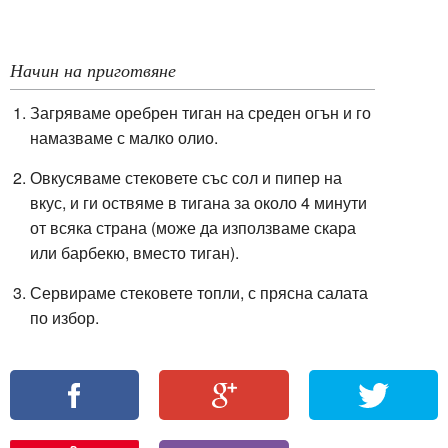
Начин на приготвяне
Загряваме оребрен тиган на среден огън и го
намазваме с малко олио.
Овкусяваме стековете със сол и пипер на
вкус, и ги оствяме в тигана за около 4 минути
от всяка страна (може да използваме скара
или барбекю, вместо тиган).
Сервираме стековете топли, с прясна салата
по избор.