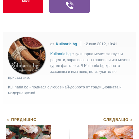
Save
от
Kulinaria.bg
12 юни 2012, 10:41
Kulinaria.bg
e кулинарна медия за вкусни
рецепти, здравословно хранене и изтънчени
гурме фантазии. В Kulinaria.bg храната
заживява и има ново, по-изкусително
присъствие.
Kulinaria.bg - поднася с любов най-доброто от традиционната и
модерна кухня!
<<
ПРЕДИШНО
СЛЕДВАЩО
>>