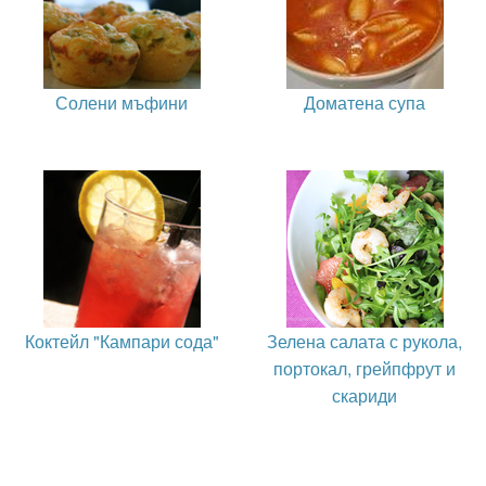
Солени мъфини
Доматена супа
Коктейл "Кампари сода"
Зелена салата с рукола,
портокал, грейпфрут и
скариди