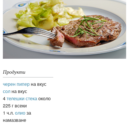
Продукти
черен пипер
на вкус
сол
на вкус
4
телешки стека
около
225 г всеки
1 ч.л.
олио
за
намазване