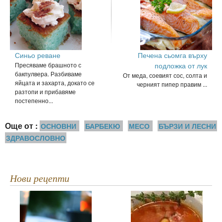
Синьо реване
Печена сьомга върху
Пресяваме брашното с
подложка от лук
бакпулвера. Разбиваме
От меда, соевият сос, солта и
яйцата и захарта, докато се
черният пипер правим ...
разтопи и прибавяме
постепенно...
Още от :
ОСНОВНИ
БАРБЕКЮ
МЕСО
БЪРЗИ И ЛЕСНИ
ЗДРАВОСЛОВНО
Нови рецепти