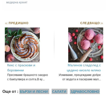
модерна кухня!
<<
ПРЕДИШНО
СЛЕДВАЩО
>>
Кекс с праскови и
Малинов сладолед с
боровинки
цедено кисело мляко
Пресяваме брашното заедно
Измиваме, прецеждаме добре
с бакпулвера и солта.В ку...
от водата и пасираме мал...
Още от :
БЪРЗИ И ЛЕСНИ
САЛАТИ
ЗДРАВОСЛОВНО