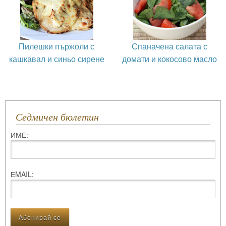
Пилешки пържоли с
Спаначена салата с
кашкавал и синьо сирене
домати и кокосово масло
Седмичен бюлетин
ИМЕ:
ЕMAIL: