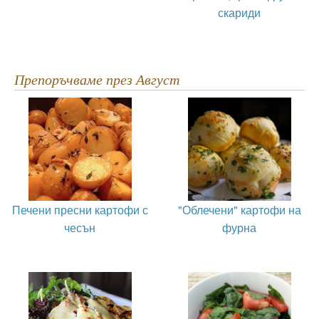
скариди
Препоръчваме през Август
Печени пресни картофи с
"Облечени" картофи на
чесън
фурна