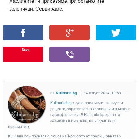
маслините ги прибавяме при останалите
зеленчуци. Сервираме.
Save
от
Kulinaria.bg
14 август 2014, 10:58
Kulinaria.bg
e кулинарна медия за вкусни
рецепти, здравословно хранене и изтънчени
гурме фантазии. В Kulinaria.bg храната
заживява и има ново, по-изкусително
присъствие.
Kulinaria.bg - поднася с любов най-доброто от традиционната и