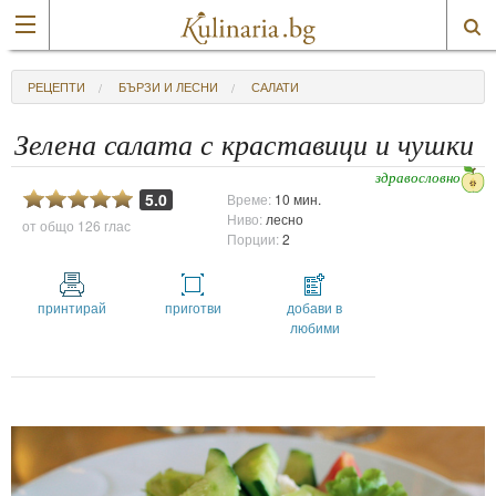
РЕЦЕПТИ
БЪРЗИ И ЛЕСНИ
САЛАТИ
Зелена салата с краставици и чушки
здравословно
5.0
Време:
10 мин.
Ниво:
лесно
от общо
126 глас
Порции:
2
принтирай
приготви
добави в
любими