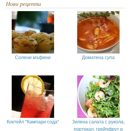
Нови рецепти
Солени мъфини
Доматена супа
Коктейл "Кампари сода"
Зелена салата с рукола,
портокал, грейпфрут и