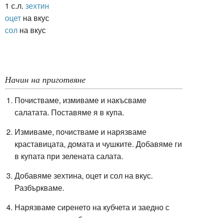
1 с.л.
зехтин
оцет
на вкус
сол
на вкус
Начин на приготвяне
Почистваме, измиваме и накъсваме
салатата. Поставяме я в купа.
Измиваме, почистваме и нарязваме
краставицата, домата и чушките. Добавяме ги
в купата при зелената салата.
Добавяме зехтина, оцет и сол на вкус.
Разбъркваме.
Нарязваме сиренето на кубчета и заедно с