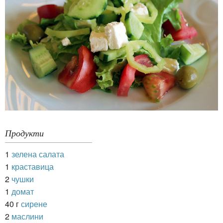
Продукти
1
зелена салата
1
краставица
2
чушки
1
домат
40 г
сирене
2
маслини