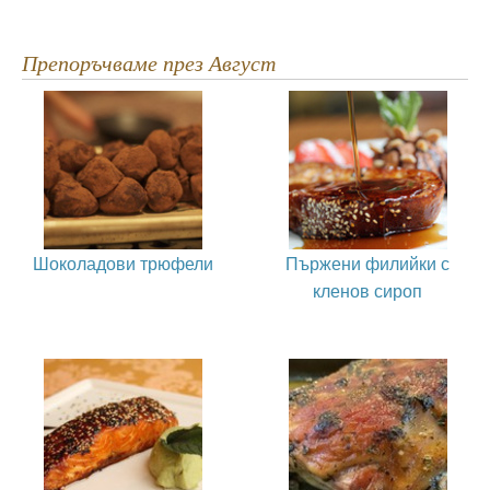
Препоръчваме през Август
Шоколадови трюфели
Пържени филийки с
кленов сироп