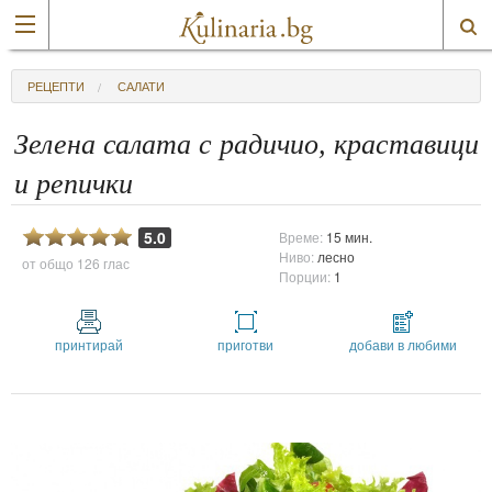
РЕЦЕПТИ
САЛАТИ
Зелена салата с радичио, краставици
и репички
5.0
Време:
15 мин.
Ниво:
лесно
от общо
126 глас
Порции:
1
принтирай
приготви
добави в любими