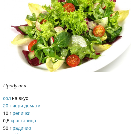
Продукти
сол
на вкус
20 г чери домати
10 г
репички
0,5
краставица
50 г
радичио