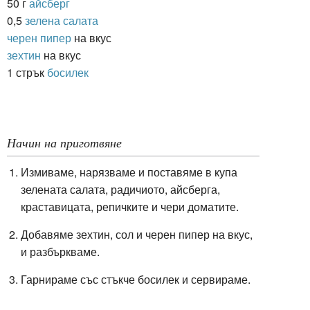
50 г
айсберг
0,5
зелена салата
черен пипер
на вкус
зехтин
на вкус
1 стрък
босилек
Начин на приготвяне
Измиваме, нарязваме и поставяме в купа
зелената салата, радичиото, айсберга,
краставицата, репичките и чери доматите.
Добавяме зехтин, сол и черен пипер на вкус,
и разбъркваме.
Гарнираме със стъкче босилек и сервираме.