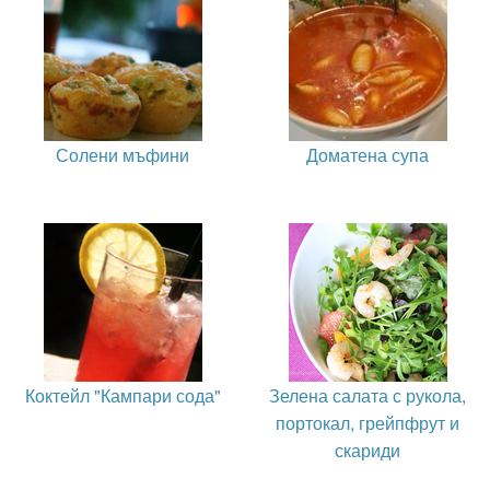
Солени мъфини
Доматена супа
Коктейл "Кампари сода"
Зелена салата с рукола,
портокал, грейпфрут и
скариди