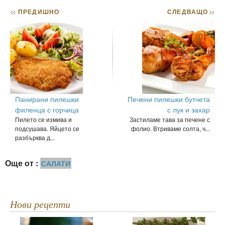
<<
ПРЕДИШНО
СЛЕДВАЩО
>>
Панирани пилешки
Печени пилешки бутчета
филенца с горчица
с лук и захар
Пилето се измива и
Застиламе тава за печене с
подсушава. Яйцето се
фолио. Втриваме солта, ч...
разбърква д...
Още от :
САЛАТИ
Нови рецепти