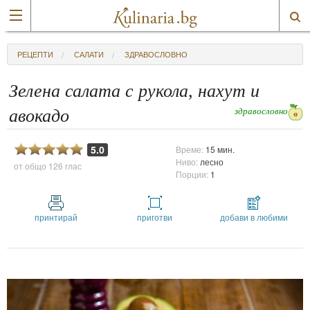
РЕЦЕПТИ
САЛАТИ
ЗДРАВОСЛОВНО
Зелена салата с рукола, нахут и
здравословно
авокадо
5.0
Време:
15 мин.
Ниво:
лесно
от общо
126 глас
Порции:
1
принтирай
приготви
добави в любими