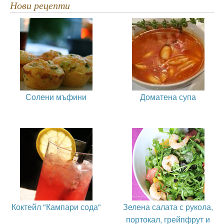
Нови рецепти
Солени мъфини
Доматена супа
Коктейл "Кампари сода"
Зелена салата с рукола,
портокал, грейпфрут и