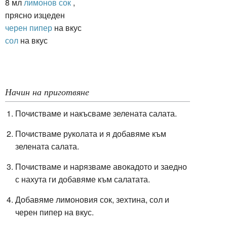
8 мл
лимонов сок
,
прясно изцеден
черен пипер
на вкус
сол
на вкус
Начин на приготвяне
Почистваме и накъсваме зелената салата.
Почистваме руколата и я добавяме към
зелената салата.
Почистваме и нарязваме авокадото и заедно
с нахута ги добавяме към салатата.
Добавяме лимоновия сок, зехтина, сол и
черен пипер на вкус.