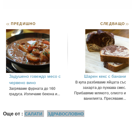
<<
ПРЕДИШНО
СЛЕДВАЩО
>>
Задушено говеждо месо с
Шарен кекс с банани
червено вино
В купа разбиваме яйцата със
захарта до пухкава смес.
Загряваме фурната до 160
Прибавяме млякото, олиото и
градуса. Изпичаме бекона и...
ванилията. Пресяваме...
Още от :
САЛАТИ
ЗДРАВОСЛОВНО