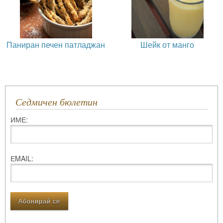
Паниран печен патладжан
Шейк от манго
Седмичен бюлетин
ИМЕ:
ЕMAIL: