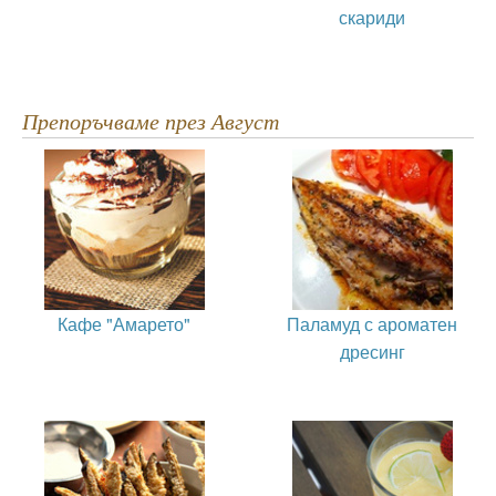
скариди
Препоръчваме през Август
Кафе "Амарето"
Паламуд с ароматен
дресинг