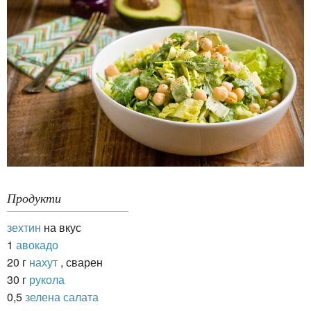
Продукти
зехтин
на вкус
1
авокадо
20 г
нахут
, сварен
30 г
рукола
0,5
зелена салата