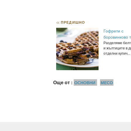
<<
ПРЕДИШНО
Гофрети с
боровинково т
Разделяме бел
и жълтиците в д
отделни купич...
Още от :
ОСНОВНИ
МЕСО