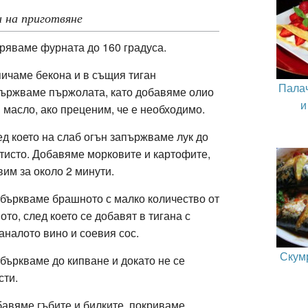
 на приготвяне
ряваме фурната до 160 градуса.
ичаме бекона и в същия тиган
Палач
ържваме пържолата, като добавяме олио
и
 масло, ако преценим, че е необходимо.
д което на слаб огън запържваме лук до
тисто. Добавяме морковите и картофите,
вим за около 2 минути.
бъркваме брашното с малко количество от
ото, след което се добавят в тигана с
аналото вино и соевия сос.
Скум
бъркваме до кипване и докато не се
сти.
авяме гъбите и билките, покриваме