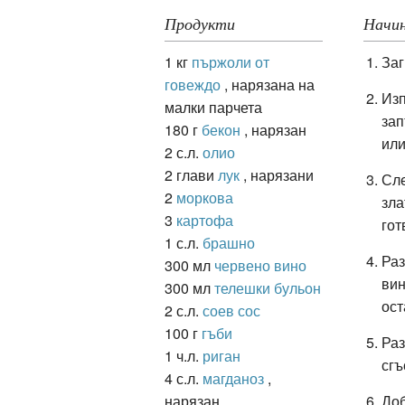
Продукти
Начин
1 кг
пържоли от
Заг
ация
говеждо
, нарязана на
Изп
малки парчета
зап
180 г
бекон
, нарязан
или
2 с.л.
олио
2 глави
лук
, нарязани
Сле
2
моркова
зла
3
картофа
гот
1 с.л.
брашно
Раз
300 мл
червено вино
вин
300 мл
телешки бульон
ост
2 с.л.
соев сос
100 г
гъби
Раз
1 ч.л.
риган
сгъ
4 с.л.
магданоз
,
нарязан
Доб