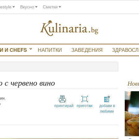
festyle
Вкусно
Сметки
И И CHEFS
НАПИТКИ
ЗАВЕДЕНИЯ
ЗДРАВОС
 с червено вино
Но
ин.
о
принтирай
приготви
добави в
любими