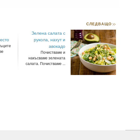
СЛЕДВАЩО
>>
Зелена салата с
есто
рукола, нахут и
тъците
авокадо
ве
Почистваме и
накъсваме зелената
салата. Почистваме ...