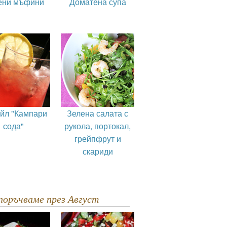
ени мъфини
Доматена супа
ейл "Кампари
Зелена салата с
сода"
рукола, портокал,
грейпфрут и
скариди
епоръчваме през Август