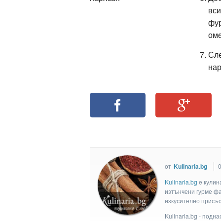
вси
фур
ом
Сле
нар
от
Kulinaria.bg
0
Kulinaria.bg
e кулин
изтънчени гурме фан
изкусително присъс
Kulinaria.bg - подн