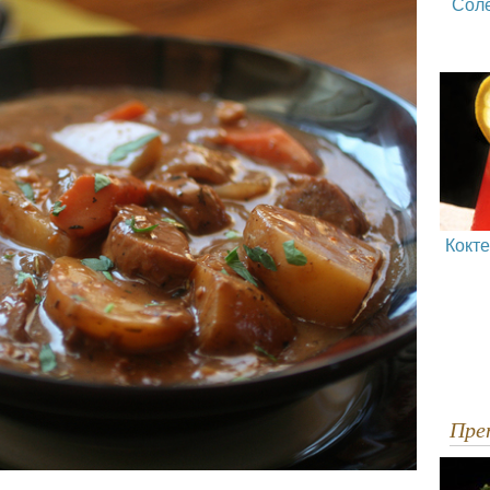
Сол
Кокт
Пр