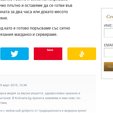
чко плътно и оставяме да се готви във
ната за два часа или докато месото
С
екне.
ИМЕ:
д като е готово поръсваме със ситно
язания магданоз и сервираме.
ЕMAI
Save
9 март 2015, 10:46
арна медия за вкусни рецепти, здравословно хранене и
тазии. В Kulinaria.bg храната заживява и има ново, по-
твие.
ася с любов най-доброто от традиционната и модерна кухня!