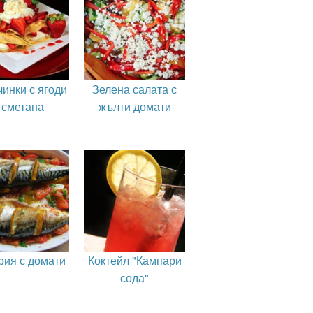
инки с ягоди
Зелена салата с
 сметана
жълти домати
рия с домати
Коктейл "Кампари
сода"