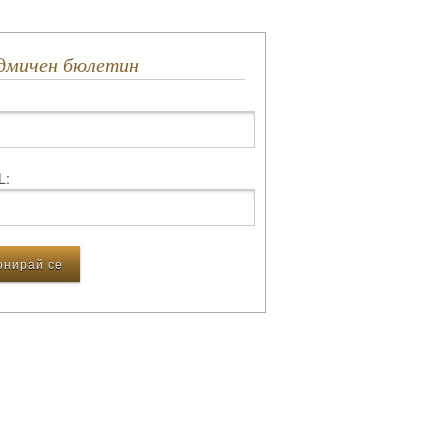
едмичен бюлетин
L: