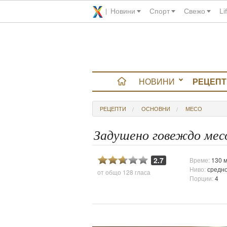
Новини
Спорт
Свежо
Li
НОВИНИ
РЕЦЕПТ
вюта
РЕЦЕПТИ
ОСНОВНИ
МЕСО
итно
Задушено говеждо месо
 градина
2.7
Време:
130 м
Ниво:
средн
от общо
128 гласа
и Chefs
Порции:
4