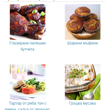
Глазирани пилешки
Шарени мъфини
бутчета
Тартар от риба тон с
Гръцка мусака
лимон, салца от авокадо,