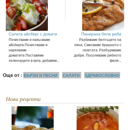
Салата айсберг с домати
Панирана бяла риба
Почистваме и накъсваме
Разбиваме белтъците на
айсберга.Почистваме и
пяна. Смесваме брашното с
нарязваме
галетата. Разбъркваме
доматите.Поставяме
добре. Посоляваме рибното
зеленчуците в купа, добавям...
филе...
Още от :
БЪРЗИ И ЛЕСНИ
САЛАТИ
ЗДРАВОСЛОВНО
Нови рецепти