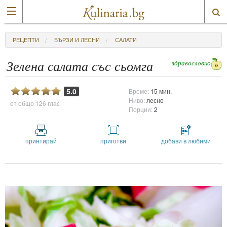
РЕЦЕПТИ
БЪРЗИ И ЛЕСНИ
САЛАТИ
здравословно
Зелена салата със сьомга
5.0
Време:
15 мин.
Ниво:
лесно
от общо
126 глас
Порции:
2
принтирай
приготви
добави в любими