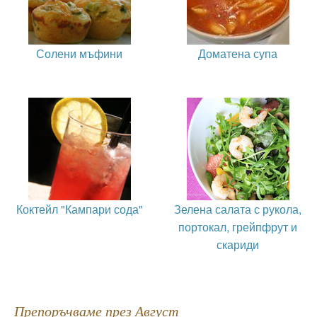
Солени мъфини
Доматена супа
Коктейл "Кампари сода"
Зелена салата с рукола,
портокал, грейпфрут и
скариди
Препоръчваме през Август