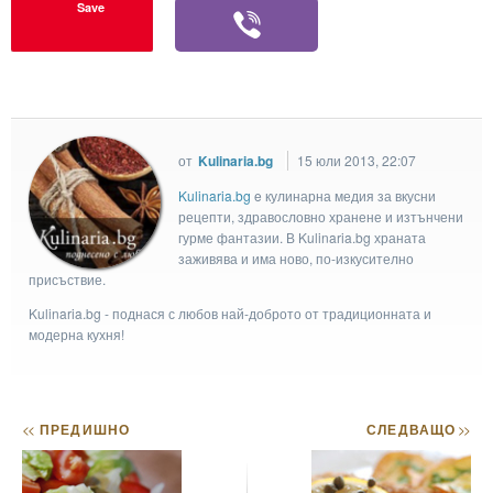
Save
от
Kulinaria.bg
15 юли 2013, 22:07
Kulinaria.bg
e кулинарна медия за вкусни
рецепти, здравословно хранене и изтънчени
гурме фантазии. В Kulinaria.bg храната
заживява и има ново, по-изкусително
присъствие.
Kulinaria.bg - поднася с любов най-доброто от традиционната и
модерна кухня!
<<
ПРЕДИШНО
СЛЕДВАЩО
>>