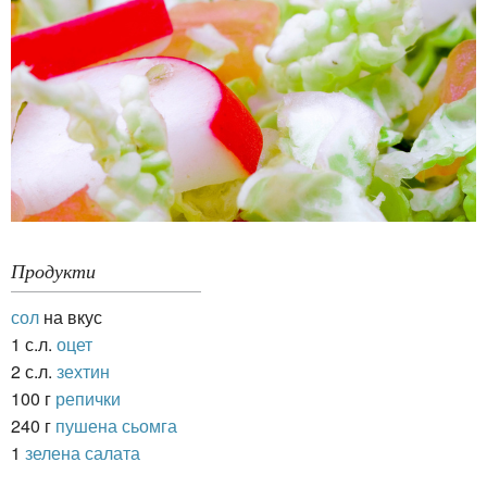
Продукти
сол
на вкус
1 с.л.
оцет
2 с.л.
зехтин
100 г
репички
240 г
пушена сьомга
1
зелена салата