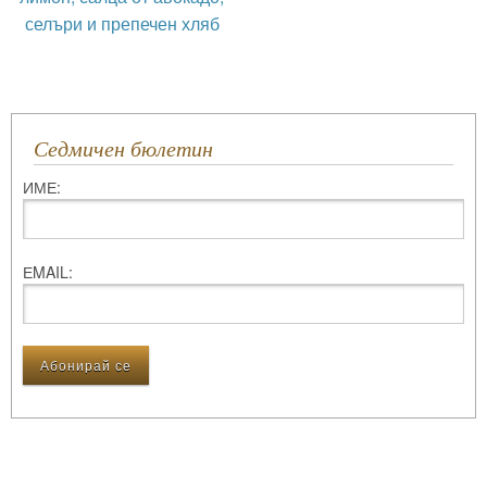
селъри и препечен хляб
Седмичен бюлетин
ИМЕ:
ЕMAIL: