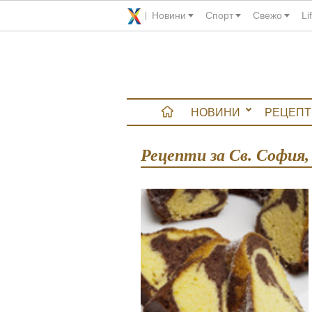
Новини
Спорт
Свежо
Li
НОВИНИ
РЕЦЕПТ
вюта
Рецепти за Св. София
итно
 градина
и Chefs