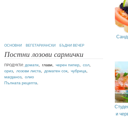
Санд
ОСНОВНИ
ВЕГЕТАРИАНСКИ
БЪДНИ ВЕЧЕР
Постни лозови сармички
домати
, глави,
черен пипер
,
сол
,
ПРОДУКТИ:
ориз
,
лозови листа
,
доматен сок
,
чубрица
,
магданоз
,
олио
Пълната рецепта
.
Студе
и чер