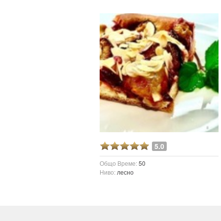
5.0
Общо Време:
50
Ниво:
лесно