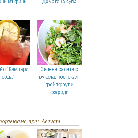
ени мъфини
Доматена супа
ейл "Кампари
Зелена салата с
сода"
рукола, портокал,
грейпфрут и
скариди
епоръчваме през Август