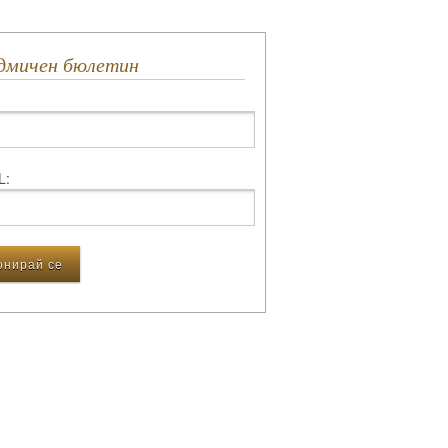
едмичен бюлетин
L: