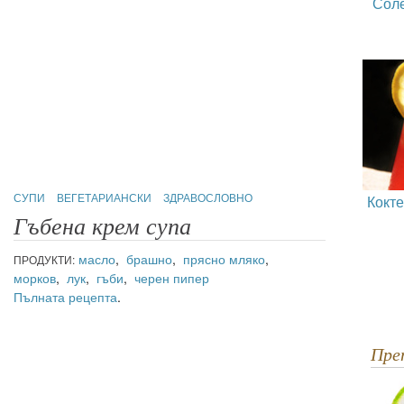
Сол
СУПИ
ВЕГЕТАРИАНСКИ
ЗДРАВОСЛОВНО
Кокт
Гъбена крем супа
масло
,
брашно
,
прясно мляко
,
ПРОДУКТИ:
морков
,
лук
,
гъби
,
черен пипер
Пълната рецепта
.
Пр