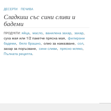
ДЕСЕРТИ
ПЕЧИВА
Сладкиш със сини сливи и
бадеми
яйца
,
масло
,
ванилена захар
,
захар
,
ПРОДУКТИ:
суха мая или 1/2 пакетче прясна мая,
филирани
бадеми
,
бяло брашно
, олио за намазване,
сол
,
захар за поръсване,
сини сливи
,
прясно мляко
,
Пълната рецепта
.