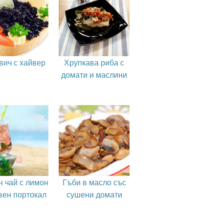
вич с хайвер
Хрупкава риба с
домати и маслини
н чай с лимон
Гъби в масло със
вен портокал
сушени домати