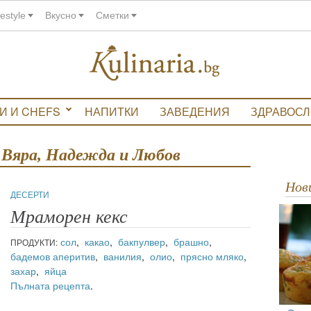
festyle
Вкусно
Сметки
И И CHEFS
НАПИТКИ
ЗАВЕДЕНИЯ
ЗДРАВОС
, Вяра, Надежда и Любов
Но
ДЕСЕРТИ
Мраморен кекс
сол
,
какао
,
бакпулвер
,
брашно
,
ПРОДУКТИ:
бадемов аперитив
,
ванилия
,
олио
,
прясно мляко
,
захар
,
яйца
Пълната рецепта
.