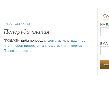
С
РИБА
ОСНОВНИ
ИМЕ:
Пеперуда плакия
риба пеперуда,
домати
,
лук
,
дафинов
ПРОДУКТИ:
ЕMAI
лист
,
черен пипер
,
риган
,
сол
,
зехтин
,
морков
Пълната рецепта
.