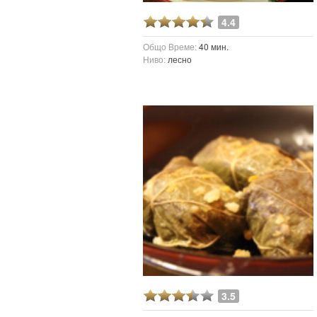
4.4
Общо Време:
40 мин.
ация
Ниво:
лесно
3.5