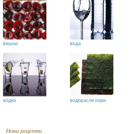
вишни
вода
водка
водорасли нори
Нови рецепти