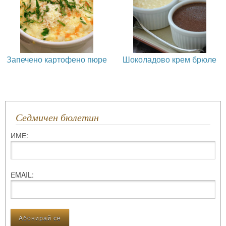
Запечено картофено пюре
Шоколадово крем брюле
Седмичен бюлетин
ИМЕ:
ЕMAIL: