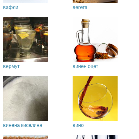
вафли
вегета
вермут
винен оцет
винена киселина
вино