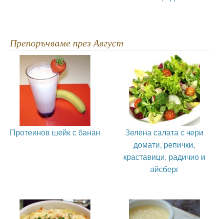
Препоръчваме през Август
Протеинов шейк с банан
Зелена салата с чери
домати, репички,
краставици, радичио и
айсберг