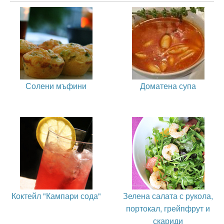
Солени мъфини
Доматена супа
Коктейл "Кампари сода"
Зелена салата с рукола,
портокал, грейпфрут и
скариди