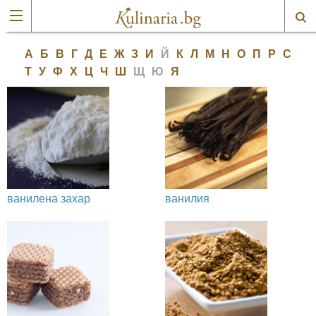
А
Б
В
Г
Д
Е
Ж
З
И
Й
К
Л
М
Н
О
П
Р
С
Т
У
Ф
Х
Ц
Ч
Ш
Щ
Ю
Я
ванилена захар
ванилия