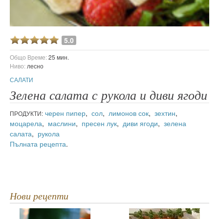
5.0
Общо Време:
25 мин.
Ниво:
лесно
САЛАТИ
Зелена салата с рукола и диви ягоди
черен пипер
,
сол
,
лимонов сок
,
зехтин
,
ПРОДУКТИ:
моцарела
,
маслини
,
пресен лук
,
диви ягоди
,
зелена
салата
,
рукола
Пълната рецепта
.
Нови рецепти