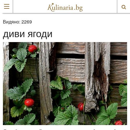
Видяно:
2269
диви ягоди