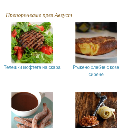
Препоръчваме през Август
Телешки кюфтета на скара
Ръжено хлебче с козе
сирене