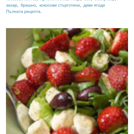
захар
,
брашно
,
кокосови стърготини
,
диви ягоди
Пълната рецепта
.