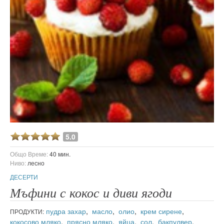
5.0
Общо Време:
40 мин.
Ниво:
лесно
ДЕСЕРТИ
Мъфини с кокос и диви ягоди
пудра захар
,
масло
,
олио
,
крем сирене
,
ПРОДУКТИ:
кокосово мляко
,
прясно мляко
,
яйца
,
сол
,
бакпулвер
,