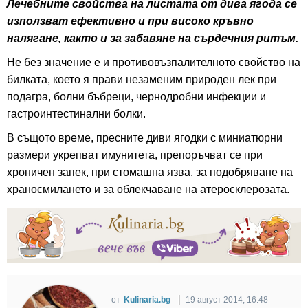
Лечебните свойства на листата от дива ягода се
използват ефективно и при високо кръвно
налягане, както и за забавяне на сърдечния ритъм.
Не без значение е и противовъзпалителното свойство на
билката, което я прави незаменим природен лек при
подагра, болни бъбреци, чернодробни инфекции и
гастроинтестинални болки.
В същото време, пресните диви ягодки с миниатюрни
размери укрепват имунитета, препоръчват се при
хроничен запек, при стомашна язва, за подобряване на
храносмилането и за облекчаване на атеросклерозата.
от
Kulinaria.bg
19 август 2014, 16:48