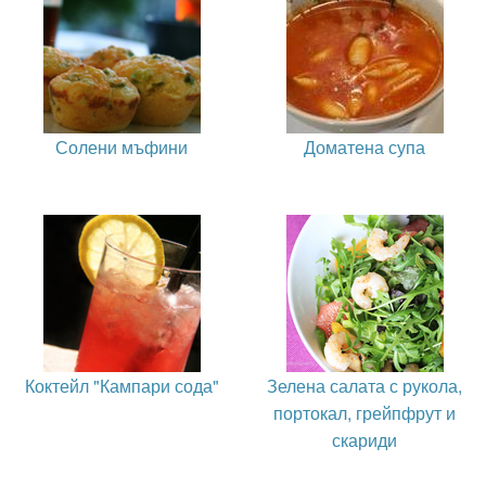
Солени мъфини
Доматена супа
Коктейл "Кампари сода"
Зелена салата с рукола,
портокал, грейпфрут и
скариди