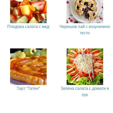
Плодова салата с мед
Черешов пай с козуначено
тесто
Тарт "Татен"
Зелена салата с домати и
лук