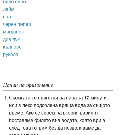
бяло вино
лайм
сол
черен пипер
магданоз
див лук
кълнове
рукола
Начин на приготвяне
Сьомгата се приготвя на пара за 12 минути
или в леко подсолена вряща вода за същото
време. Ако се спрем на втория вариянт
поставяме филето във водата, която ври а
след това готвим без да позволяваме да