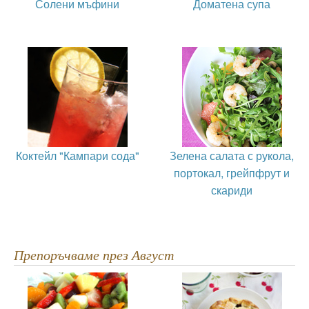
Солени мъфини
Доматена супа
Коктейл "Кампари сода"
Зелена салата с рукола,
портокал, грейпфрут и
скариди
Препоръчваме през Август