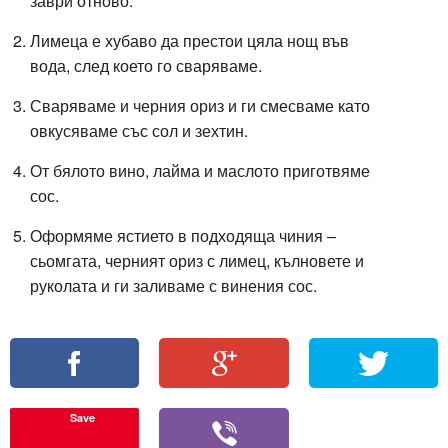
заври отново.
Лимеца е хубаво да престои цяла нощ във
вода, след което го сваряваме.
Сваряваме и черния ориз и ги смесваме като
овкусяваме със сол и зехтин.
От бялото вино, лайма и маслото приготвяме
сос.
Оформяме ястието в подходяща чиния –
сьомгата, черният ориз с лимец, кълновете и
руколата и ги заливаме с винения сос.
Save