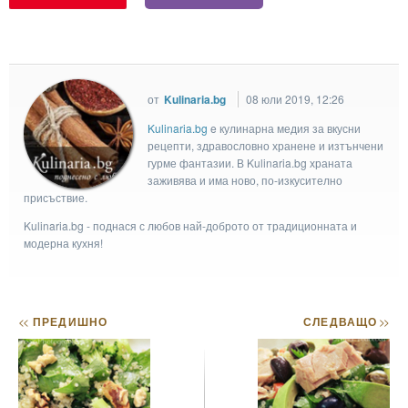
от
Kulinaria.bg
08 юли 2019, 12:26
Kulinaria.bg
e кулинарна медия за вкусни
рецепти, здравословно хранене и изтънчени
гурме фантазии. В Kulinaria.bg храната
заживява и има ново, по-изкусително
присъствие.
Kulinaria.bg - поднася с любов най-доброто от традиционната и
модерна кухня!
<<
ПРЕДИШНО
СЛЕДВАЩО
>>