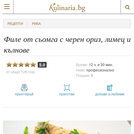
РЕЦЕПТИ
РИБА
Филе от сьомга с черен ориз, лимец и
кълнове
5.0
Време:
12 ч. и 30 мин.
Ниво:
професионално
от общо
126 глас
Порции:
1
принтирай
приготви
добави в любими