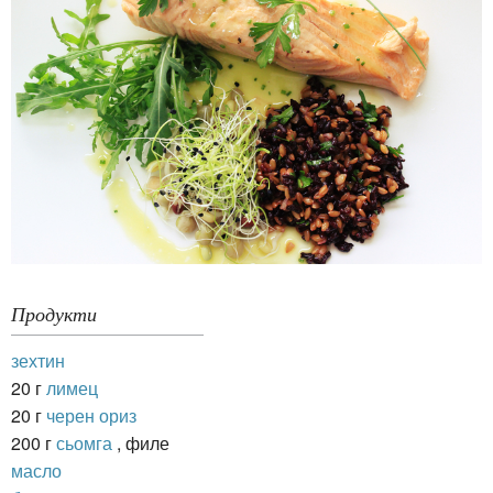
Продукти
зехтин
20 г
лимец
20 г
черен ориз
200 г
сьомга
, филе
масло