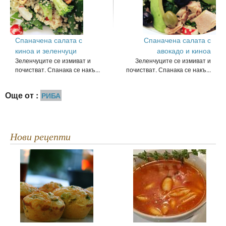
Спаначена салата с
Спаначена салата с
киноа и зеленчуци
авокадо и киноа
Зеленчуците се измиват и
Зеленчуците се измиват и
почистват. Спанака се накъ...
почистват. Спанака се накъ...
Още от :
РИБА
Нови рецепти