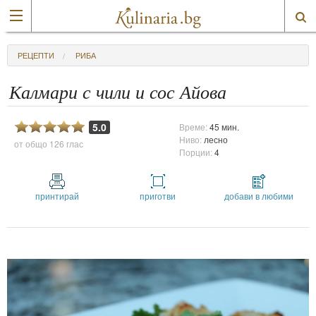
РЕЦЕПТИ
РИБА
Калмари с чили и сос Айова
5.0
Време:
45 мин.
Ниво:
лесно
от общо
126 глас
Порции:
4
принтирай
приготви
добави в любими