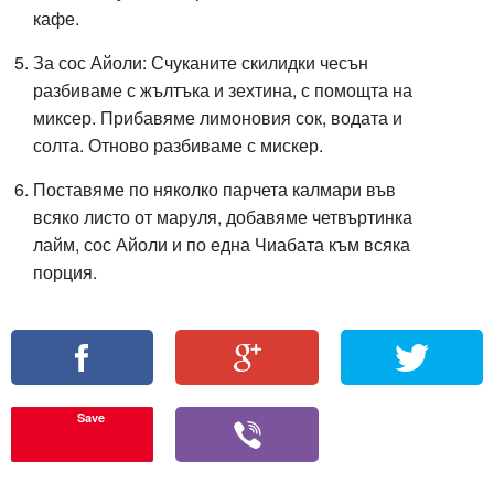
кафе.
За сос Айоли: Счуканите скилидки чесън
разбиваме с жълтъка и зехтина, с помощта на
миксер. Прибавяме лимоновия сок, водата и
солта. Отново разбиваме с мискер.
Поставяме по няколко парчета калмари във
всяко листо от маруля, добавяме четвъртинка
лайм, сос Айоли и по една Чиабата към всяка
порция.
Save