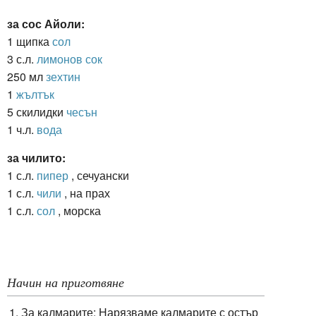
за сос Айоли:
1 щипка
сол
3 с.л.
лимонов сок
250 мл
зехтин
1
жълтък
5 скилидки
чесън
1 ч.л.
вода
за чилито:
1 с.л.
пипер
, сечуански
1 с.л.
чили
, на прах
1 с.л.
сол
, морска
Начин на приготвяне
За калмарите: Нарязваме калмарите с остър