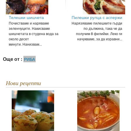
Телешки шишчета
Пилешки рулца с аспержи
Почистваме и наряваме
Нарязяваме пилешките гърди
зеленчуците. Накисваме
по дължина, така че да
шишчетата в студена вода за
получим 8 филийки. Леко ги
около десет
начукваме, за да изравни...
минути. Нанизвам...
Още от :
РИБА
Нови рецепти