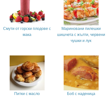
Смути от горски плодове с
Мариновани пилешки
мака
шишчета с жълти, червени
чушки и лук
Питки с масло
Боб с наденица