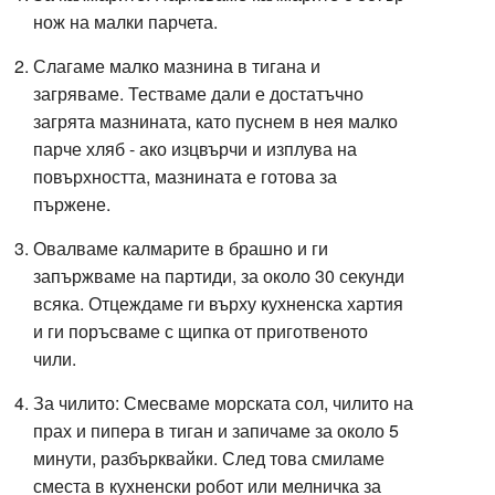
нож на малки парчета.
Слагаме малко мазнина в тигана и
загряваме. Тестваме дали е достатъчно
загрята мазнината, като пуснем в нея малко
парче хляб - ако изцвърчи и изплува на
повърхността, мазнината е готова за
пържене.
Овалваме калмарите в брашно и ги
запържваме на партиди, за около 30 секунди
всяка. Отцеждаме ги върху кухненска хартия
и ги поръсваме с щипка от приготвеното
чили.
За чилито: Смесваме морската сол, чилито на
прах и пипера в тиган и запичаме за около 5
минути, разбърквайки. След това смиламе
сместа в кухненски робот или мелничка за