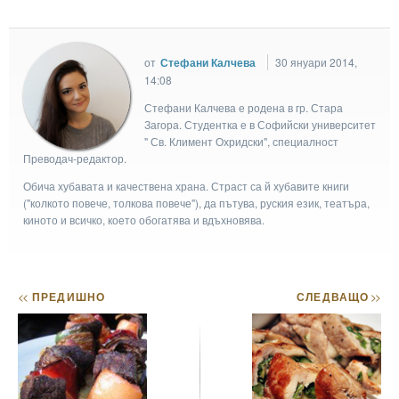
от
Стефани Калчева
30 януари 2014,
14:08
Стефани Калчева е родена в гр. Стара
Загора. Студентка е в Софийски университет
" Св. Климент Охридски", специалност
Преводач-редактор.
Обича хубавата и качествена храна. Страст са й хубавите книги
("колкото повече, толкова повече"), да пътува, руския език, театъра,
киното и всичко, което обогатява и вдъхновява.
<<
ПРЕДИШНО
СЛЕДВАЩО
>>