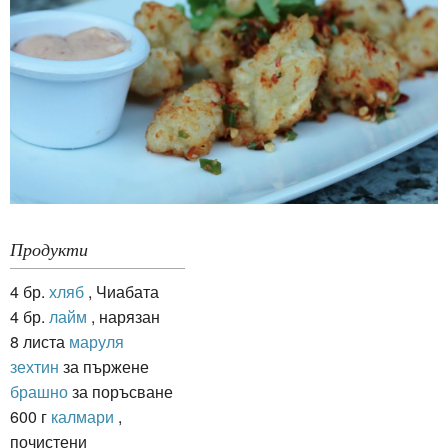
Продукти
4 бр.
хляб
, Чиабата
4 бр.
лайм
, нарязан
8 листа
маруля
зехтин
за пържене
брашно
за поръсване
600 г
калмари
,
почистени