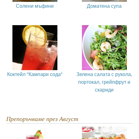
Солени мъфини
Доматена супа
Коктейл "Кампари сода"
Зелена салата с рукола,
портокал, грейпфрут и
скариди
Препоръчваме през Август