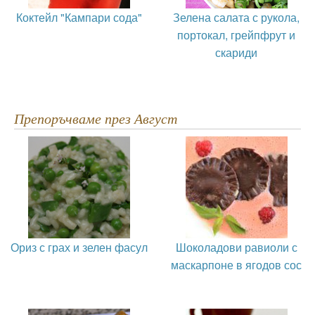
Коктейл "Кампари сода"
Зелена салата с рукола,
портокал, грейпфрут и
скариди
Препоръчваме през Август
Ориз с грах и зелен фасул
Шоколадови равиоли с
маскарпоне в ягодов сос