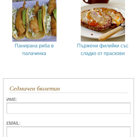
Панирана риба в
Пържени филийки със
палачинка
сладко от праскови
Седмичен бюлетин
ИМЕ:
ЕMAIL: