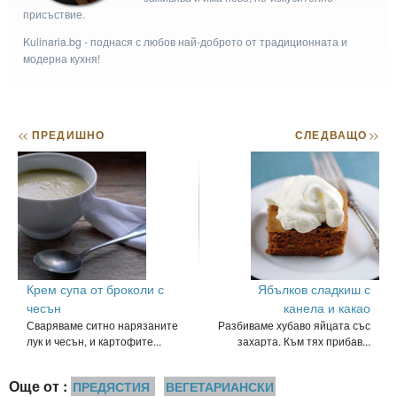
присъствие.
Kulinaria.bg - поднася с любов най-доброто от традиционната и
модерна кухня!
<<
ПРЕДИШНО
СЛЕДВАЩО
>>
Крем супа от броколи с
Ябълков сладкиш с
чесън
канела и какао
Сваряваме ситно нарязаните
Разбиваме хубаво яйцата със
лук и чесън, и картофите...
захарта. Към тях прибав...
Още от :
ПРЕДЯСТИЯ
ВЕГЕТАРИАНСКИ