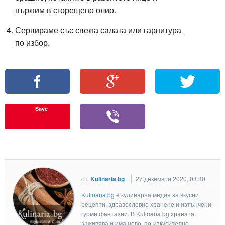
пържим в сгорещено олио.
Сервираме със свежа салата или гарнитура
по избор.
Save
от
Kulinaria.bg
27 декември 2020, 08:30
Kulinaria.bg
e кулинарна медия за вкусни
рецепти, здравословно хранене и изтънчени
гурме фантазии. В Kulinaria.bg храната
заживява и има ново, по-изкусително