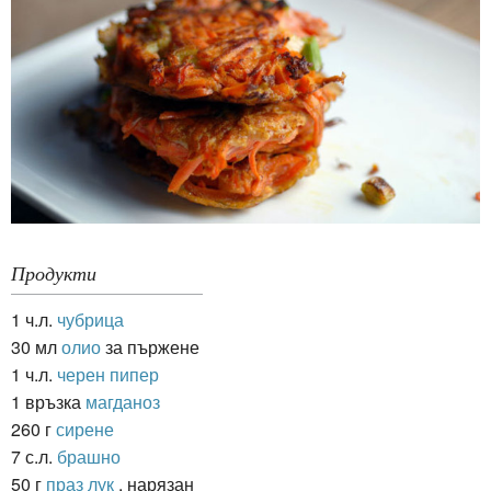
Продукти
1 ч.л.
чубрица
30 мл
олио
за пържене
1 ч.л.
черен пипер
1 връзка
магданоз
260 г
сирене
7 с.л.
брашно
50 г
праз лук
, нарязан