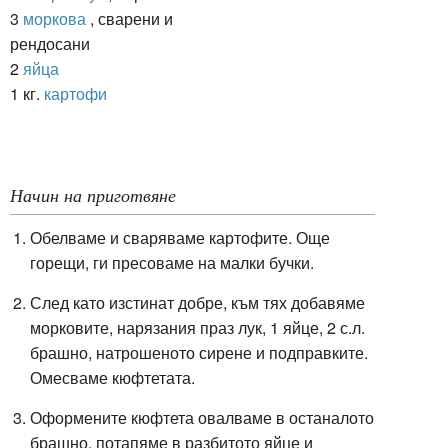
3
моркова
, сварени и
рендосани
2
яйца
1 кг.
картофи
Начин на приготвяне
Обелваме и сваряваме картофите. Още
горещи, ги пресоваме на малки бучки.
След като изстинат добре, към тях добавяме
морковите, нарязания праз лук, 1 яйце, 2 с.л.
брашно, натрошеното сирене и подправките.
Омесваме кюфтетата.
Оформените кюфтета овалваме в останалото
брашно, потапяме в разбитото яйце и