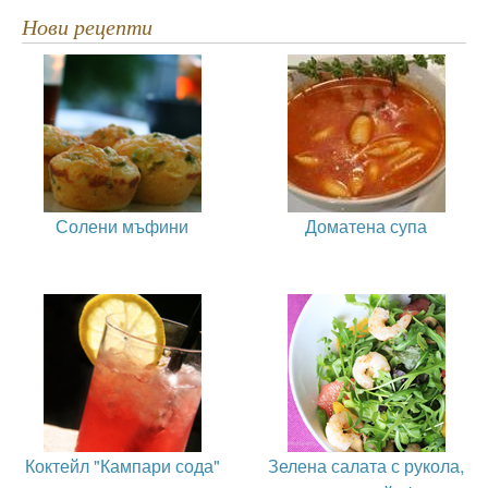
Нови рецепти
Солени мъфини
Доматена супа
Коктейл "Кампари сода"
Зелена салата с рукола,