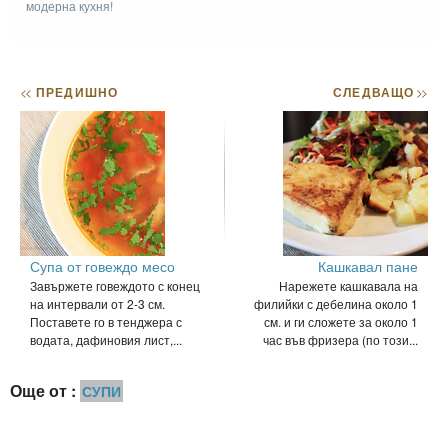
модерна кухня!
<<
ПРЕДИШНО
СЛЕДВАЩО
>>
Супа от говеждо месо
Кашкавал пане
Завържете говеждото с конец
Нарежете кашкавала на
на интервали от 2-3 см.
филийки с дебелина около 1
Поставете го в тенджера с
см. и ги сложете за около 1
водата, дафиновия лист,...
час във фризера (по този...
Още от :
СУПИ