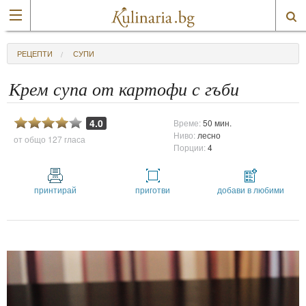
РЕЦЕПТИ
СУПИ
Крем супа от картофи с гъби
4.0
Време:
50 мин.
Ниво:
лесно
от общо
127 гласа
Порции:
4
принтирай
приготви
добави в любими