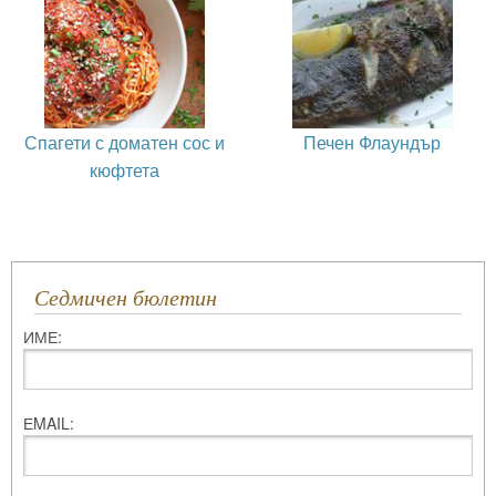
Спагети с доматен сос и
Печен Флаундър
кюфтета
Седмичен бюлетин
ИМЕ:
ЕMAIL: