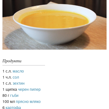
Продукти
1 с.л.
масло
1 ч.л.
сол
1 с.л.
зехтин
1 щипка
черен пипер
80 г
гъби
100 мл
прясно мляко
6
картофа