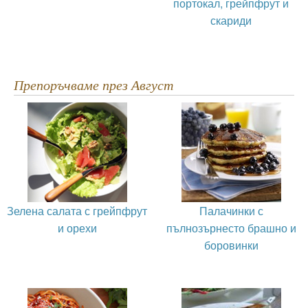
портокал, грейпфрут и
скариди
Препоръчваме през Август
Зелена салата с грейпфрут
Палачинки с
и орехи
пълнозърнесто брашно и
боровинки