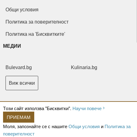
Общи условия
Политика за поверителност
Политика на 'Бисквитките'
МЕДИИ
Bulevard.bg
Kulinaria.bg
Виж всички
Tози сайт използва "Бисквитки".
Научи повече
ПРИЕМАМ
Copyright © 2026 Ксениум ООД. Всички права запазени.
Developed by
Моля, запознайте се с нашите
Общи условия
и
Политика за
XeniumCompany.com
поверителност