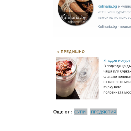
Kulinaria.bg
e кулин
изтънчени гурме фан
изкусително присъс
Kulinaria.bg - подн
<<
ПРЕДИШНО
Ягодов йогурт
В подходяща дъ
чаша или бурка
слагаме полови
от киселото мля
върху него
половината мюсл
Още от :
СУПИ
ПРЕДЯСТИЯ