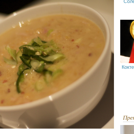
Сол
Кокт
Пр