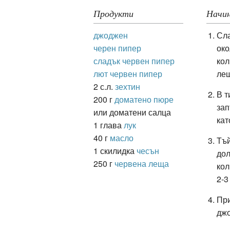
Продукти
Начин
джоджен
Сла
ация
черен пипер
око
сладък червен пипер
кол
лют червен пипер
ле
2 с.л.
зехтин
В т
200 г
доматено пюре
зап
или доматени салца
кат
1 глава
лук
40 г
масло
Тъй
1 скилидка
чесън
дол
250 г
червена леща
кол
2-3
При
дж