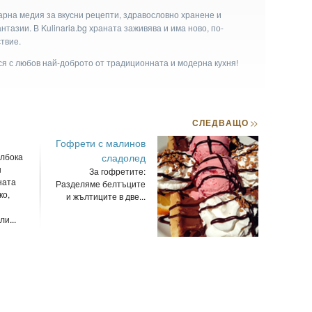
арна медия за вкусни рецепти, здравословно хранене и
тазии. В Kulinaria.bg храната заживява и има ново, по-
твие.
ася с любов най-доброто от традиционната и модерна кухня!
СЛЕДВАЩО
>>
Гофрети с малинов
лбока
сладолед
н
За гофретите:
ната
Разделяме белтъците
ко,
и жълтиците в две...
и...