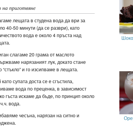
 на приготвяне
гаме лещата в студена вода да ври за
ло 40-50 минути (да се разври), като
ичеството вода е около 4 пръста над
Шоко
щата.
иган слагаме 20 грама от маслото
ържваме нарязаният лук, докато стане
о “стъкло” и го изсипваме в лещата.
 като супата доста се е сгъстила,
иваме вода по преценка, в зависимост
ко гъста искаме да бъде, по принцип около
 ч.ч. вода.
бавяме чесъна, нарязан на ситно и
Оре
оджена.