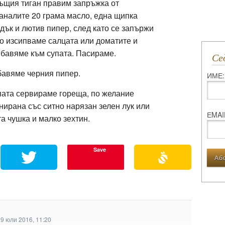
ъщия тиган правим запръжка от
аналите 20 грама масло, една щипка
дък и лютив пипер, след като се запържи
о изсипваме салцата или доматите и
бавяме към супата. Пасираме.
С
авяме черния пипер.
ИМЕ:
ата сервираме гореща, по желание
нирана със ситно нарязан зелен лук или
ЕMAI
а чушка и малко зехтин.
Save
9 юли 2016, 11:20