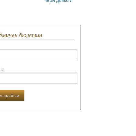
едмичен бюлетин
L: