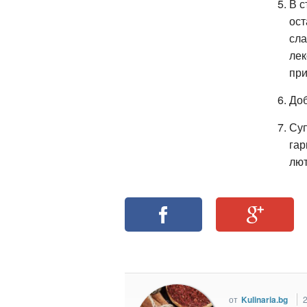
В с
ост
сла
лек
при
Доб
Суп
гар
лют
от
Kulinaria.bg
2