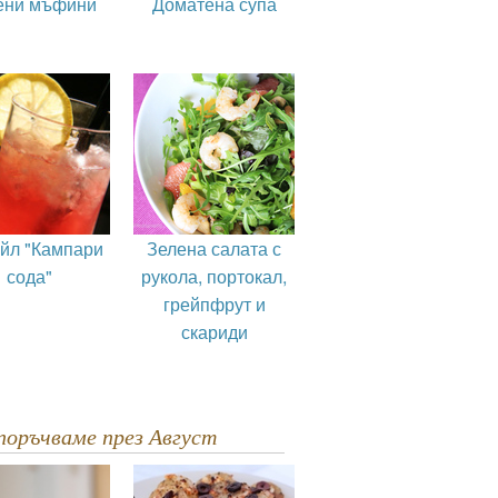
ени мъфини
Доматена супа
ейл "Кампари
Зелена салата с
сода"
рукола, портокал,
грейпфрут и
скариди
епоръчваме през Август