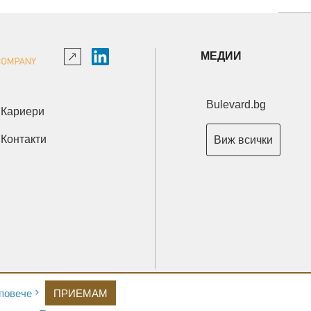
МЕДИИ
Bulevard.bg
Кариери
Контакти
Виж всички
Copyright © 2026 Ксениум ООД. Всички права запазени.
повече
ПРИЕМАМ
Developed by
XeniumCompany.com