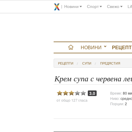
Новини
Спорт
Свежо
Li
НОВИНИ
РЕЦЕПТ
вюта
РЕЦЕПТИ
СУПИ
ПРЕДЯСТИЯ
итно
Крем супа с червена л
 градина
3.0
Време:
80 ми
Ниво:
средн
от общо
127 гласа
и Chefs
Порции:
2