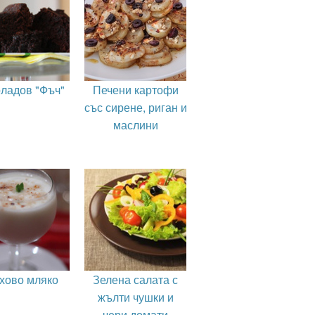
ладов "Фъч"
Печени картофи
със сирене, риган и
маслини
хово мляко
Зелена салата с
жълти чушки и
чери домати