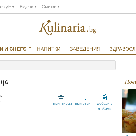
festyle
Вкусно
Сметки
И И CHEFS
НАПИТКИ
ЗАВЕДЕНИЯ
ЗДРАВОС
еща
Но
н.
о
принтирай
приготви
добави в
любими