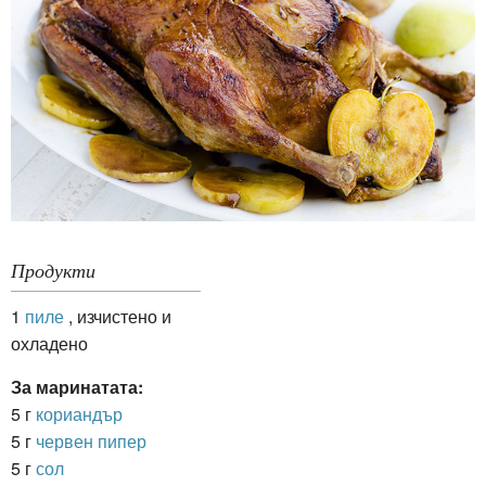
Продукти
1
пиле
, изчистено и
охладено
За маринатата:
5 г
кориандър
5 г
червен пипер
5 г
сол