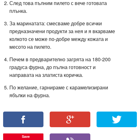
След това пълним пилето с вече готовата
плънка.
За маринатата: смесваме добре всички
предназначени продукти за нея и я вкарваме
колкото се може по-добре между кожата и
месото на пилето.
Печем в предварително загрята на
180-200
градуса
фурна, до пълна готовност и
направата на златиста коричка.
По желание, гарнираме с карамелизирани
ябълки на фурна.
Save