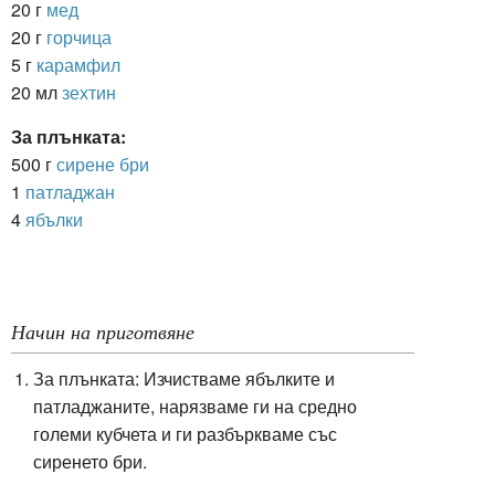
20 г
мед
20 г
горчица
5 г
карамфил
20 мл
зехтин
За плънката:
500 г
сирене бри
1
патладжан
4
ябълки
Начин на приготвяне
За плънката: Изчистваме ябълките и
патладжаните, нарязваме ги на средно
големи кубчета и ги разбъркваме със
сиренето бри.