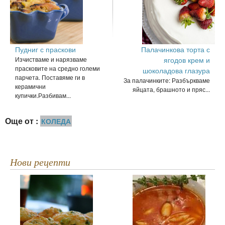
Пудниг с праскови
Палачинкова торта с
Изчистваме и нарязваме
ягодов крем и
прасковите на средно големи
шоколадова глазура
парчета. Поставяме ги в
За палачинките: Разбъркваме
керамични
яйцата, брашното и пряс...
купички.Разбивам...
Още от :
КОЛЕДА
Нови рецепти