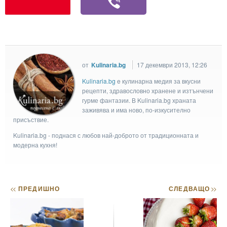
от
Kulinaria.bg
17 декември 2013, 12:26
Kulinaria.bg
e кулинарна медия за вкусни
рецепти, здравословно хранене и изтънчени
гурме фантазии. В Kulinaria.bg храната
заживява и има ново, по-изкусително
присъствие.
Kulinaria.bg - поднася с любов най-доброто от традиционната и
модерна кухня!
<<
ПРЕДИШНО
СЛЕДВАЩО
>>