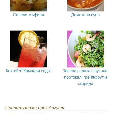
Солени мъфини
Доматена супа
Коктейл "Кампари сода"
Зелена салата с рукола,
портокал, грейпфрут и
скариди
Препоръчваме през Август