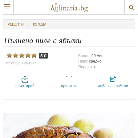
РЕЦЕПТИ
КОЛЕДА
Пълнено пиле с ябълки
5.0
Време:
90 мин.
Ниво:
средно
от общо
126 глас
Порции:
4
принтирай
приготви
добави в любими