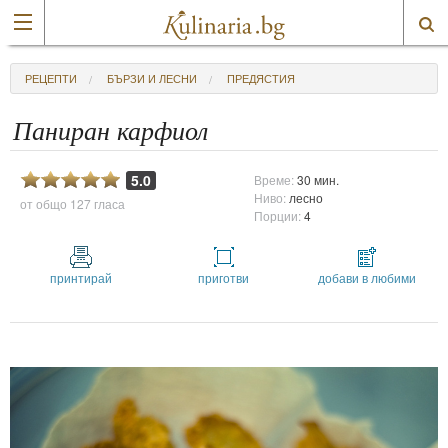
РЕЦЕПТИ
БЪРЗИ И ЛЕСНИ
ПРЕДЯСТИЯ
Паниран карфиол
5.0
Време:
30 мин.
Ниво:
лесно
от общо
127 гласа
Порции:
4
принтирай
приготви
добави в любими