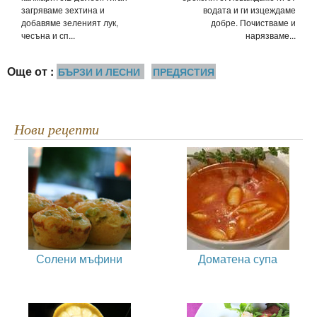
загряваме зехтина и
водата и ги изцеждаме
добавяме зеленият лук,
добре. Почистваме и
чесъна и сп...
нарязваме...
Още от :
БЪРЗИ И ЛЕСНИ
ПРЕДЯСТИЯ
Нови рецепти
Солени мъфини
Доматена супа