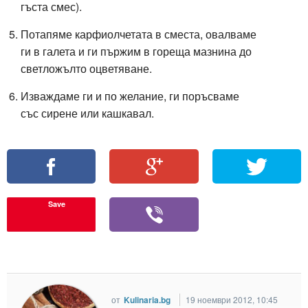
гъста смес).
Потапяме карфиолчетата в сместа, овалваме
ги в галета и ги пържим в гореща мазнина до
светложълто оцветяване.
Изваждаме ги и по желание, ги поръсваме
със сирене или кашкавал.
Save
от
Kulinaria.bg
19 ноември 2012, 10:45