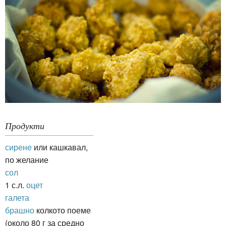
Продукти
сирене
или каш­кавал,
по желание
сол
1 с.л.
оцет
галета
брашно
колкото поеме
(около 80 г за средно