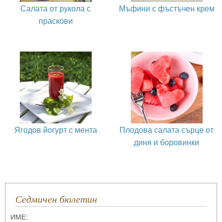
Салата от рукола с
Мъфини с фъстъчен крем
праскови
Ягодов йогурт с мента
Плодова салата сърце от
диня и боровинки
Седмичен бюлетин
ИМЕ: