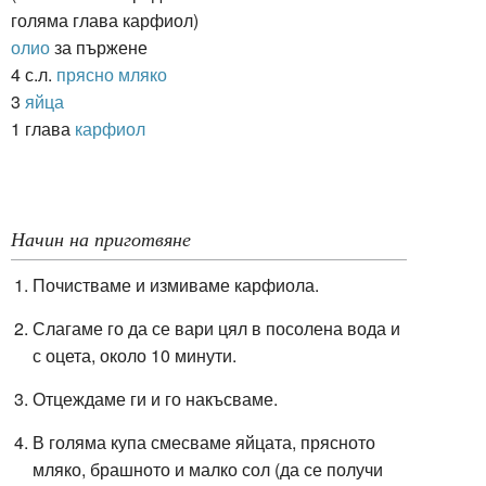
голяма глава карфиол)
олио
за пържене
4 с.л.
прясно мляко
3
яйца
1 глава
карфиол
Начин на приготвяне
Почистваме и измиваме карфиола.
Слагаме го да се вари цял в посолена вода и
с оцета, около 10 минути.
Отцеждаме ги и го накъсваме.
В голяма купа смесваме яйцата, прясното
мляко, брашното и малко сол (да се получи