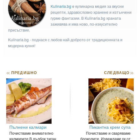
Kulinaria.bg
e кулинарна медия за вкусни
рецепти, здравословно хранене и изтънчени
гурме фантазии. В Kulinaria.bg храната
заживява и има ново, по-изкусително
присъствие.
Kulinaria.bg - поднася с любов най-доброто от традиционната и
модерна кухня!
<<
ПРЕДИШНО
СЛЕДВАЩО
>>
Пълнени калмари
Пикантна крем супа
Почистваме внимателно
Почистваме и сваряваме
калмарите.В дълбок тиган
броколите. Изваждаме ги от