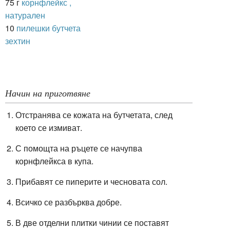
75 г
корнфлейкс ,
натурален
10
пилешки бутчета
зехтин
Начин на приготвяне
Отстранява се кожата на бутчетата, след
което се измиват.
С помощта на ръцете се начупва
корнфлейкса в купа.
Прибавят се пиперите и чесновата сол.
Всичко се разбърква добре.
В две отделни плитки чинии се поставят