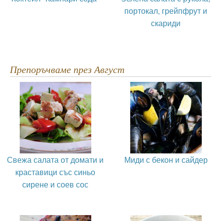
портокал, грейпфрут и
скариди
Препоръчваме през Август
Свежа салата от домати и
Миди с бекон и сайдер
краставици със синьо
сирене и соев сос