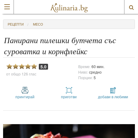
РЕЦЕПТИ
МЕСО
Панирани пилешки бутчета със
суроватка и корнфлейкс
5.0
Време:
60 мин.
Ниво:
средно
от общо
126 глас
Порции:
5
принтирай
приготви
добави в любими