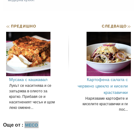
<<
ПРЕДИШНО
СЛЕДВАЩО
>>
Мусака с кашкавал
Картофена салата с
Лукът се наситнява и се
червено цвекло и кисели
запържва в олиото за
краставички
кратко. Прибавя се и
Нарязваме картофите и
наситненият чесън и щом
киселите краставички и ги
леко омекне...
пос...
Още от :
МЕСО