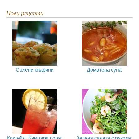
Нови рецепти
Солени мъфини
Доматена супа
Коктейл "Кампари сода"
Зелена салата с рукола,