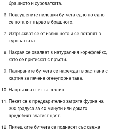
брашното и суроватката.
Подсушените пилешки бутчета едно по едно
се потапят първо в брашното.
Изтръскват се от излишното и се потапят в
суроватката.
Накрая се овалват в натуралния корнфлейкс,
като се притискат с пръсти.
Панираните бутчета се нареждат в застлана с
хартия за печене огнеупорна тава.
Напръскват се със зехтин.
Пекат се в предварително загрята фурна на
200 градуса за 40 минути или докато
придобият златист цвят.
Пилешките бутчета се поднасят със свежа