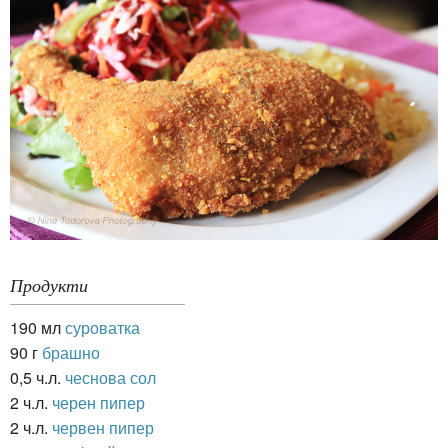
Продукти
190 мл
суроватка
90 г
брашно
0,5 ч.л.
чеснова сол
2 ч.л.
черен пипер
2 ч.л.
червен пипер