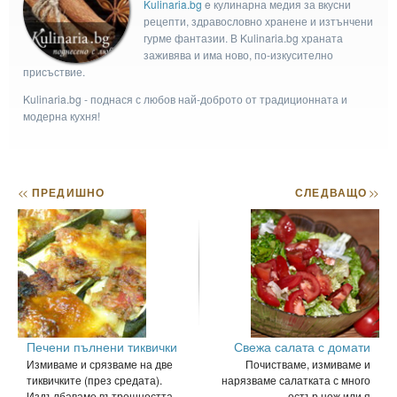
Kulinaria.bg
e кулинарна медия за вкусни
рецепти, здравословно хранене и изтънчени
гурме фантазии. В Kulinaria.bg храната
заживява и има ново, по-изкусително
присъствие.
Kulinaria.bg - поднася с любов най-доброто от традиционната и
модерна кухня!
<<
ПРЕДИШНО
СЛЕДВАЩО
>>
Печени пълнени тиквички
Свежа салата с домати
Измиваме и срязваме на две
Почистваме, измиваме и
тиквичките (през средата).
нарязваме салатката с много
Издълбаваме вътрешността
остър нож или я