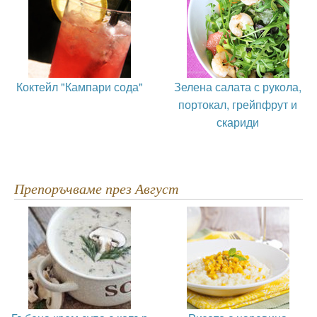
Коктейл "Кампари сода"
Зелена салата с рукола,
портокал, грейпфрут и
скариди
Препоръчваме през Август