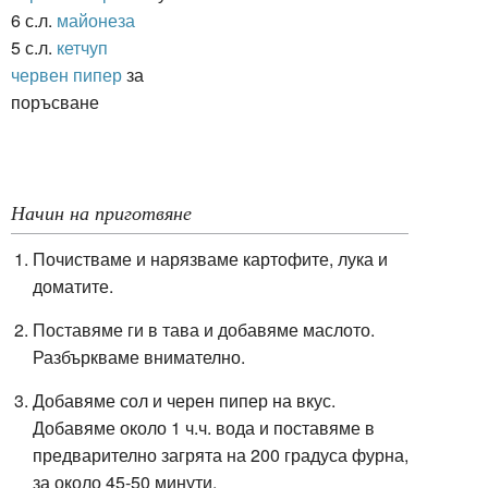
6 с.л.
майонеза
5 с.л.
кетчуп
червен пипер
за
поръсване
Начин на приготвяне
Почистваме и нарязваме картофите, лука и
доматите.
Поставяме ги в тава и добавяме маслото.
Разбъркваме внимателно.
Добавяме сол и черен пипер на вкус.
Добавяме около 1 ч.ч. вода и поставяме в
предварително загрята на 200 градуса фурна,
за около 45-50 минути.