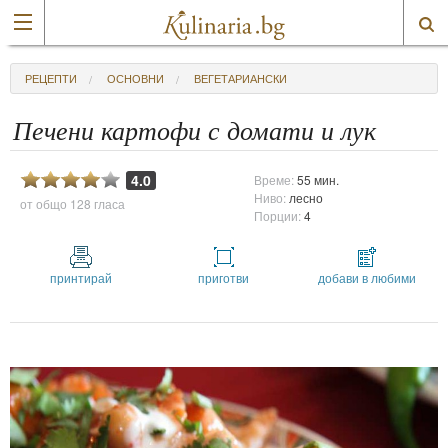
РЕЦЕПТИ
ОСНОВНИ
ВЕГЕТАРИАНСКИ
Печени картофи с домати и лук
4.0
Време:
55 мин.
Ниво:
лесно
от общо
128 гласа
Порции:
4
принтирай
приготви
добави в любими