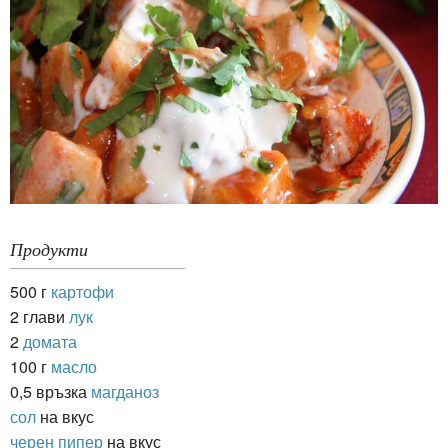
Продукти
500 г
картофи
2 глави
лук
2
домата
100 г
масло
0,5 връзка
магданоз
сол
на вкус
черен пипер
на вкус