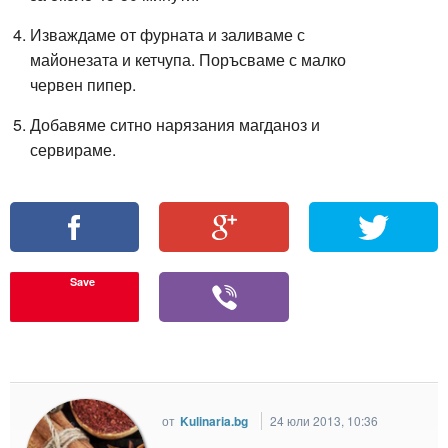
Изваждаме от фурната и заливаме с
майонезата и кетчупа. Поръсваме с малко
червен пипер.
Добавяме ситно нарязания магданоз и
сервираме.
Save
от
Kulinaria.bg
24 юли 2013, 10:36