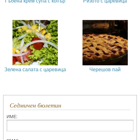
Гъбена крем супа с копър
Ризото с царевица
Зелена салата с царевица
Черешов пай
Седмичен бюлетин
ИМЕ: