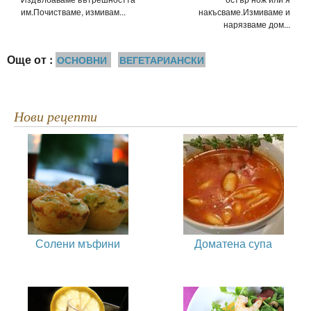
им.Почистваме, измивам...
накъсваме.Измиваме и
нарязваме дом...
Още от :
ОСНОВНИ
ВЕГЕТАРИАНСКИ
Нови рецепти
Солени мъфини
Доматена супа