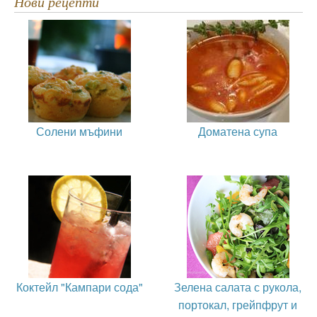
Нови рецепти
Солени мъфини
Доматена супа
Коктейл "Кампари сода"
Зелена салата с рукола,
портокал, грейпфрут и