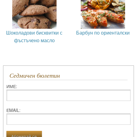
Шоколадови бисквитки с
Барбун по ориенталски
фъстъчено масло
Седмичен бюлетин
ИМЕ:
ЕMAIL: