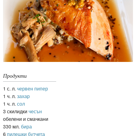
Продукти
1 с. л.
червен пипер
1 ч. л.
захар
1 ч. л.
сол
3 скилидки
чесън
обелени и смачкани
330 мл.
бира
6
пилешки бутчета