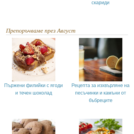
скариди
Препоръчваме през Август
Пържени филийки с ягоди
Рецепта за изхвърляне на
и течен шоколад
песъчинки и камъни от
бъбреците