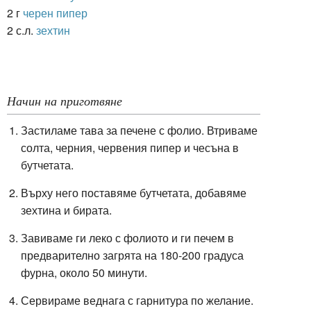
2 г
черен пипер
2 с.л.
зехтин
Начин на приготвяне
Застиламе тава за печене с фолио. Втриваме
солта, черния, червения пипер и чесъна в
бутчетата.
Върху него поставяме бутчетата, добавяме
зехтина и бирата.
Завиваме ги леко с фолиото и ги печем в
предварително загрята на 180-200 градуса
фурна, около 50 минути.
Сервираме веднага с гарнитура по желание.