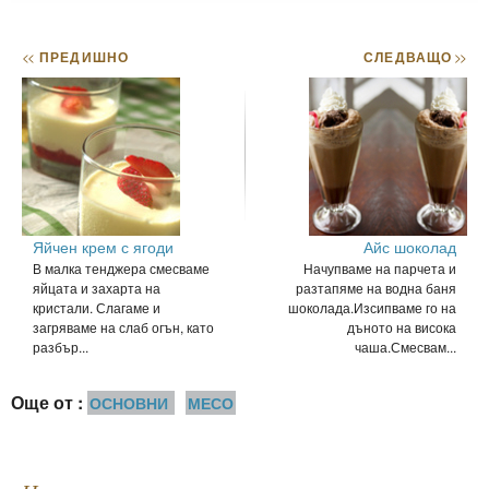
<<
ПРЕДИШНО
СЛЕДВАЩО
>>
Яйчен крем с ягоди
Айс шоколад
В малка тенджера смесваме
Начупваме на парчета и
яйцата и захарта на
разтапяме на водна баня
кристали. Слагаме и
шоколада.Изсипваме го на
загряваме на слаб огън, като
дъното на висока
разбър...
чаша.Смесвам...
Още от :
ОСНОВНИ
МЕСО