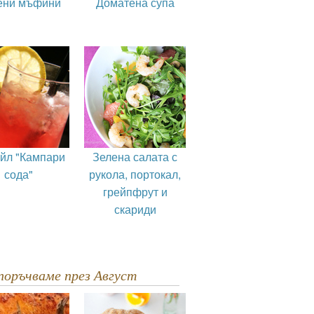
ени мъфини
Доматена супа
ейл "Кампари
Зелена салата с
сода"
рукола, портокал,
грейпфрут и
скариди
епоръчваме през Август