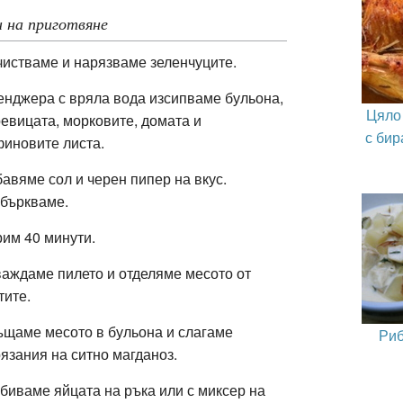
 на приготвяне
истваме и нарязваме зеленчуците.
енджера с вряла вода изсипваме бульона,
Цяло
евицата, морковите, домата и
с бир
иновите листа.
авяме сол и черен пипер на вкус.
збъркваме.
им 40 минути.
аждаме пилето и отделяме месото от
тите.
щаме месото в бульона и слагаме
Риб
язания на ситно магданоз.
биваме яйцата на ръка или с миксер на