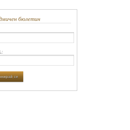
едмичен бюлетин
L: