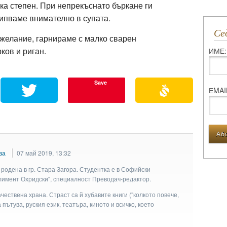
ка степен. При непрекъснато бъркане ги
ипваме внимателно в супата.
С
желание, гарнираме с малко сварен
ков и риган.
ИМЕ:
Save
ЕMAI
ва
07 май 2019, 13:32
родена в гр. Стара Загора. Студентка е в Софийски
Климент Охридски", специалност Преводач-редактор.
чествена храна. Страст са й хубавите книги ("колкото повече,
а пътува, руския език, театъра, киното и всичко, което