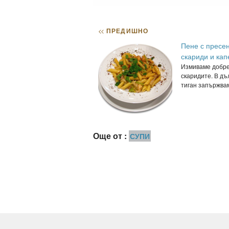
<<
ПРЕДИШНО
Пене с пресен
скариди и кап
Измиваме добр
скаридите. В дъ
тиган запържвам
Още от :
СУПИ