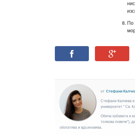
нис
изс
По 
мор
от
Стефани Калче
Стефани Калчева е 
университет " Св. 
Обича хубавата и ка
толкова повече"), д
обогатява и вдъхновява.