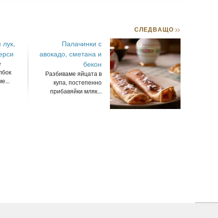
СЛЕДВАЩО
>>
 лук,
Палачинки с
ерси
авокадо, сметана и
е
бекон
лбок
Разбиваме яйцата в
е...
купа, постепенно
прибавяйки мляк...