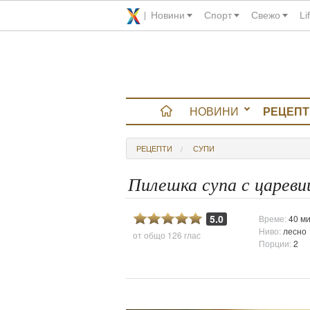
Новини
Спорт
Свежо
Li
НОВИНИ
РЕЦЕПТ
вюта
РЕЦЕПТИ
СУПИ
итно
Пилешка супа с цареви
 градина
5.0
Време:
40 ми
Ниво:
лесно
от общо
126 глас
и Chefs
Порции:
2