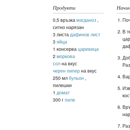
Продукти
Начин
0,5 връзка
магданоз
,
Поч
ация
ситно нарязан
В т
3 листа
дафинов лист
цар
3
яйца
даф
1 консерва
царевица
2
моркова
Доб
сол
на вкус
Ра
черен пипер
на вкус
Вар
250 мл
бульон
,
пилешки
Изв
1
домат
кос
300 г
пиле
Връ
нар
Раз