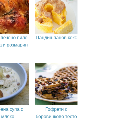
 печено пиле
Пандишпанов кекс
а и розмарин
ена супа с
Гофрети с
мляко
боровинково тесто