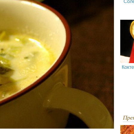
Сол
Кокт
Пр