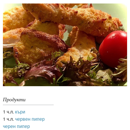
Продукти
1 ч.л.
къри
1 ч.л.
червен пипер
черен пипер