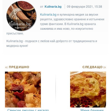
от
Kulinaria.bg
09 февруари 2021, 15:38
Kulinaria.bg
e кулинарна медия за вкусни
рецепти, здравословно хранене и изтънчени
гурме фантазии. В Kulinaria.bg храната
заживява и има ново, по-изкусително
присъствие.
Kulinaria.bg - поднася с любов най-доброто от традиционната и
модерна кухня!
<<
ПРЕДИШНО
СЛЕДВАЩО
>>
Свински джолан с кисело
Мини банички