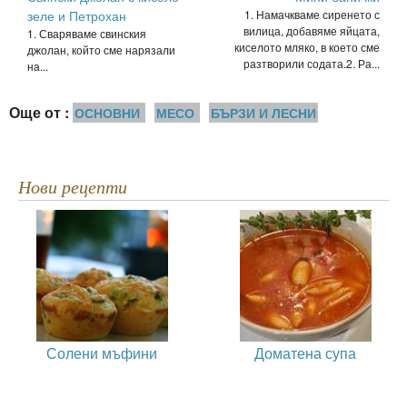
зеле и Петрохан
1. Намачкваме сиренето с
вилица, добавяме яйцата,
1. Сваряваме свинския
киселото мляко, в което сме
джолан, който сме нарязали
разтворили содата.2. Ра...
на...
Още от :
ОСНОВНИ
МЕСО
БЪРЗИ И ЛЕСНИ
Нови рецепти
Солени мъфини
Доматена супа