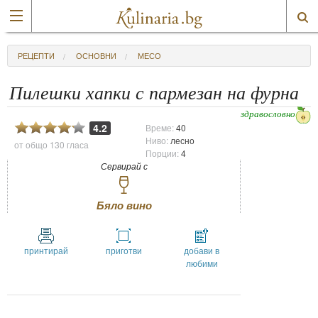
РЕЦЕПТИ
ОСНОВНИ
МЕСО
Пилешки хапки с пармезан на фурна
здравословно
4.2
Време:
40
Ниво:
лесно
от общо
130 гласа
Порции:
4
Сервирай с
Бяло вино
принтирай
приготви
добави в
любими