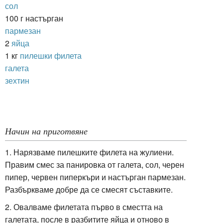
сол
100 г настърган
пармезан
2
яйца
1 кг
пилешки филета
галета
зехтин
Начин на приготвяне
1. Нарязваме пилешките филета на жулиени.
Правим смес за панировка от галета, сол, черен
пипер, червен пиперкъри и настърган пармезан.
Разбъркваме добре да се смесят съставките.
2. Овалваме филетата първо в сместта на
галетата, после в разбитите яйца и отново в