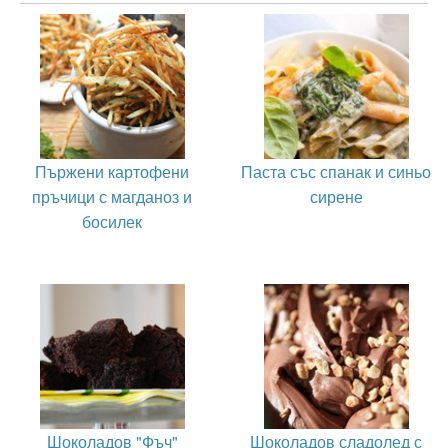
Пържени картофени
Паста със спанак и синьо
пръчици с магданоз и
сирене
босилек
Шоколадов "Фъч"
Шоколадов сладолед с