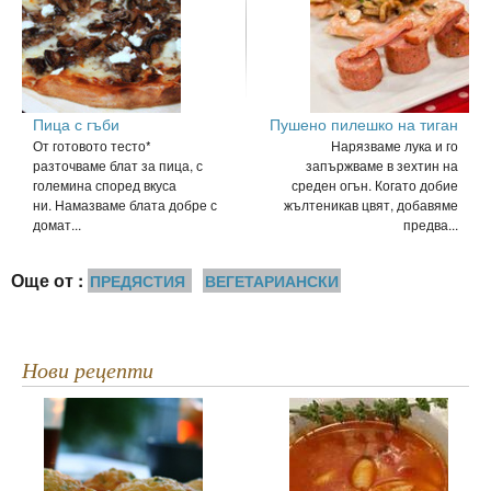
Пица с гъби
Пушено пилешко на тиган
От готовото тесто*
Нарязваме лука и го
разточваме блат за пица, с
запържваме в зехтин на
големина според вкуса
среден огън. Когато добие
ни. Намазваме блата добре с
жълтеникав цвят, добавяме
домат...
предва...
Още от :
ПРЕДЯСТИЯ
ВЕГЕТАРИАНСКИ
Нови рецепти