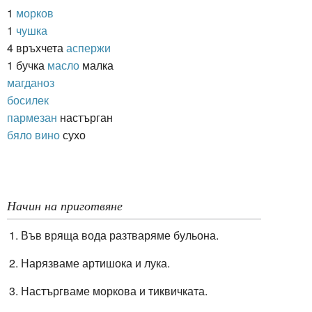
1
морков
1
чушка
4 връхчета
аспержи
1 бучка
масло
малка
магданоз
босилек
пармезан
настърган
бяло вино
сухо
Начин на приготвяне
Във вряща вода разтваряме бульона.
Нарязваме артишока и лука.
Настъргваме моркова и тиквичката.