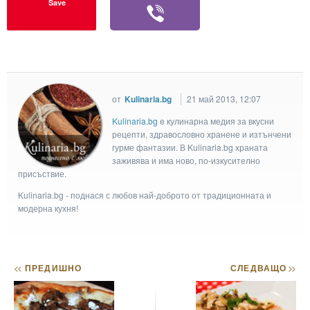
Save
от
Kulinaria.bg
21 май 2013, 12:07
Kulinaria.bg
e кулинарна медия за вкусни
рецепти, здравословно хранене и изтънчени
гурме фантазии. В Kulinaria.bg храната
заживява и има ново, по-изкусително
присъствие.
Kulinaria.bg - поднася с любов най-доброто от традиционната и
модерна кухня!
<<
ПРЕДИШНО
СЛЕДВАЩО
>>