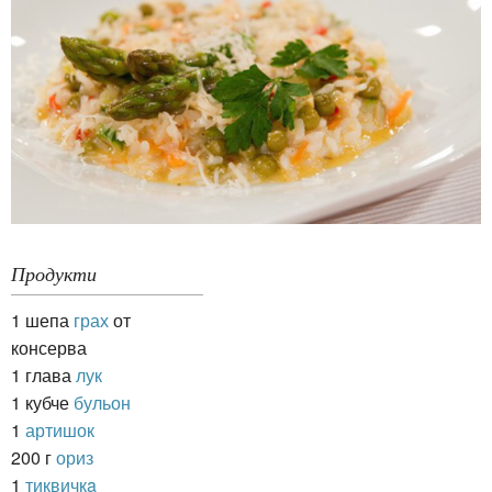
Продукти
1 шепа
грах
от
консерва
1 глава
лук
1 кубче
бульон
1
артишок
200 г
ориз
1
тиквичкa