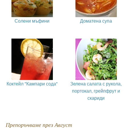
Солени мъфини
Доматена супа
Коктейл "Кампари сода"
Зелена салата с рукола,
портокал, грейпфрут и
скариди
Препоръчваме през Август