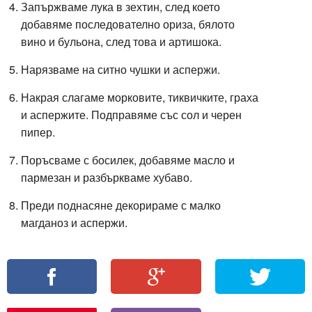
Запържваме лука в зехтин, след което
добавяме последователно ориза, бялото
вино и бульона, след това и артишока.
Нарязваме на ситно чушки и аспержи.
Накрая слагаме морковите, тиквичките, граха
и аспержите. Подправяме със сол и черен
пипер.
Поръсваме с босилек, добавяме масло и
пармезан и разбъркваме хубаво.
Преди поднасяне декорираме с малко
магданоз и аспержи.