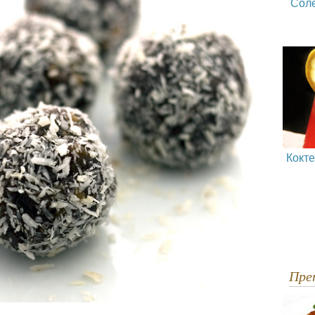
Сол
Кокт
Пр