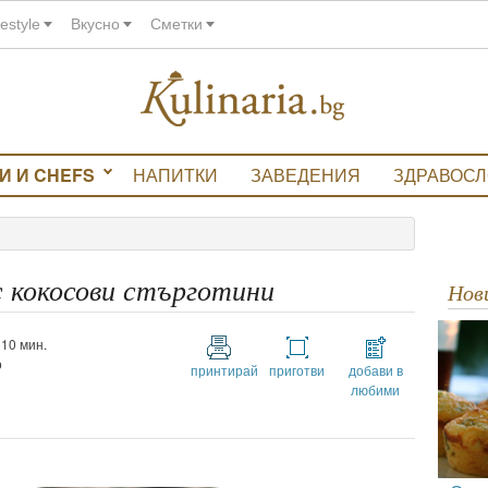
festyle
Вкусно
Сметки
И И CHEFS
НАПИТКИ
ЗАВЕДЕНИЯ
ЗДРАВОС
 кокосови стърготини
Но
и 10 мин.
о
принтирай
приготви
добави в
любими