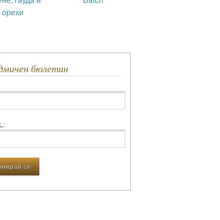
орехи
едмичен бюлетин
L: