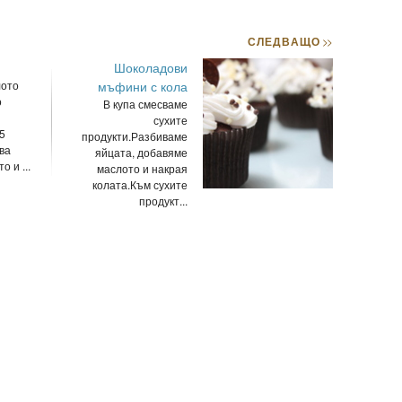
СЛЕДВАЩО
>>
Шоколадови
лото
мъфини с кола
о
В купа смесваме
сухите
5
продукти.Разбиваме
ва
яйцата, добавяме
 и ...
маслото и накрая
колата.Към сухите
продукт...