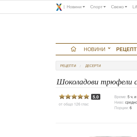
Новини
Спорт
Свежо
Li
НОВИНИ
РЕЦЕПТ
вюта
РЕЦЕПТИ
ДЕСЕРТИ
итно
Шоколадови трюфели с
 градина
5.0
Време:
5 ч. 
Ниво:
средн
от общо
126 глас
и Chefs
Порции:
6