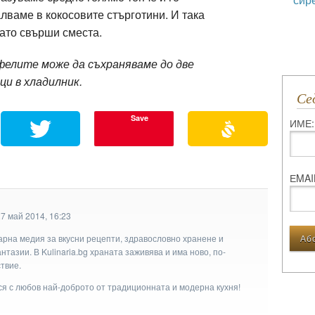
лваме в кокосовите стърготини. И така
ато свърши сместа.
фелите може да съхраняваме до две
ци в хладилник.
С
Save
ИМЕ:
ЕMAI
7 май 2014, 16:23
арна медия за вкусни рецепти, здравословно хранене и
тазии. В Kulinaria.bg храната заживява и има ново, по-
твие.
ася с любов най-доброто от традиционната и модерна кухня!