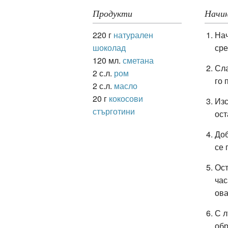
Продукти
Начин
220 г
натурален
Нач
ация
шоколад
сре
120 мл.
сметана
Сла
2 с.л.
ром
го 
2 с.л.
масло
20 г
кокосови
Изс
стърготини
ост
Доб
се 
Ост
час
ова
С л
обр