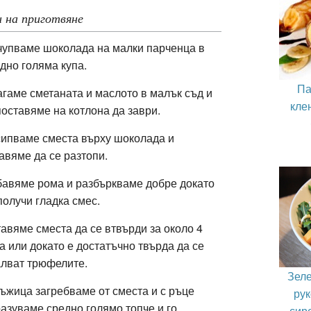
 на приготвяне
упваме шоколада на малки парченца в
дно голяма купа.
Па
гаме сметаната и маслото в малък съд и
кле
поставяме на котлона да заври.
ипваме сместа върху шоколада и
авяме да се разтопи.
авяме рома и разбъркваме добре докато
получи гладка смес.
авяме сместа да се втвърди за около 4
а или докато е достатъчно твърда да се
лват трюфелите.
Зеле
ъжица загребваме от сместа и с ръце
рук
азуваме средно голямо топче и го
сире