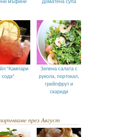
ени мъфини
Доматена супа
ейл "Кампари
Зелена салата с
сода"
рукола, портокал,
грейпфрут и
скариди
епоръчваме през Август