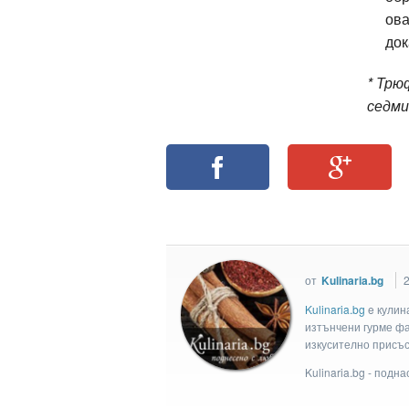
ова
док
* Трю
седми
от
Kulinaria.bg
2
Kulinaria.bg
e кулин
изтънчени гурме фан
изкусително присъс
Kulinaria.bg - подн