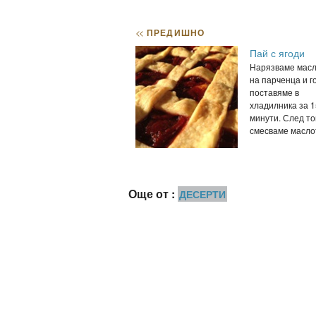
<<
ПРЕДИШНО
Пай с ягоди
Нарязваме мас
на парченца и г
поставяме в
хладилника за 1
минути. След то
смесваме маслото
Още от :
ДЕСЕРТИ