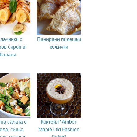
лачинки с
Панирани пилешки
нов сироп и
кожички
банани
на салата с
Коктейл "Amber-
ола, синьо
Maple Old Fashion
не, гауда и
Batch"