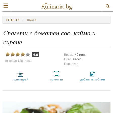
РЕЦЕПТИ
ПАСТА
Спагети с доматен сос, кайма и
сирене
4.0
Време:
40 мин.
Ниво:
лесно
от общо
128 гласа
Порции:
4
принтирай
приготви
добави в любими