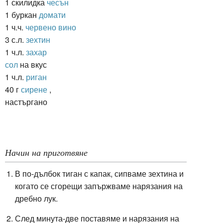
1 скилидка
чесън
1 буркан
домати
1 ч.ч.
червено вино
3 с.л.
зехтин
1 ч.л.
захар
сол
на вкус
1 ч.л.
риган
40 г
сирене
,
настъргано
Начин на приготвяне
В по-дълбок тиган с капак, сипваме зехтина и
когато се сгорещи запържваме нарязания на
дребно лук.
След минута-две поставяме и нарязания на