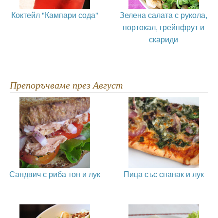
Коктейл "Кампари сода"
Зелена салата с рукола,
портокал, грейпфрут и
скариди
Препоръчваме през Август
Сандвич с риба тон и лук
Пица със спанак и лук