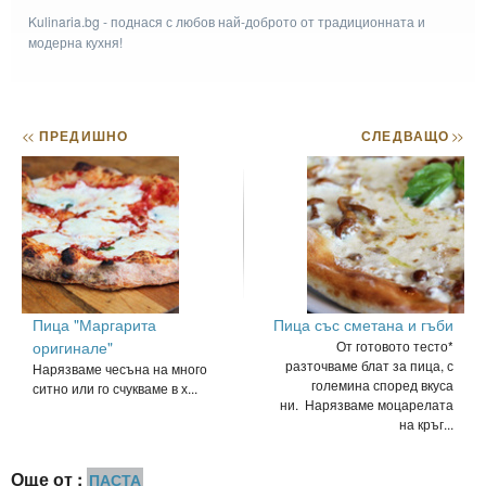
Kulinaria.bg - поднася с любов най-доброто от традиционната и
модерна кухня!
<<
ПРЕДИШНО
СЛЕДВАЩО
>>
Пица "Маргарита
Пица със сметана и гъби
оригинале"
От готовото тесто*
разточваме блат за пица, с
Нарязваме чесъна на много
големина според вкуса
ситно или го счукваме в х...
ни. Нарязваме моцарелата
на кръг...
Още от :
ПАСТА