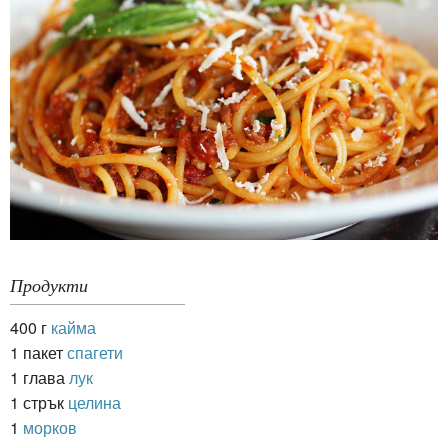
Продукти
400 г
кайма
1 пакет
спагети
1 глава
лук
1 стрък
целина
1
морков