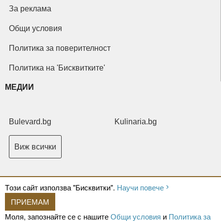
За реклама
Общи условия
Политика за поверителност
Политика на 'Бисквитките'
МЕДИИ
Bulevard.bg
Kulinaria.bg
Виж всички
Tози сайт използва "Бисквитки".
Научи повече
ПРИЕМАМ
Copyright © 2026 Ксениум ООД. Всички права запазени.
Developed by
Моля, запознайте се с нашите
Общи условия
и
Политика за
XeniumCompany.com