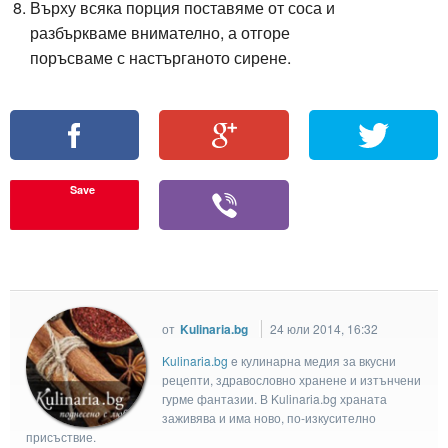
Върху всяка порция поставяме от соса и
разбъркваме внимателно, а отгоре
поръсваме с настърганото сирене.
Save
от
Kulinaria.bg
24 юли 2014, 16:32
Kulinaria.bg
e кулинарна медия за вкусни
рецепти, здравословно хранене и изтънчени
гурме фантазии. В Kulinaria.bg храната
заживява и има ново, по-изкусително
присъствие.