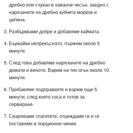
дребно или счукан в хаванче чесън, заедно с
нарязаните на дребно кубчета морков и
целина.
Разбъркваме добре и добавяме каймата.
Бъркайки непрекъснато, пържим около 5
минути.
След това добавяме нарязаните на дребно
домати и виното. Варим на тих огън около 10
минути.
Прибавяме подправките и варим още 5
минути, след което соса е готов за
сервиране.
Сваряваме спагетите, отцеждаме ги и ги
поставяме в порционни чинии.