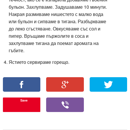
бульон. Захлупваме. Задушаваме 10 минути.
Накрая размиваме нишестето с малко вода
или бульон и сипваме в тигана. Разбъркваме
до леко сгъстяване. Овкусяваме със сол и
пипер. Връщаме пържолите в соса и
захлупваме тигана да поемат аромата на
гъбите.
Ястието сервираме горещо.
Save