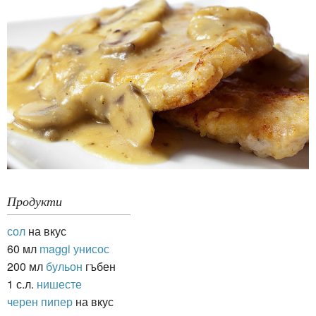
Продукти
сол
на вкус
60 мл
maggi унисос
200 мл
бульон
гъбен
1 с.л.
нишесте
черен пипер
на вкус