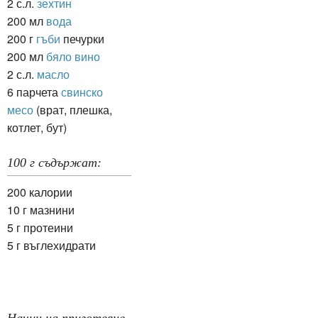
2 с.л.
зехтин
200 мл
вода
200 г
гъби
печурки
200 мл
бяло вино
2 с.л.
масло
6 парчета
свинско
месо
(врат, плешка,
котлет, бут)
100 г съдържат:
200 калории
10 г мазнини
5 г протеини
5 г въглехидрати
Начин на приготвяне