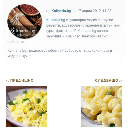
от
Kulinaria.bg
17 април 2012, 11:23
Kulinaria.bg
e кулинарна медия за вкусни
рецепти, здравословно хранене и изтънчени
гурме фантазии. В Kulinaria.bg храната
заживява и има ново, по-изкусително
присъствие.
Kulinaria.bg - поднася с любов най-доброто от традиционната и
модерна кухня!
<<
ПРЕДИШНО
СЛЕДВАЩО
>>