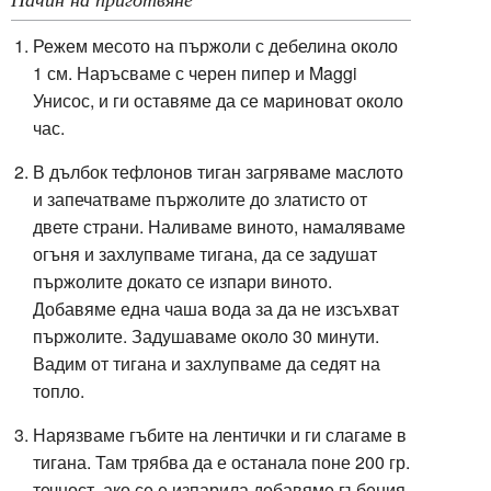
Режем месото на пържоли с дебелина около
1 см. Наръсваме с черен пипер и Maggi
Унисос, и ги оставяме да се мариноват около
час.
В дълбок тефлонов тиган загряваме маслото
и запечатваме пържолите до златисто от
двете страни. Наливаме виното, намаляваме
огъня и захлупваме тигана, да се задушат
пържолите докато се изпари виното.
Добавяме една чаша вода за да не изсъхват
пържолите. Задушаваме около 30 минути.
Вадим от тигана и захлупваме да седят на
топло.
Нарязваме
гъбите на лентички и ги слагаме в
тигана. Там трябва да е останала поне 200 гр.
течност, ако се е изпарила добавяме гъбения