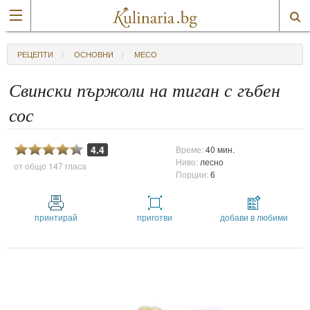
РЕЦЕПТИ
ОСНОВНИ
МЕСО
Свински пържоли на тиган с гъбен
сос
4.4
Време:
40 мин.
Ниво:
лесно
от общо
147 гласа
Порции:
6
принтирай
приготви
добави в любими