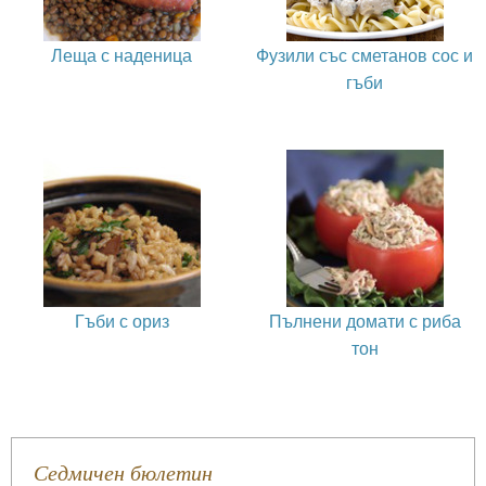
Леща с наденица
Фузили със сметанов сос и
гъби
Гъби с ориз
Пълнени домати с риба
тон
Седмичен бюлетин