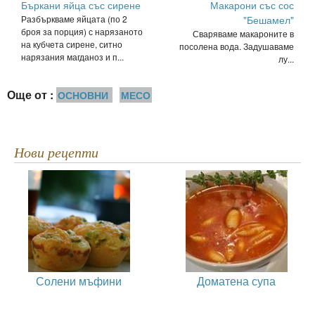
Бъркани яйца със сирене
Макарони със сос
Разбъркваме яйцата (по 2
"Бешамел"
броя за порция) с нарязаното
Сваряваме макароните в
на кубчета сирене, ситно
посолена вода. Задушаваме
нарязания магданоз и п...
лу...
Още от :
ОСНОВНИ
МЕСО
Нови рецепти
Солени мъфини
Доматена супа