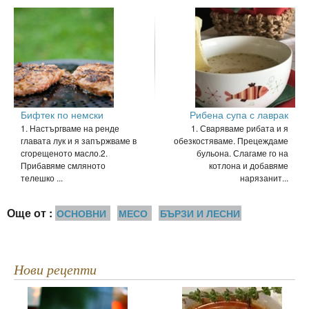
Бифтек по немски
Рибена супа с лаврак
1. Настъргваме на ренде
1. Сваряваме рибата и я
главата лук и я запържваме в
обезкостяваме. Прецеждаме
сгорещеното масло.2.
бульона. Слагаме го на
Прибавяме смляното
котлона и добавяме
телешко ...
нарязанит...
Още от :
ОСНОВНИ
МЕСО
БЪРЗИ И ЛЕСНИ
Нови рецепти