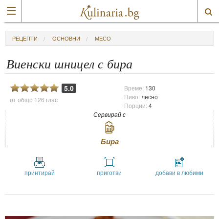
РЕЦЕПТИ
ОСНОВНИ
МЕСО
Виенски шницел с бира
5.0
Време:
130
Ниво:
лесно
от общо
126 глас
Порции:
4
Сервирай с
Бира
принтирай
приготви
добави в любими