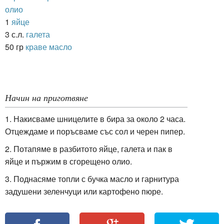
олио
1
яйце
3 с.л.
галета
50 гр
краве масло
Начин на приготвяне
1. Накисваме шницелите в бира за около 2 часа.
Отцеждаме и поръсваме със сол и черен пипер.
2. Потапяме в разбитото яйце, галета и пак в
яйце и пържим в сгорещено олио.
3. Поднасяме топли с бучка масло и гарнитура
задушени зеленчуци или картофено пюре.