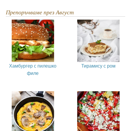
Препоръчваме през Август
Хамбургер с пилешко
Тирамису с ром
филе