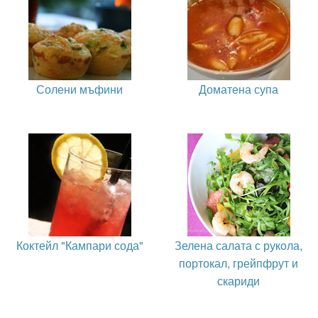
Солени мъфини
Доматена супа
Коктейл "Кампари сода"
Зелена салата с рукола,
портокал, грейпфрут и
скариди