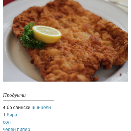
Продукти
4 бр свински
шницели
1
бира
сол
черен пипер