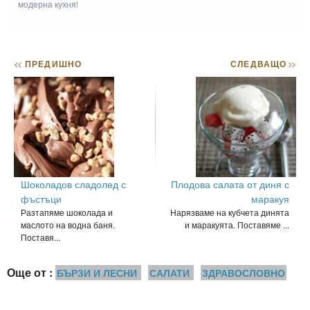
модерна кухня!
<<
ПРЕДИШНО
СЛЕДВАЩО
>>
Шоколадов сладолед с
Плодова салата от диня с
фъстъци
маракуя
Разтапяме шоколада и
Нарязваме на кубчета динята
маслото на водна баня.
и маракуята. Поставяме ...
Поставя...
Още от :
БЪРЗИ И ЛЕСНИ
САЛАТИ
ЗДРАВОСЛОВНО