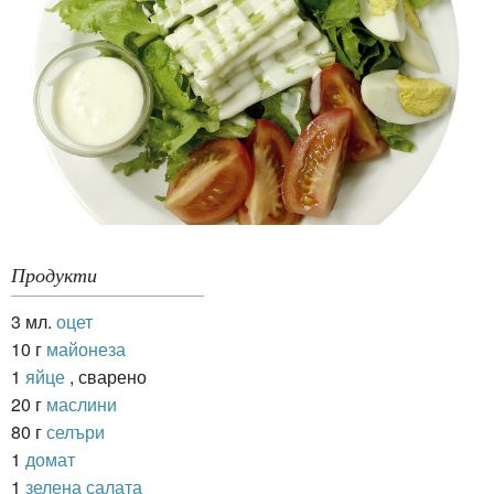
Продукти
3 мл.
оцет
10 г
майонеза
1
яйце
, сварено
20 г
маслини
80 г
селъри
1
домат
1
зелена салата