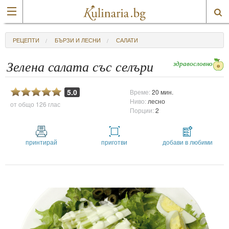
РЕЦЕПТИ
БЪРЗИ И ЛЕСНИ
САЛАТИ
здравословно
Зелена салата със селъри
5.0
Време:
20 мин.
Ниво:
лесно
от общо
126 глас
Порции:
2
принтирай
приготви
добави в любими