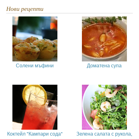
Нови рецепти
Солени мъфини
Доматена супа
Коктейл "Кампари сода"
Зелена салата с рукола,