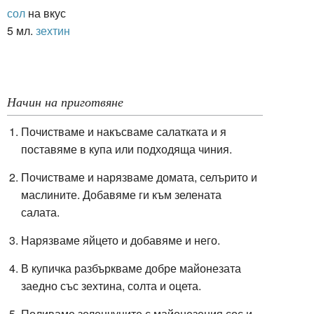
сол
на вкус
5 мл.
зехтин
Начин на приготвяне
Почистваме и накъсваме салатката и я
поставяме в купа или подходяща чиния.
Почистваме и нарязваме домата, селърито и
маслините. Добавяме ги към зелената
салата.
Нарязваме яйцето и добавяме и него.
В купичка разбъркваме добре майонезата
заедно със зехтина, солта и оцета.
Поливаме зеленчуците с майонезения сос и