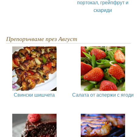
портокал, грейпфрут и
скариди
Препоръчваме през Август
Свински шишчета
Салата от аспержи с ягоди