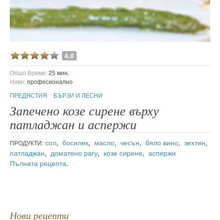
4.0
Общо Време:
25 мин.
Ниво:
професионално
ПРЕДЯСТИЯ
БЪРЗИ И ЛЕСНИ
Запечено козе сирене върху
патладжан и аспержи
сол
,
босилек
,
масло
,
чесън
,
бяло вино
,
зехтин
,
ПРОДУКТИ:
патладжан
,
доматено рагу
,
козе сирене
,
аспержи
Пълната рецепта
.
Нови рецепти