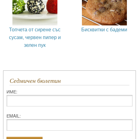
Топчета от сирене със
Бисквитки с бадеми
сусам, червен пипер и
зелен пук
Седмичен бюлетин
ИМЕ:
ЕMAIL: