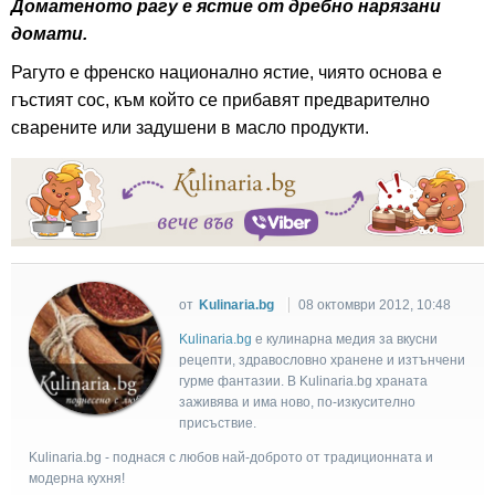
Доматеното рагу е ястие от дребно нарязани
домати.
Рагуто е френско национално ястие, чиято основа е
гъстият сос, към който се прибавят предварително
сварените или задушени в масло продукти.
от
Kulinaria.bg
08 октомври 2012, 10:48
Kulinaria.bg
e кулинарна медия за вкусни
рецепти, здравословно хранене и изтънчени
гурме фантазии. В Kulinaria.bg храната
заживява и има ново, по-изкусително
присъствие.
Kulinaria.bg - поднася с любов най-доброто от традиционната и
модерна кухня!