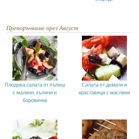
Препоръчваме през Август
Плодова салата от пъпеш
Салата от домати и
с малини, къпини и
краставици с маслини
боровинки