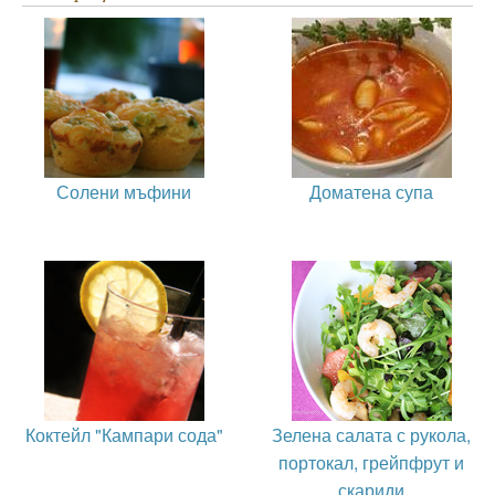
Солени мъфини
Доматена супа
Коктейл "Кампари сода"
Зелена салата с рукола,
портокал, грейпфрут и
скариди