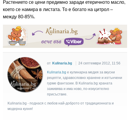
Растението се цени предимно заради етеричното масло,
което се намира в листата. То е богато на цитрол –
между 80-85%.
от
Kulinaria.bg
24 септември 2012, 11:56
Kulinaria.bg
e кулинарна медия за вкусни
рецепти, здравословно хранене и изтънчени
гурме фантазии. В Kulinaria.bg храната
заживява и има ново, по-изкусително
присъствие.
Kulinaria.bg - поднася с любов най-доброто от традиционната и
модерна кухня!