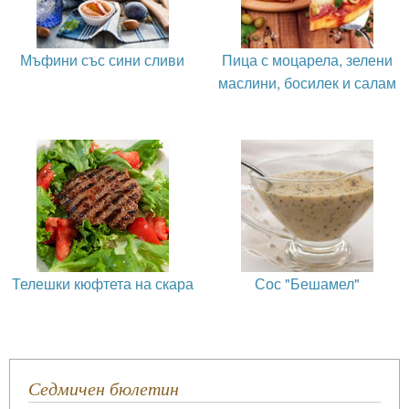
Мъфини със сини сливи
Пица с моцарела, зелени
маслини, босилек и салам
Телешки кюфтета на скара
Сос "Бешамел"
Седмичен бюлетин