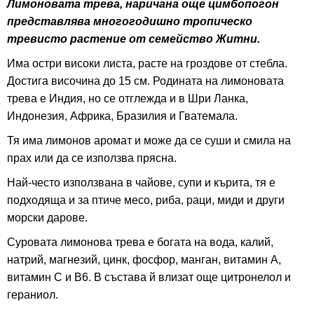
Лимоновата трева, наричана още цимбопогон
представлява многогодишно тропическо
тревисто растение от семейство Житни.
Има остри високи листа, расте на гроздове от стебла.
Достига височина до 15 см. Родината на лимоновата
трева е Индия, но се отглежда и в Шри Ланка,
Индонезия, Африка, Бразилия и Гватемала.
Тя има лимонов аромат и може да се суши и смила на
прах или да се използва прясна.
Най-често използвана в чайове, супи и кърита, тя е
подходяща и за птиче месо, риба, раци, миди и други
морски дарове.
Суровата лимонова трева е богата на вода, калий,
натрий, магнезий, цинк, фосфор, манган, витамин А,
витамин С и В6. В състава й влизат още цитронелол и
гераниол.