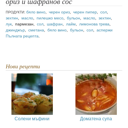
ориз и шафранов сос
бяло вино
,
черен ориз
,
черен пипер
,
сол
,
ПРОДУКТИ:
зехтин
,
масло
,
пилешко месо
,
бульон
,
масло
,
зехтин
,
лук
, пармезан,
сол
,
шафран
,
лайм
,
лимонова трева
,
джинджър
,
сметана
,
бяло вино
,
бульон
,
сол
,
аспержи
Пълната рецепта
.
Нови рецепти
Солени мъфини
Доматена супа