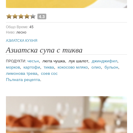
4.3
Общо Време:
45
Ниво:
лесно
АЗИАТСКА КУХНЯ
Азиатска супа с тиква
чесън
, люта чушка, лук шалот,
джинджифил
,
ПРОДУКТИ:
морков
,
картофи
,
тиква
,
кокосово мляко
,
олио
,
бульон
,
лимонова трева
,
соев сос
Пълната рецепта
.