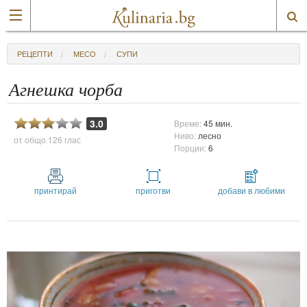
РЕЦЕПТИ
МЕСО
СУПИ
Агнешка чорба
3.0
Време:
45 мин.
Ниво:
лесно
от общо
126 глас
Порции:
6
принтирай
приготви
добави в любими