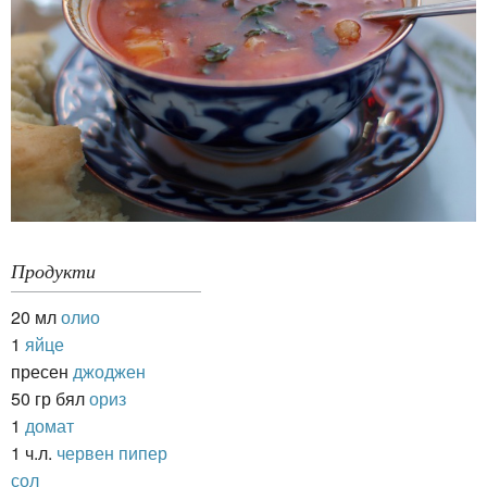
Продукти
20 мл
олио
1
яйце
пресен
джоджен
50 гр бял
ориз
1
домат
1 ч.л.
червен пипер
сол