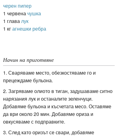
черен пипер
1 червена
чушка
1 глава
лук
1 кг
агнешки ребра
Начин на приготвяне
1. Сваряваме место, обезкостяваме го и
прецеждаме бульона.
2. Загряваме олиото в тиган, задушаваме ситно
нарязания лук и останалите зеленчуци.
Добавяме бульона и късчетата месо. Оставяме
да ври около 20 мин. Добавяме ориза и
овкусяваме с подправките.
3. След като оризът се свари, добавяме