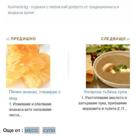
Kulinaria.bg - поднася с любов най-доброто от традиционната и
модерна кухня!
<<
ПРЕДИШНО
СЛЕДВАЩО
>>
Печен ананас, глазиран с
Унгарска гъбена супа
мед
1. Разтопяваме маслото и
запърваме лука, прибавяме
1. Измиваме и обелваме
морковите и гъбите.2. П...
ананаса като запазваме
листа...
Още от :
МЕСО
СУПИ