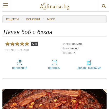
РЕЦЕПТИ
ОСНОВНИ
МЕСО
Печен боб с бекон
5.0
Време:
35 мин.
Ниво:
лесно
от общо
126 глас
Порции:
4
принтирай
приготви
добави в любими