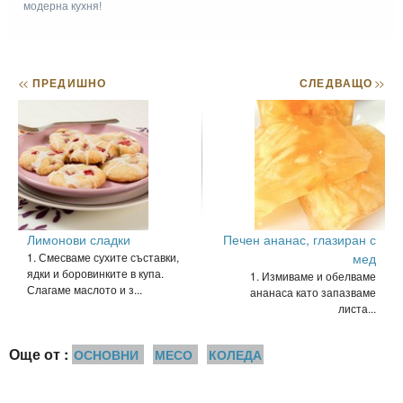
модерна кухня!
<<
ПРЕДИШНО
СЛЕДВАЩО
>>
Лимонови сладки
Печен ананас, глазиран с
1. Смесваме сухите съставки,
мед
ядки и боровинките в купа.
1. Измиваме и обелваме
Слагаме маслото и з...
ананаса като запазваме
листа...
Още от :
ОСНОВНИ
МЕСО
КОЛЕДА