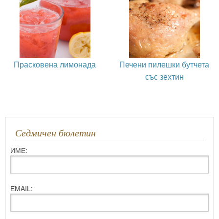
Прасковена лимонада
Печени пилешки бутчета
със зехтин
Седмичен бюлетин
ИМЕ:
ЕMAIL: