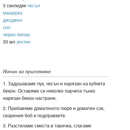
3 скилидки
чесън
мащерка
джоджен
сол
черен пипер
30 мл
зехтин
Начин на приготвяне
1. Задушаваме лук, чесън и нарязан на кубчета
бекон. Оставяме си няколко парчета тънко
нарязан бекон настрани.
2. Прибавяме доматеното пюре и доматен сок,
сварения боб и подправките.
3. Разстиламе сместа в тавичка, слагаме