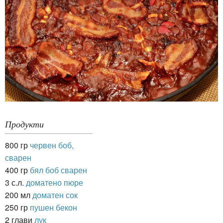
Продукти
800 гр
червен боб,
сварен
400 гр
бял боб сварен
3 с.л.
доматено пюре
200 мл
доматен сок
250 гр
пушен бекон
2 глави
лук