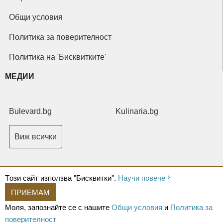
Общи условия
Политика за поверителност
Политика на 'Бисквитките'
МЕДИИ
Bulevard.bg
Kulinaria.bg
Виж всички
Tози сайт използва "Бисквитки".
Научи повече
ПРИЕМАМ
Copyright © 2026 Ксениум ООД. Всички права запазени.
Developed by
Моля, запознайте се с нашите
Общи условия
и
Политика за
XeniumCompany.com
поверителност