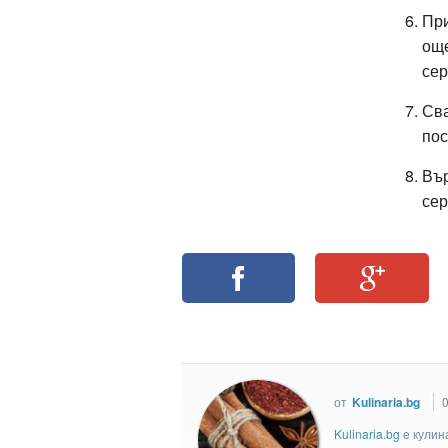
При
още
се
Сва
пос
Вър
сер
от
Kulinaria.bg
0
Kulinaria.bg
e кулин