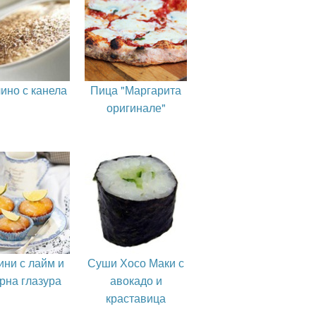
ино с канела
Пица "Маргарита
оригинале"
ни с лайм и
Суши Хосо Маки с
рна глазура
авокадо и
краставица