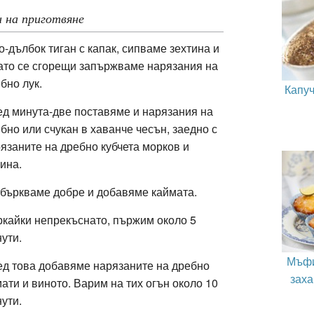
 на приготвяне
о-дълбок тиган с капак, сипваме зехтина и
ато се сгорещи запържваме нарязания на
бно лук.
Капуч
д минута-две поставяме и нарязания на
бно или счукан в хаванче чесън, заедно с
язаните на дребно кубчета морков и
лина.
бъркваме добре и добавяме каймата.
кайки непрекъснато, пържим около 5
нути.
Мъфи
д това добавяме нарязаните на дребно
заха
ати и виното. Варим на тих огън около 10
ути.