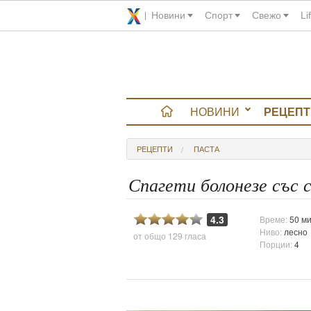
Новини
Спорт
Свежо
Li
НОВИНИ
РЕЦЕПТ
вюта
РЕЦЕПТИ
ПАСТА
итно
Спагети болонезе със 
 градина
4.3
Време:
50 ми
Ниво:
лесно
от общо
129 гласа
и Chefs
Порции:
4