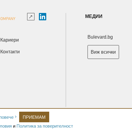
МЕДИИ
Bulevard.bg
Кариери
Контакти
Виж всички
Copyright © 2026 Ксениум ООД. Всички права запазени.
повече
ПРИЕМАМ
Developed by
XeniumCompany.com
ловия
и
Политика за поверителност