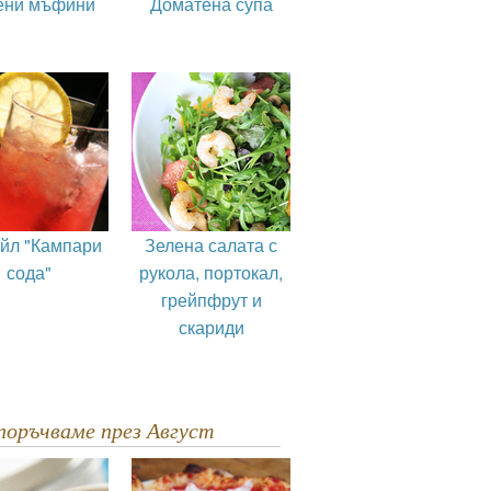
ени мъфини
Доматена супа
ейл "Кампари
Зелена салата с
сода"
рукола, портокал,
грейпфрут и
скариди
епоръчваме през Август