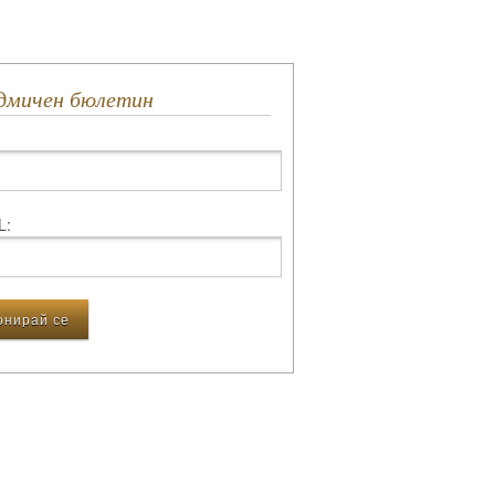
едмичен бюлетин
L: