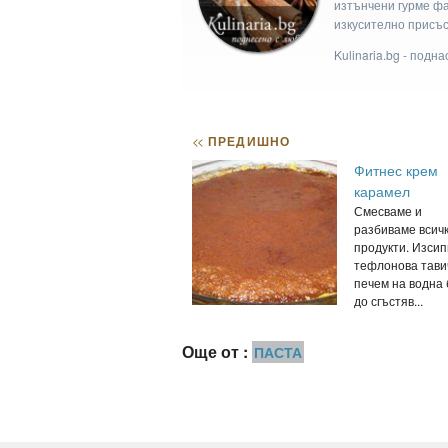
изтънчени гурме фан
изкусително присъс
Kulinaria.bg - подн
<<
ПРЕДИШНО
Фитнес крем
карамел
Смесваме и
разбиваме всич
продукти. Изсип
тефлонова тави
печем на водна 
до сгъстяв...
Още от :
ПАСТА