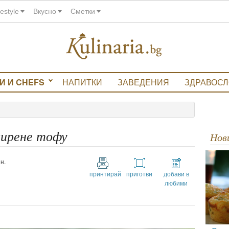
festyle
Вкусно
Сметки
И И CHEFS
НАПИТКИ
ЗАВЕДЕНИЯ
ЗДРАВОС
сирене тофу
Но
н.
принтирай
приготви
добави в
любими