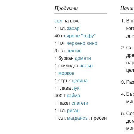
Продукти
Начин
сол
на вкус
В п
ация
1 ч.л.
захар
ког
40 г
сирене "тофу"
дре
1 ч.ч.
червено вино
Сле
3 с.л.
зехтин
дре
1 буркан
домати
нар
1 скилидка
чесън
це
1
морков
1 стрък
целина
Раз
1 глава
лук
Бър
400 г
кайма
ми
1 пакет
спагети
1 ч.л.
риган
Сле
1 с.л.
магданоз
, пресен
дом
мин