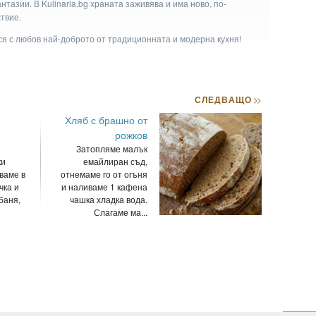
тазии. В Kulinaria.bg храната заживява и има ново, по-
твие.
ася с любов най-доброто от традиционната и модерна кухня!
СЛЕДВАЩО
>>
Хляб с брашно от
рожков
Затопляме малък
ки
емайлиран съд,
ваме в
отнемаме го от огъня
чка и
и наливаме 1 кафена
баня,
чашка хладка вода.
Слагаме ма...