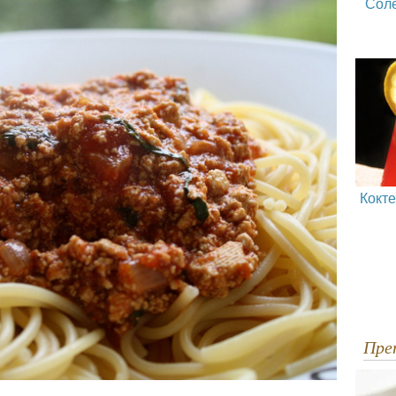
Сол
Кокт
Пр