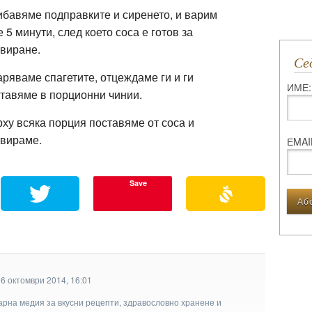
бавяме подправките и сиренето, и варим
 5 минути, след което соса е готов за
рвиране.
С
ряваме спагетите, отцеждаме ги и ги
ИМЕ:
тавяме в порционни чинии.
ху всяка порция поставяме от соса и
вираме.
ЕMAI
Save
6 октомври 2014, 16:01
арна медия за вкусни рецепти, здравословно хранене и