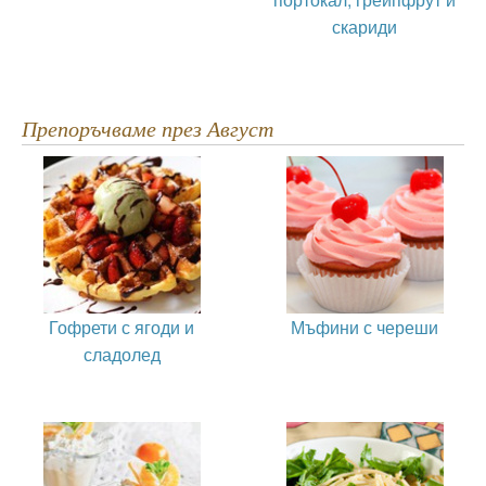
скариди
Препоръчваме през Август
Гофрети с ягоди и
Мъфини с череши
сладолед