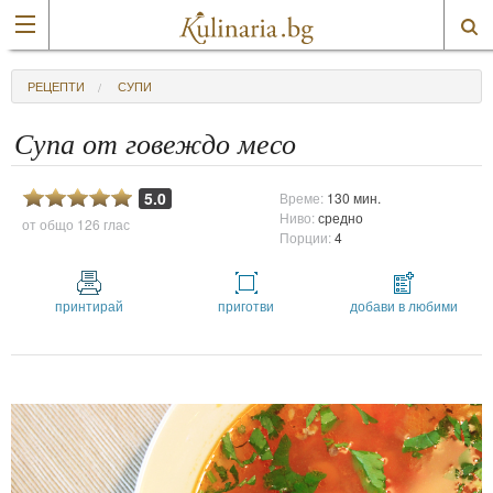
РЕЦЕПТИ
СУПИ
Супа от говеждо месо
5.0
Време:
130 мин.
Ниво:
средно
от общо
126 глас
Порции:
4
принтирай
приготви
добави в любими