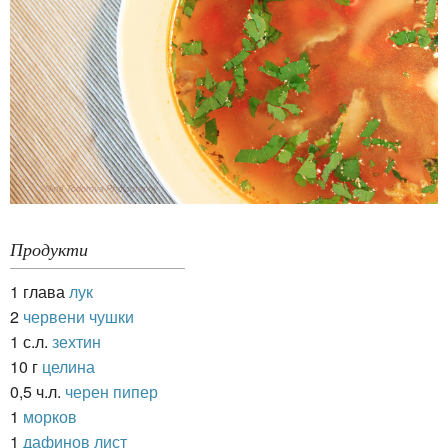
Продукти
1 глава
лук
2
червени чушки
1 с.л.
зехтин
10 г
целина
0,5 ч.л.
черен пипер
1
морков
1
дафинов лист