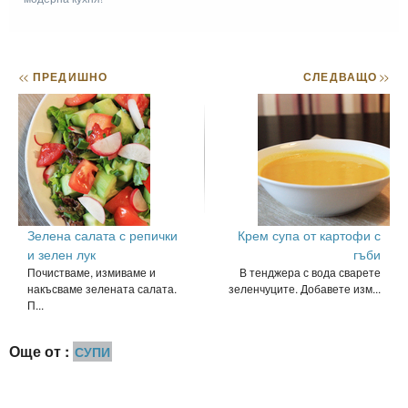
<<
ПРЕДИШНО
СЛЕДВАЩО
>>
Зелена салата с репички
Крем супа от картофи с
и зелен лук
гъби
Почистваме, измиваме и
В тенджера с вода сварете
накъсваме зелената салата.
зеленчуците. Добавете изм...
П...
Още от :
СУПИ