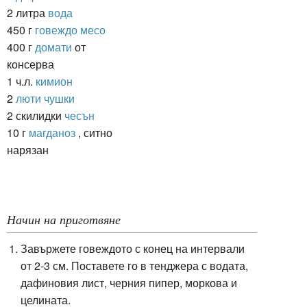
2 литра
вода
450 г
говеждо месо
400 г
домати
от
консерва
1 ч.л.
кимион
2
люти чушки
2 скилидки
чесън
10 г
магданоз
, ситно
нарязан
Начин на приготвяне
Завържете говеждото с конец на интервали
от 2-3 см. Поставете го в тенджера с водата,
дафиновия лист, черния пипер, моркова и
целината.