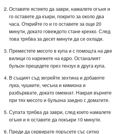
Оставете ястието да заври, намалете огъня и
го оставете да къкри, покрито за около два
часа. Открийте го и го оставете за още 20
минути, докато говеждото стане крехко. След
това трябва за десет минути да се охлади.
Преместете месото в купа и с помощта на две
вилици го нарежете на едро. Останалият
бульон прецедете през тензух в друга купа.
В същият съд зегрейте зехтина и добавяте
лука, чушките, чесъна и кимиона и
разбърквате, докато омекнат. Накрая върнете
при тях месото и бульона заедно с доматите.
Супата трябва да заври, след което намалете
огъня и я оставете да покъкри 10 минути.
Преди да сервирате поръсете със ситно