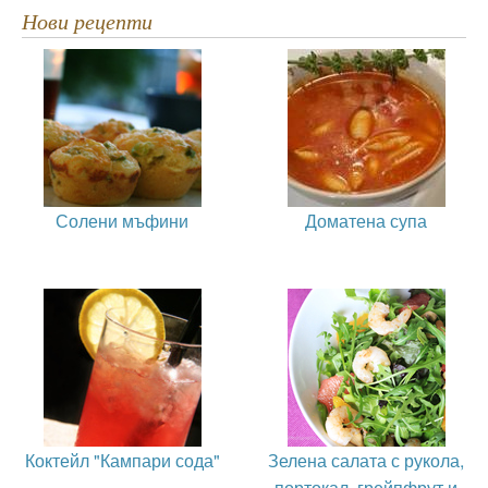
Нови рецепти
Солени мъфини
Доматена супа
Коктейл "Кампари сода"
Зелена салата с рукола,
портокал, грейпфрут и