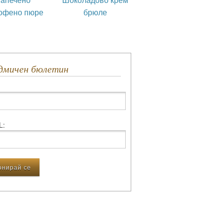
офено пюре
брюле
едмичен бюлетин
L: