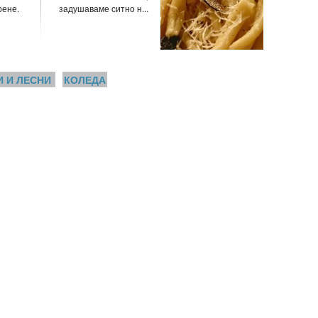
рене.
задушаваме ситно н...
И И ЛЕСНИ
КОЛЕДА