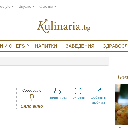
festyle
Вкусно
Сметки
И И CHEFS
НАПИТКИ
ЗАВЕДЕНИЯ
ЗДРАВОС
Но
Сервирай с
принтирай
приготви
добави в
любими
Бяло вино