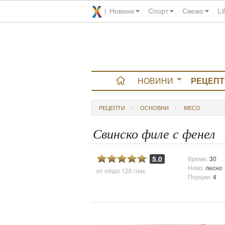
Новини
Спорт
Свежо
Li
НОВИНИ
РЕЦЕПТ
вюта
РЕЦЕПТИ
ОСНОВНИ
МЕСО
итно
Свинско филе с фенел
 градина
5.0
Време:
30
Ниво:
лесно
от общо
126 глас
и Chefs
Порции:
4