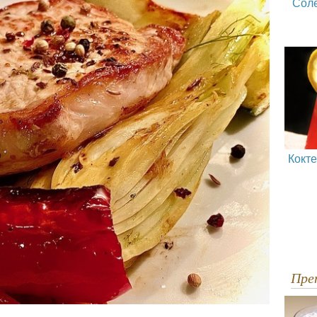
Сол
Кокт
Пр