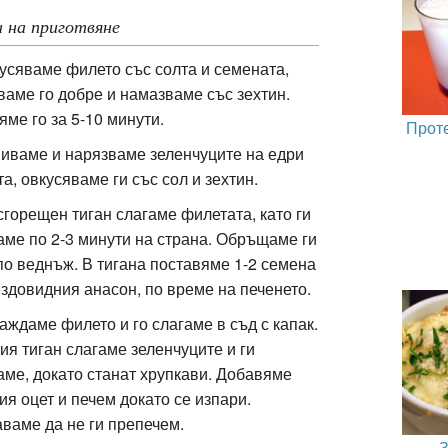
 на приготвяне
кусяваме филето със солта и семената,
ваме го добре и намазваме със зехтин.
яме го за 5-10 минути.
Прот
миваме и нарязваме зеленчуците на едри
а, овкусяваме ги със сол и зехтин.
 сгорещен тиган слагаме филетата, като ги
аме по 2-3 минути на страна. Обръщаме ги
по веднъж. В тигана поставяме 1-2 семена
ездовидния анасон, по време на печенето.
важдаме филето и го слагаме в съд с капак.
ия тиган слагаме зеленчуците и ги
аме, докато станат хрупкави. Добавяме
ия оцет и печем докато се изпари.
ваме да не ги препечем.
З