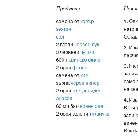
Продукти
Начин
семена от
копър
1. Ов
ация
зехтин
натри
сол
Остав
2 глави
червен лук
2. Из
3 червени
чушки
парчет
600 г
свинско филе
3. На
2 броя
фенел
запич
семена от
ким
само 
зърна
черен пипер
на зв
2 броя
звездовиден
анасон
4. Из
60 мл бял
винен оцет
В същ
2 броя зелени
тиквички
запич
винен
Внима