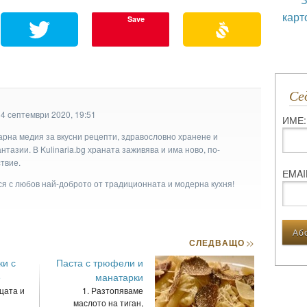
карт
Save
С
14 септември 2020, 19:51
ИМЕ:
арна медия за вкусни рецепти, здравословно хранене и
тазии. В Kulinaria.bg храната заживява и има ново, по-
твие.
ЕMAI
ася с любов най-доброто от традиционната и модерна кухня!
СЛЕДВАЩО
>>
ки с
Паста с трюфели и
е
манатарки
цата и
1. Разтопяваме
маслото на тиган,