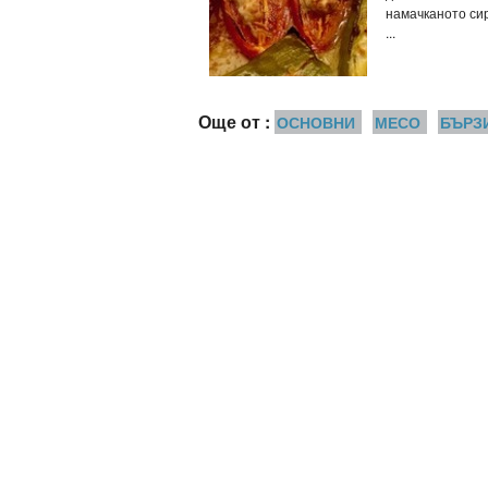
намачканото си
...
Още от :
ОСНОВНИ
МЕСО
БЪРЗ