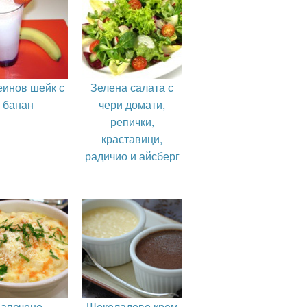
еинов шейк с
Зелена салата с
банан
чери домати,
репички,
краставици,
радичио и айсберг
апечено
Шоколадово крем