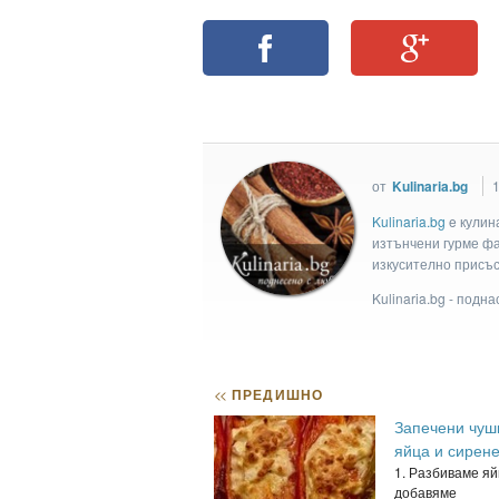
от
Kulinaria.bg
Kulinaria.bg
e кулин
изтънчени гурме фан
изкусително присъс
Kulinaria.bg - подн
<<
ПРЕДИШНО
Запечени чуш
яйца и сирен
1. Разбиваме яй
добавяме