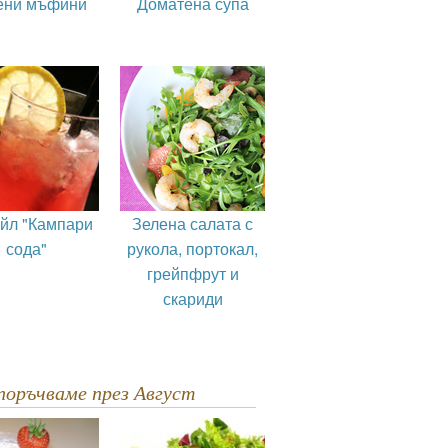
ени мъфини
Доматена супа
ейл "Кампари
Зелена салата с
сода"
рукола, портокал,
грейпфрут и
скариди
епоръчваме през Август