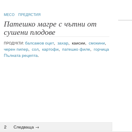
МЕСО
ПРЕДЯСТИЯ
Патешко магре с чътни от
сушени плодове
балсамов оцет
,
захар
, каисии,
смокини
,
ПРОДУКТИ:
черен пипер
,
сол
,
картофи
,
патешко филе
,
горчица
Пълната рецепта
.
2
Следваща →