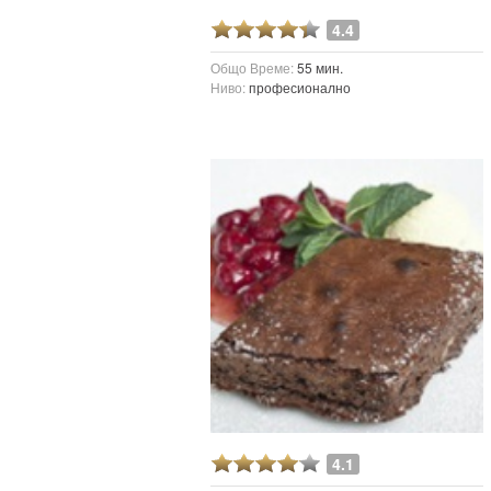
4.4
Общо Време:
55 мин.
Ниво:
професионално
4.1