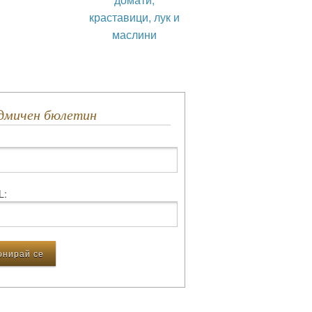
краставици, лук и
маслини
едмичен бюлетин
L: