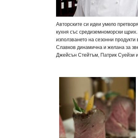
ти
зона
Авторските си идеи умело претвор
кти
кухня със средиземноморски щрих.
използването на сезонни продукти в
ици
Славков динамична и желана за зв
Джейсън Стейтъм, Патрик Суейзи и
е рецепти
и рецепта
ия
ловно
ти