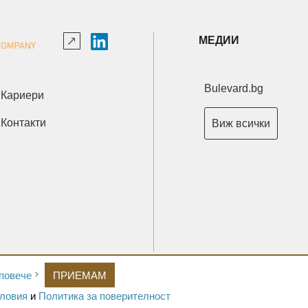
МЕДИИ
Bulevard.bg
Кариери
Контакти
Виж всички
Copyright © 2026 Ксениум ООД. Всички права запазени.
повече
ПРИЕМАМ
Developed by
XeniumCompany.com
ловия
и
Политика за поверителност