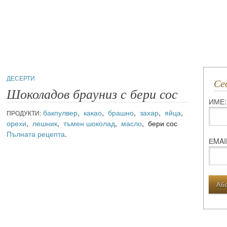
ДЕСЕРТИ
С
Шоколадов брауниз с бери сос
ИМЕ:
бакпулвер
,
какао
,
брашно
,
захар
,
яйца
,
ПРОДУКТИ:
орехи
,
лешник
,
тъмен шоколад
,
масло
, бери сос
Пълната рецепта
.
ЕMAI