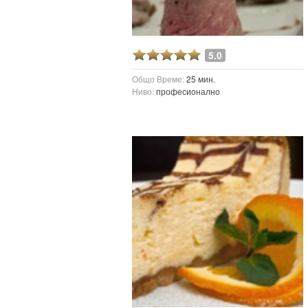
ация
5.0
Общо Време:
25 мин.
Ниво:
професионално