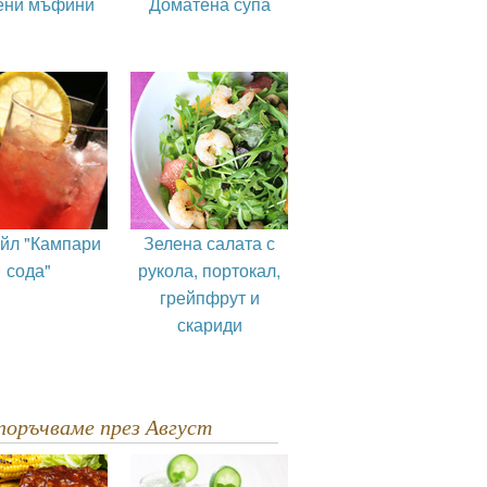
ени мъфини
Доматена супа
ейл "Кампари
Зелена салата с
сода"
рукола, портокал,
грейпфрут и
скариди
епоръчваме през Август