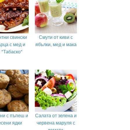
нтни свински
Смути от киви с
рца с мед и
ябълки, мед и мака
 "Табаско"
и с пъпеш и
Салата от зелена и
есени ядки
червена маруля с
домати,