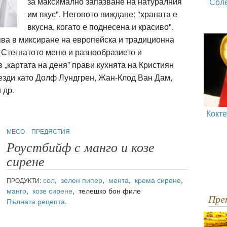
за максимално запазване на натуралния
Сол
им вкус". Неговото виждане: "храната е
вкусна, когато е поднесена и красиво".
ява в миксиране на европейска и традиционна
 Стегнатото меню и разнообразието и
 „картата на деня” прави кухнята на Кристиян
езди като Долф Лундгрен, Жан-Клод Ван Дам,
 др.
Кокт
МЕСО
ПРЕДЯСТИЯ
Роустбийф с манго и козе
сирене
сол
,
зелен пипер
,
мента
,
крема сирене
,
ПРОДУКТИ:
манго
,
козе сирене
, телешко бон филе
Пр
Пълната рецепта
.