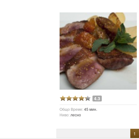
4.3
Общо Време:
45 мин.
Ниво:
лесно
1