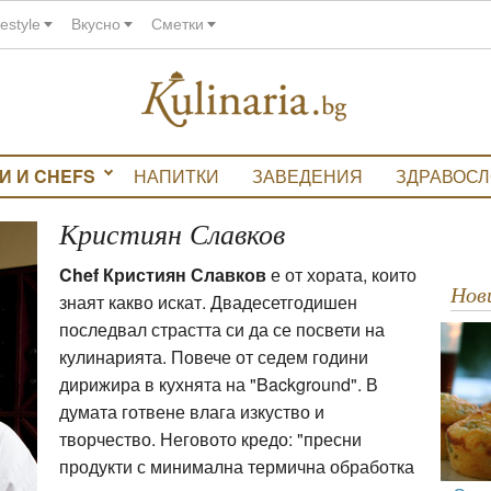
festyle
Вкусно
Сметки
И И CHEFS
НАПИТКИ
ЗАВЕДЕНИЯ
ЗДРАВОС
Кристиян Славков
Chef Кристиян Славков
е от хората, които
Но
знаят какво искат. Двадесетгодишен
последвал страстта си да се посвети на
кулинарията. Повече от седем години
дирижира в кухнята на "Background". В
думата готвене влага изкуство и
творчество. Неговото кредо: "пресни
продукти с минимална термична обработка