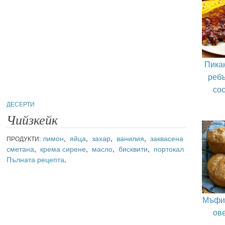
Пика
ребъ
сос
ДЕСЕРТИ
Чийзкейк
лимон
,
яйца
,
захар
,
ванилия
,
заквасена
ПРОДУКТИ:
сметана
,
крема сирене
,
масло
,
бисквити
,
портокал
Пълната рецепта
.
Мъфин
ов