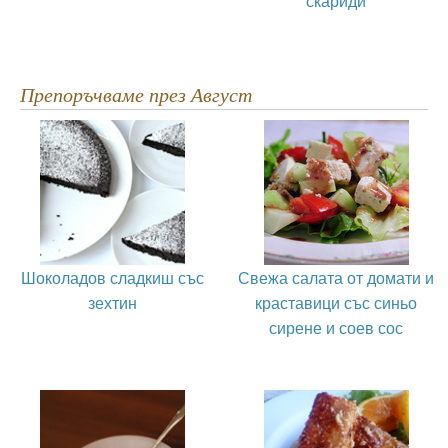
скариди
Препоръчваме през Август
Шоколадов сладкиш със
Свежа салата от домати и
зехтин
краставици със синьо
сирене и соев сос