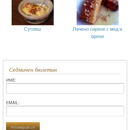
Сутляш
Печено сирене с мед и
орехи
Седмичен бюлетин
ИМЕ:
ЕMAIL: