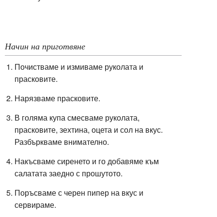
Начин на приготвяне
Почистваме и измиваме руколата и
прасковите.
Нарязваме прасковите.
В голяма купа смесваме руколата,
прасковите, зехтина, оцета и сол на вкус.
Разбъркваме внимателно.
Накъсваме сиренето и го добавяме към
салатата заедно с прошутото.
Поръсваме с черен пипер на вкус и
сервираме.