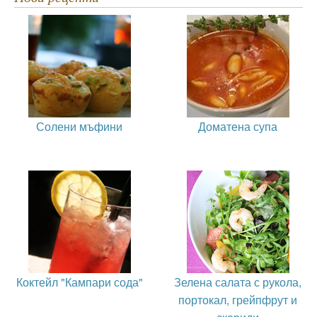
Солени мъфини
Доматена супа
Коктейл "Кампари сода"
Зелена салата с рукола,
портокал, грейпфрут и