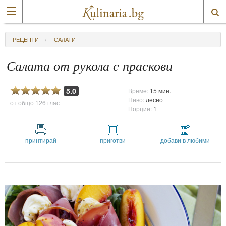
РЕЦЕПТИ
САЛАТИ
Салата от рукола с праскови
5.0
Време:
15 мин.
Ниво:
лесно
от общо
126 глас
Порции:
1
принтирай
приготви
добави в любими