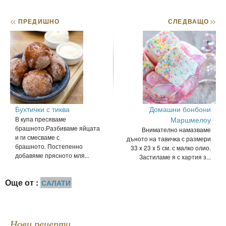
<<
ПРЕДИШНО
СЛЕДВАЩО
>>
Бухтички с тиква
Домашни бонбони
В купа пресяваме
Маршмелоу
брашното.Разбиваме яйцата
Внимателно намазваме
и ги смесваме с
дъното на тавичка с размери
брашното. Постепенно
33 x 23 x 5 см. с малко олио.
добавяме прясното мля...
Застиламе я с хартия з...
Още от :
САЛАТИ
Нови рецепти