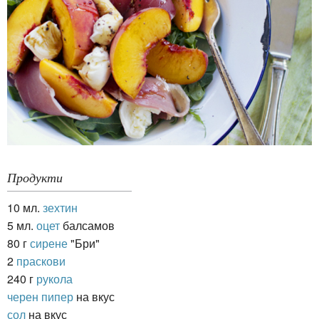
Продукти
10 мл.
зехтин
5 мл.
оцет
балсамов
80 г
сирене
"Бри"
2
праскови
240 г
рукола
черен пипер
на вкус
сол
на вкус