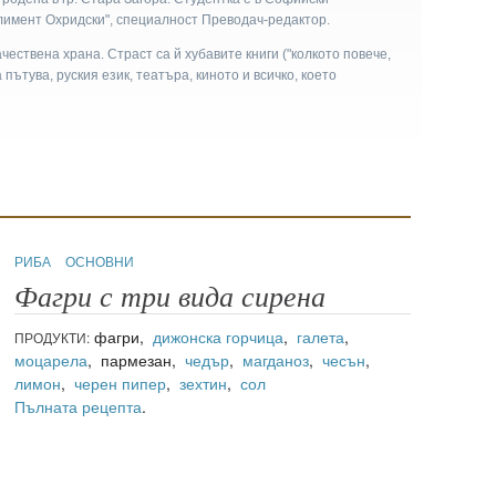
Климент Охридски", специалност Преводач-редактор.
чествена храна. Страст са й хубавите книги ("колкото повече,
а пътува, руския език, театъра, киното и всичко, което
РИБА
ОСНОВНИ
Фагри с три вида сирена
фагри,
дижонска горчица
,
галета
,
ПРОДУКТИ:
моцарела
, пармезан,
чедър
,
магданоз
,
чесън
,
лимон
,
черен пипер
,
зехтин
,
сол
Пълната рецепта
.