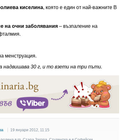
фолиева киселина
, която е един от най-важните В
е на очни заболявания
– възпаление на
офталмия.
на менструация.
а надвишава 30 г, и то взети на три пъти.
ва
19 януари 2012, 11:15
родена в гр. Стара Загора. Студентка е в Софийски