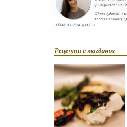
университет " Св. 
Обича хубавата и ка
толкова повече"), д
обогатява и вдъхновява.
Рецепти с магданоз