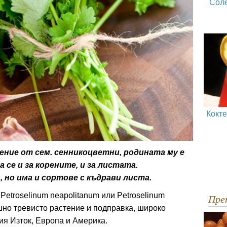
Сол
Кокт
ние от сем. сенникоцветни, родината му е
се и за корените, и за листата.
, но има и сортове с къдрави листа.
 Petroselinum neapolitanum или Petroselinum
Пр
дишно тревисто растение и подправка, широко
ия Изток, Европа и Америка.