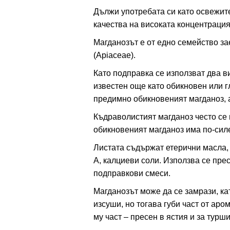
Дължи употребата си като освежите
качества на високата концентраци
ация
Магданозът е от едно семейство з
(Apiaceae).
Като подправка се използват два в
известен още като обикновен или г
предимно обикновеният магданоз, а
Къдраволистият магданоз често се 
обикновеният магданоз има по-сил
Листата съдържат етерични масла, 
А, калциеви соли. Използва се прес
подправкови смеси.
Магданозът може да се замрази, ка
изсуши, но тогава губи част от аро
му част – пресен в ястия и за турш