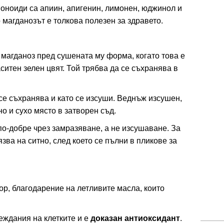
ноиди са апиин, апигенин, лимонен, юджинол и
магданозът е толкова полезен за здравето.
магданоз пред сушената му форма, когато това е
ситен зелен цвят. Той трябва да се съхранява в
се съхранява и като се изсуши. Веднъж изсушен,
о и сухо място в затворен съд.
о-добре чрез замразяване, а не изсушаване. За
зва на ситно, след което се пълни в пликове за
р, благодарение на летливите масла, които
еждания на клетките и е
доказан антиоксидант
.