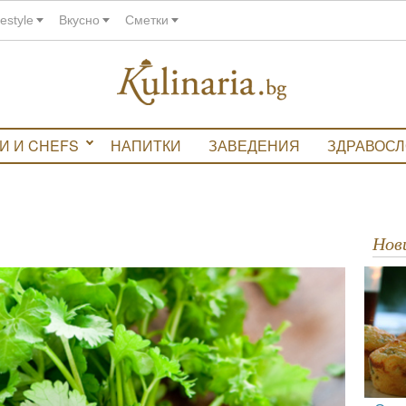
festyle
Вкусно
Сметки
И И CHEFS
НАПИТКИ
ЗАВЕДЕНИЯ
ЗДРАВОС
Но