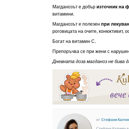
Магданозът е добър
източник на 
витамини.
Магданозът е полезен
при лекуван
роговицата на очите, конюктивит, 
Богат на витамин С.
Препоръчва се при жени с наруше
Дневната доза магданоз не бива д
от
Стефани Калче
Стефани Калчева е 