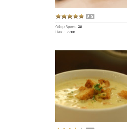
5.0
Общо Време:
30
Ниво:
лесно