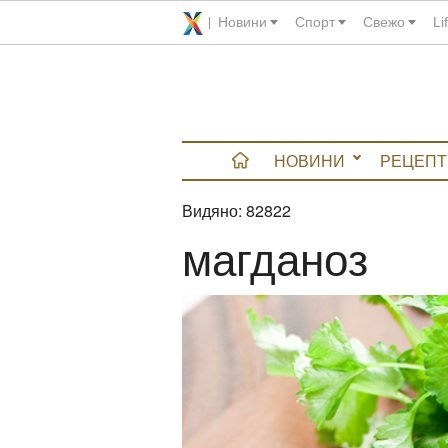
Новини
Спорт
Свежо
Li
НОВИНИ
РЕЦЕПТ
Видяно:
82822
вюта
магданоз
итно
 градина
и Chefs