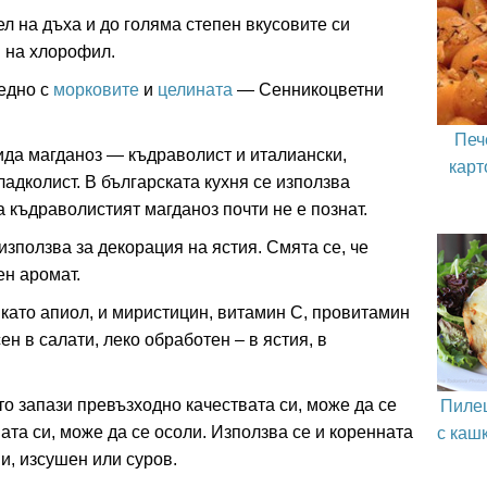
л на дъха и до голяма степен вкусовите си
я на хлорофил.
аедно с
морковите
и
целината
— Сенникоцветни
Печ
ида магданоз — къдраволист и италиански,
карт
ладколист. В българската кухня се използва
 къдраволистият магданоз почти не е познат.
използва за декорация на ястия. Смята се, че
ен аромат.
като апиол, и миристицин, витамин С, провитамин
ен в салати, леко обработен – в ястия, в
Пиле
то запази превъзходно качествата си, може да се
с каш
мата си, може да се осоли. Използва се и коренната
ии, изсушен или суров.