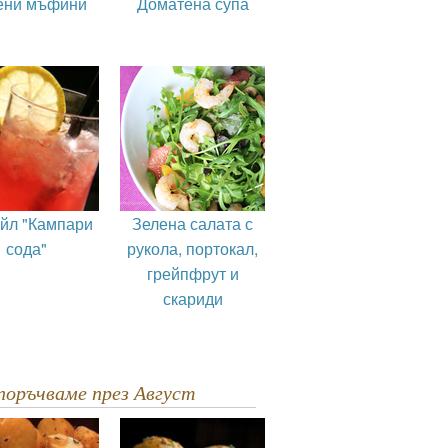
ени мъфини
Доматена супа
ейл "Кампари
Зелена салата с
сода"
рукола, портокал,
грейпфрут и
скариди
епоръчваме през Август