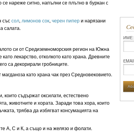
о се нареже ситно, напълни се плътно в буркан с
.
н със
сол
,
лимонов сок
,
черен пипер
и нарязани
С
на салата.
ИМЕ:
алото си от Средиземноморския регион на Южна
 като лекарство, отколкото като храна. Древните
ЕMAI
него са декорирали гробниците.
 магданоза като храна чак през Средновековието.
и, които съдържат оксилати, естествено
а, животните и хората. Заради това хора, които
чката, трябва да избягват консумацията на
е А, С и К, а също и на желязо и фолати.