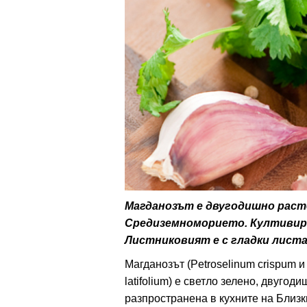
ти
зона
кти
ици
е рецепти
и рецепта
Магданозът е двугодишно расте
Средиземноморието. Култивира 
ия
Листниковият е с гладки листа
ловно
Магданозът (Petroselinum crispum и
latifolium) е светло зелено, двуго
ти
разпространена в кухните на Близк