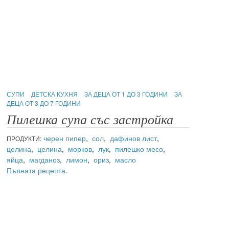
СУПИ
ДЕТСКА КУХНЯ
ЗА ДЕЦА ОТ 1 ДО 3 ГОДИНИ
ЗА
ДЕЦА ОТ 3 ДО 7 ГОДИНИ
Пилешка супа със застройка
черен пипер
,
сол
,
дафинов лист
,
ПРОДУКТИ:
целина
,
целина
,
морков
,
лук
,
пилешко месо
,
яйца
,
магданоз
,
лимон
,
ориз
,
масло
Пълната рецепта
.