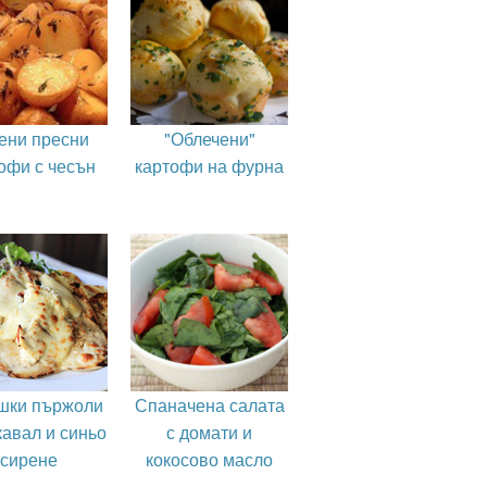
ени пресни
"Облечени"
офи с чесън
картофи на фурна
шки пържоли
Спаначена салата
кавал и синьо
с домати и
сирене
кокосово масло