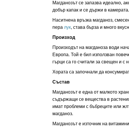
Магданозът се запазва идеално, ак
добър капак и се държи в камерата
Наситнена връзка магданоз, смесе
пера
лук
, става бърза и много вкус
Произход
Произходът на магданоза води нач
Европа. Той е бил използван повече
гърци са го считали за свещен и с 
Хората са започнали да консумират
Състав
Магданозът е една от малкото хран
съдържащи се вещества в растеният
имат проблеми с бъбреците или жлъ
магданоз.
Магданозът е източник на витаминит