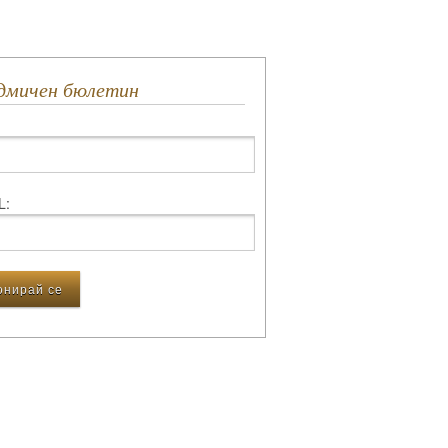
едмичен бюлетин
L: