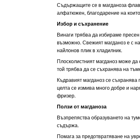
Съдържащите се в магданоза флаво
алфатюжен, благодарение на които 
Избор и съхранение
Винаги трябва да избираме пресен 
възможно. Свежият магданоз е с на
найлонов плик в хладилник.
Плосколистният магданоз може да 
той трябва да се съхранява на тъмн
Къдравият магданоз се съхранява п
целта се измива много добре и наря
фризер.
Ползи от магданоза
Възпрепяства образуването на тумо
съдържа.
Помага за предотвратяване на увр