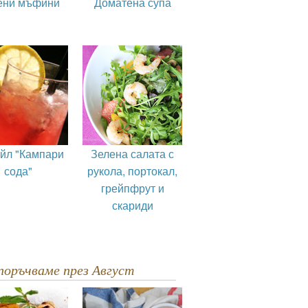
ени мъфини
Доматена супа
ейл "Кампари
Зелена салата с
сода"
рукола, портокал,
грейпфрут и
скариди
епоръчваме през Август