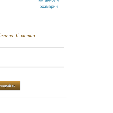
розмарин
едмичен бюлетин
L: