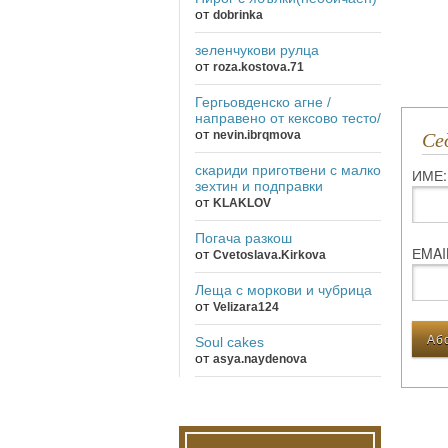
от
dobrinka
зеленчукови рулца
от
roza.kostova.71
Гергьовденско агне /
направено от кексово тесто/
от
nevin.ibrqmova
С
скариди приготвени с малко
ИМЕ:
зехтин и подправки
от
KLAKLOV
Погача разкош
ЕMAI
от
Cvetoslava.Kirkova
Леща с моркови и чубрица
от
Velizara124
Soul cakes
от
asya.naydenova