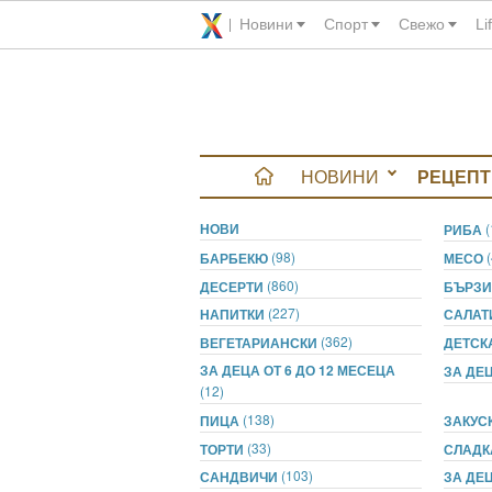
Новини
Спорт
Свежо
Li
НОВИНИ
РЕЦЕПТ
НОВИ
вюта
РИБА
(98)
БАРБЕКЮ
МЕСО
итно
(860)
ДЕСЕРТИ
БЪРЗИ
(227)
НАПИТКИ
САЛА
 градина
(362)
ВЕГЕТАРИАНСКИ
ДЕТСК
ЗА ДЕЦА ОТ 6 ДО 12 МЕСЕЦА
ЗА ДЕЦ
и Chefs
(12)
(138)
ПИЦА
ЗАКУС
(33)
ТОРТИ
СЛАДК
(103)
САНДВИЧИ
ЗА ДЕЦ