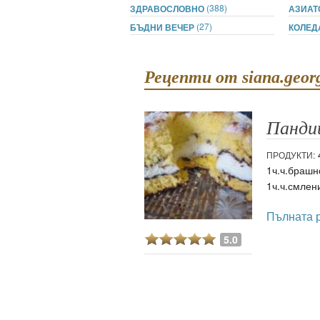
ти
(388)
ЗДРАВОСЛОВНО
АЗИАТ
(27)
БЪДНИ ВЕЧЕР
КОЛЕ
зона
кти
Рецепти от siana.geor
ици
Панди
е рецепти
4
ПРОДУКТИ:
и рецепта
1ч.ч.брашно
1ч.ч.смлен
Пълната 
ия
5.0
ловно
ти