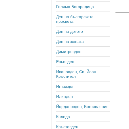
Голяма Богородица
Ден на българската
просвета
Ден на детето
Ден на жената
Димитровден
Еньовден
Ивановден, Св. Йоан
Кръстител
Игнажден
Илинден
Йордановден, Богоявление
Коледа
Кръстовден