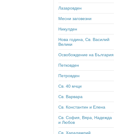
Лазаровден
Месни заговезни
Никулден
Нова година, Св. Василий
Велики
Освобождение на България
Петковден
Петровден
Св. 40 мчци
Св. Варвара
Св. Константин и Елена
Св. София, Вяра, Надежда
и Любов
Св. Харалампий