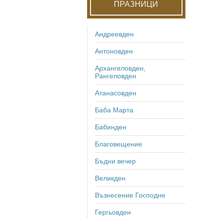
ПРАЗНИЦИ
Андреевден
Антоновден
Архангеловден,
Рангеловден
Атанасовден
Баба Марта
Бабинден
Благовещение
Бъдни вечер
Великден
Възнесение Господне
Гергьовден