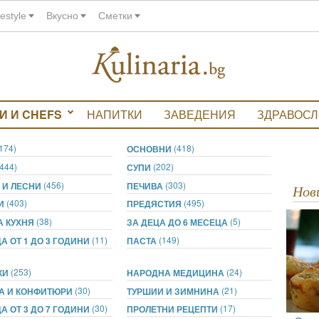
festyle
Вкусно
Сметки
И И CHEFS
НАПИТКИ
ЗАВЕДЕНИЯ
ЗДРАВОС
(174)
(418)
ОСНОВНИ
(444)
(202)
СУПИ
(456)
(303)
 И ЛЕСНИ
ПЕЧИВА
Но
(403)
(495)
ТИ
ПРЕДЯСТИЯ
(38)
(5)
А КУХНЯ
ЗА ДЕЦА ДО 6 МЕСЕЦА
(11)
(149)
А ОТ 1 ДО 3 ГОДИНИ
ПАСТА
(253)
(24)
КИ
НАРОДНА МЕДИЦИНА
(30)
(21)
А И КОНФИТЮРИ
ТУРШИИ И ЗИМНИНА
(30)
(17)
А ОТ 3 ДО 7 ГОДИНИ
ПРОЛЕТНИ РЕЦЕПТИ