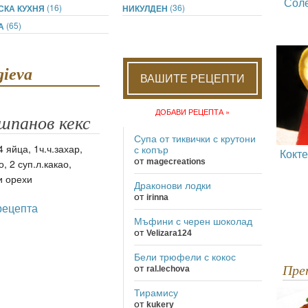
Сол
(16)
(36)
СКА КУХНЯ
НИКУЛДЕН
(65)
ДА
gieva
ВАШИТЕ РЕЦЕПТИ
ДОБАВИ РЕЦЕПТА »
шпанов кекс
Супа от тиквички с крутони
 яйца, 1ч.ч.захар,
с копър
Кокт
от
, 2 суп.л.какао,
magecreations
и орехи
Драконови лодки
от
irinna
рецепта
Мъфини с черен шоколад
от
Velizara124
Бели трюфели с кокос
от
Пр
ral.lechova
Тирамису
от
kukery