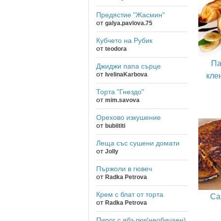
Предястие "Жасмин"
от
galya.pavlova.75
Кубчето на Рубик
от
teodora
Па
Джиджи папа сърце
кле
от
IvelinaKarbova
Торта "Гнездо"
от
mim.savova
Орехово изкушение
от
bubiititi
Леща със сушени домати
от
Jolly
Пържоли в гювеч
от
Radka Petrova
Крем с блат от торта
Са
от
Radka Petrova
Пирог с ябълки(необичаен)