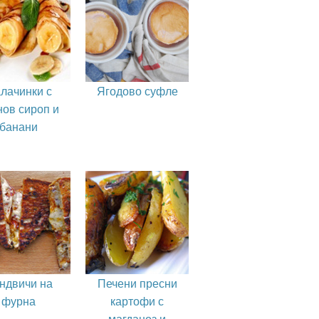
лачинки с
Ягодово суфле
нов сироп и
банани
ндвичи на
Печени пресни
фурна
картофи с
магданоз и