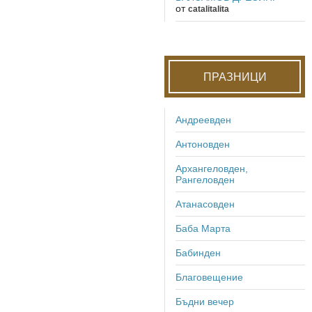
от
catalitalita
ПРАЗНИЦИ
Андреевден
Антоновден
Архангеловден,
Рангеловден
Атанасовден
Баба Марта
Бабинден
Благовещение
Бъдни вечер