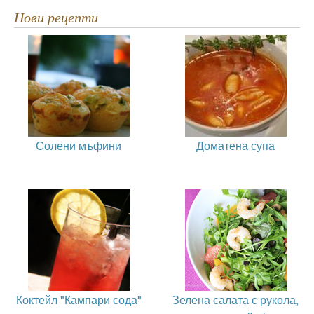
Нови рецепти
Солени мъфини
Доматена супа
Коктейл "Кампари сода"
Зелена салата с рукола,