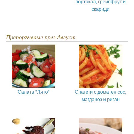
портокал, грейпфрут и
скариди
Препоръчваме през Август
Салата "Лято"
Спагети с доматен сос,
магданоз и риган