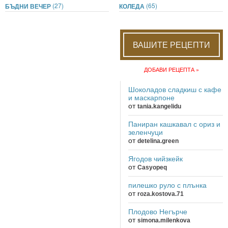
(27)
(65)
БЪДНИ ВЕЧЕР
КОЛЕДА
ВАШИТЕ РЕЦЕПТИ
ДОБАВИ РЕЦЕПТА »
Шоколадов сладкиш с кафе
и маскарпоне
от
tania.kangelidu
Паниран кашкавал с ориз и
зеленчуци
от
detelina.green
Ягодов чийзкейк
от
Casyopeq
пилешко руло с плънка
от
roza.kostova.71
Плодово Негърче
от
simona.milenkova