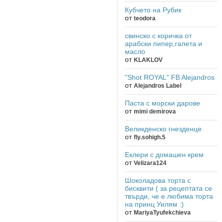
Кубчето на Рубик
от
teodora
свинско с коричка от
арабски пипер,галета и
масло
от
KLAKLOV
"Shot ROYAL" FB Alejandros
от
Alejandros Label
Паста с морски дарове
от
mimi demirova
Великденско гнезденце
от
fly.sohigh.5
Еклери с домашен крем
от
Velizara124
Шоколадова торта с
бисквити ( за рецептата се
твърди, че е любима торта
на принц Уилям :)
от
MariyaTyufekchieva