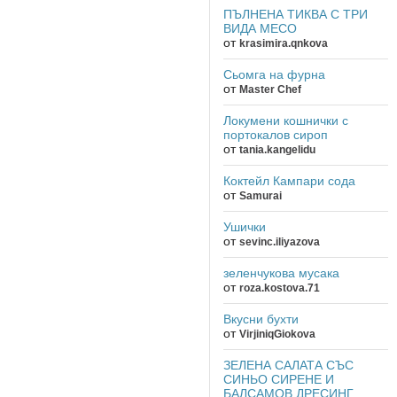
ПЪЛНЕНА ТИКВА С ТРИ
ВИДА МЕСО
от
krasimira.qnkova
Сьомга на фурна
от
Master Chef
Локумени кошнички с
портокалов сироп
от
tania.kangelidu
Коктейл Кампари сода
от
Samurai
Ушички
от
sevinc.iliyazova
зеленчукова мусака
от
roza.kostova.71
Вкусни бухти
от
VirjiniqGiokova
ЗЕЛЕНА САЛАТА СЪС
СИНЬО СИРЕНЕ И
БАЛСАМОВ ДРЕСИНГ