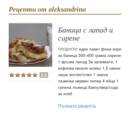
Рецепти от aleksandrina
Баница с лапад и
сирене
един пакет фини кори
ПРОДУКТИ:
за баница 300-400 грама сирене
1 връзка лапад За заливката: 1
кофичка кисело мляко 1,5 чаени
чаши зехтин/олио 1 чаена
5.0
лъжичка червен пипер 4 яйца 1
супена лъжица бакпулвер/сода
за хляб
Пълната рецепта