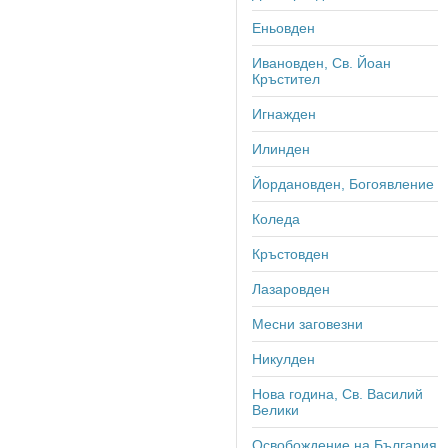
Еньовден
Ивановден, Св. Йоан
Кръстител
Игнажден
Илинден
Йордановден, Богоявление
Коледа
Кръстовден
Лазаровден
Месни заговезни
Никулден
Нова година, Св. Василий
Велики
Освобождение на България