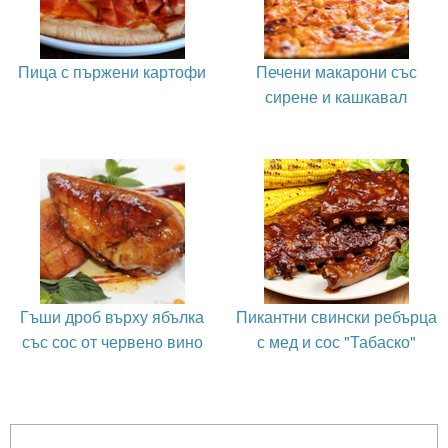
Пица с пържени картофи
Печени макарони със
сирене и кашкавал
Гъши дроб върху ябълка
Пикантни свински ребърца
със сос от червено вино
с мед и сос "Табаско"