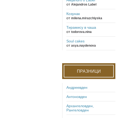
от
Alejandros Label
Козунак
от
milena.mirazchiyska
Тирамису в чаша
от
todorova.nina
Soul cakes
от
asya.naydenova
ПРАЗНИЦИ
Андреевден
Антоновден
Архангеловден,
Рангеловден