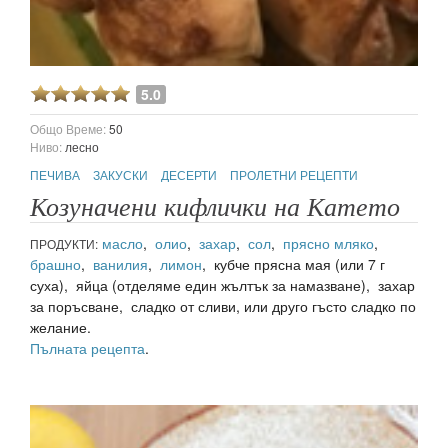
5.0
Общо Време:
50
Ниво:
лесно
ПЕЧИВА
ЗАКУСКИ
ДЕСЕРТИ
ПРОЛЕТНИ РЕЦЕПТИ
Козуначени кифлички на Катето
масло
,
олио
,
захар
,
сол
,
прясно мляко
,
ПРОДУКТИ:
брашно
,
ванилия
,
лимон
, кубче прясна мая (или 7 г
суха), яйца (отделяме един жълтък за намазване), захар
за поръсване, сладко от сливи, или друго гъсто сладко по
желание.
Пълната рецепта
.