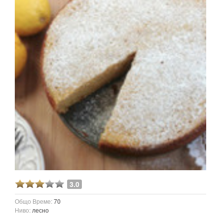
3.0
Общо Време:
70
Ниво:
лесно