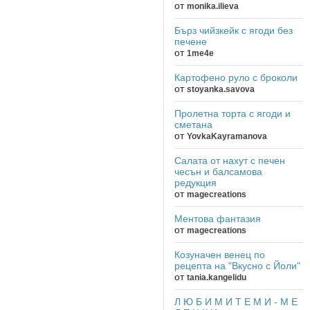
от
monika.ilieva
Бърз чийзкейк с ягоди без
печене
от
1me4e
Картофено руло с броколи
от
stoyanka.savova
Пролетна торта с ягоди и
сметана
от
YovkaKayramanova
Салата от нахут с печен
чесън и балсамова
редукция
от
magecreations
Ментова фантазия
от
magecreations
Козуначен венец по
рецепта на "Вкусно с Йоли"
от
tania.kangelidu
Л Ю Б И М И Т Е М И - М Е