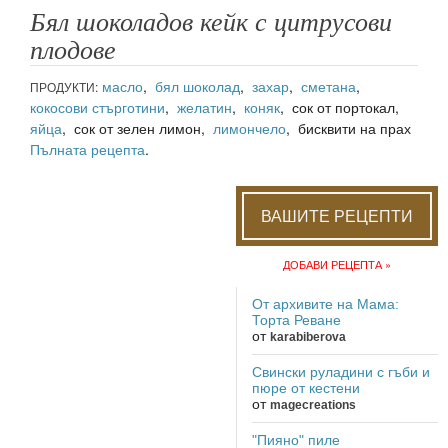
Бял шоколадов кейк с цитрусови
плодове
масло
,
бял шоколад
,
захар
,
сметана
,
ПРОДУКТИ:
кокосови стърготини
,
желатин
,
коняк
, сок от портокал,
яйца
, сок от зелен лимон,
лимончело
, бисквити на прах
Пълната рецепта
.
ВАШИТЕ РЕЦЕПТИ
ДОБАВИ РЕЦЕПТА »
От архивите на Мама:
Торта Реване
от
karabiberova
Свински руладини с гъби и
пюре от кестени
от
magecreations
"Пияно" пиле