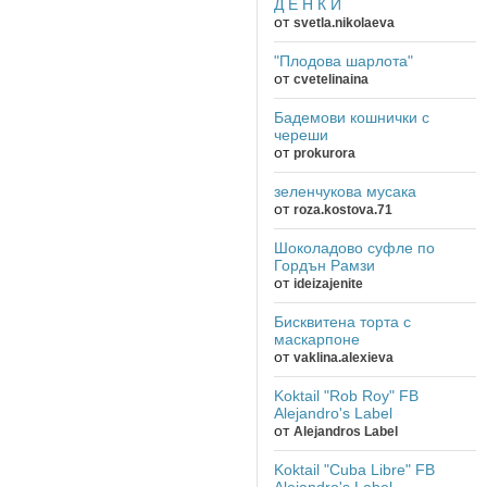
Д Е Н К И
от
svetla.nikolaeva
"Плодова шарлота"
от
cvetelinaina
Бадемови кошнички с
череши
от
prokurora
зеленчукова мусака
от
roza.kostova.71
Шоколадово суфле по
Гордън Рамзи
от
ideizajenite
Бисквитена торта с
маскарпоне
от
vaklina.alexieva
Koktail "Rob Roy" FB
Alejandro's Label
от
Alejandros Label
Koktail "Cuba Libre" FB
Alejandro's Label