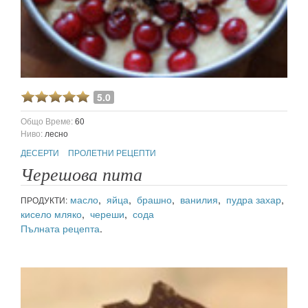
5.0
Общо Време:
60
Ниво:
лесно
ДЕСЕРТИ
ПРОЛЕТНИ РЕЦЕПТИ
Черешова пита
масло
,
яйца
,
брашно
,
ванилия
,
пудра захар
,
ПРОДУКТИ:
кисело мляко
,
череши
,
сода
Пълната рецепта
.