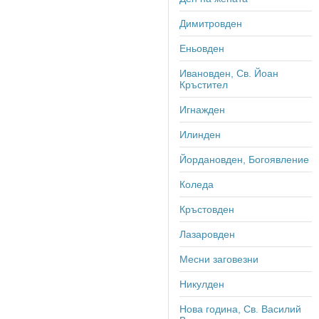
Димитровден
Еньовден
Ивановден, Св. Йоан
Кръстител
Игнажден
Илинден
Йордановден, Богоявление
Коледа
Кръстовден
Лазаровден
Месни заговезни
Никулден
Нова година, Св. Василий