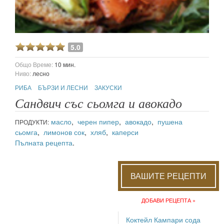
5.0
Общо Време:
10 мин.
Ниво:
лесно
РИБА
БЪРЗИ И ЛЕСНИ
ЗАКУСКИ
Сандвич със сьомга и авокадо
масло
,
черен пипер
,
авокадо
,
пушена
ПРОДУКТИ:
сьомга
,
лимонов сок
,
хляб
,
каперси
Пълната рецепта
.
ВАШИТЕ РЕЦЕПТИ
ДОБАВИ РЕЦЕПТА »
Коктейл Кампари сода