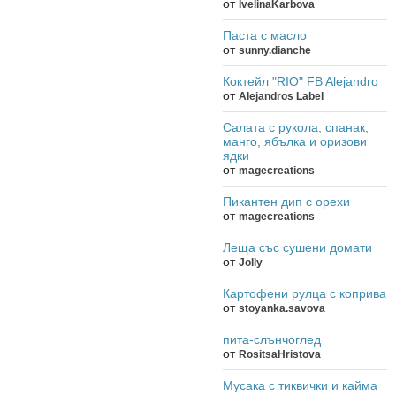
от
IvelinaKarbova
Паста с масло
от
sunny.dianche
Коктейл "RIO" FB Alejandro
от
Alejandros Label
Салата с рукола, спанак,
манго, ябълка и оризови
ядки
от
magecreations
Пикантен дип с орехи
от
magecreations
Леща със сушени домати
от
Jolly
Картофени рулца с коприва
от
stoyanka.savova
пита-слънчоглед
от
RositsaHristova
Мусака с тиквички и кайма