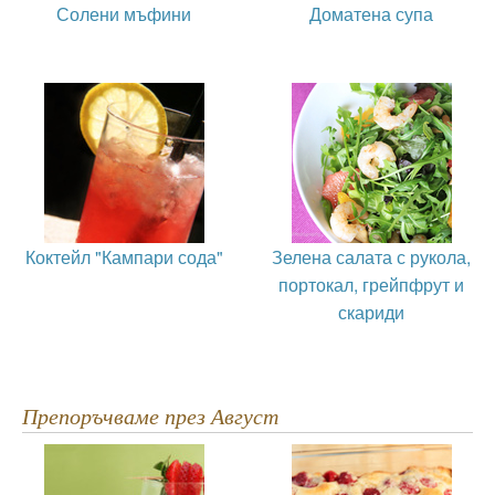
Солени мъфини
Доматена супа
Коктейл "Кампари сода"
Зелена салата с рукола,
портокал, грейпфрут и
скариди
Препоръчваме през Август