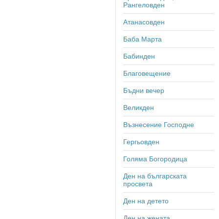
Рангеловден
Атанасовден
Баба Марта
Бабинден
Благовещение
Бъдни вечер
Великден
Възнесение Господне
Гергьовден
Голяма Богородица
Ден на българската
просвета
Ден на детето
Ден на жената