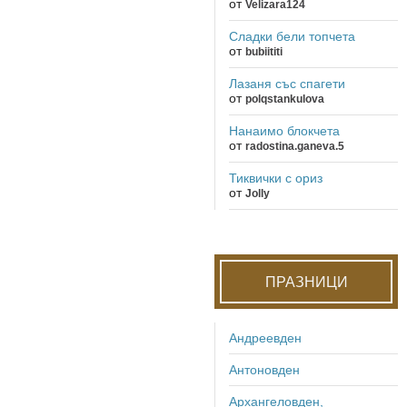
от
Velizara124
Сладки бели топчета
от
bubiititi
Лазаня със спагети
от
polqstankulova
Нанаимо блокчета
от
radostina.ganeva.5
Тиквички с ориз
от
Jolly
ПРАЗНИЦИ
Андреевден
Антоновден
Архангеловден,