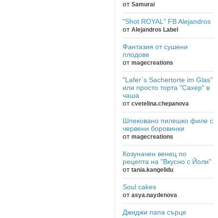
от
Samurai
"Shot ROYAL" FB Alejandros
от
Alejandros Label
Фантазия от сушени
плодове
от
magecreations
"Lafer`s Sachertorte im Glas"
или просто торта "Сахер" в
чаша
от
cvetelina.chepanova
Шпековано пилешко филе с
червени боровинки
от
magecreations
Козуначен венец по
рецепта на "Вкусно с Йоли"
от
tania.kangelidu
Soul cakes
от
asya.naydenova
Джиджи папа сърце