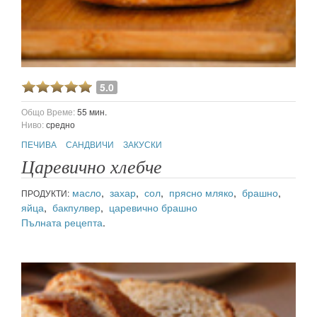
5.0
Общо Време:
55 мин.
Ниво:
средно
ПЕЧИВА
САНДВИЧИ
ЗАКУСКИ
Царевично хлебче
масло
,
захар
,
сол
,
прясно мляко
,
брашно
,
ПРОДУКТИ:
яйца
,
бакпулвер
,
царевично брашно
Пълната рецепта
.