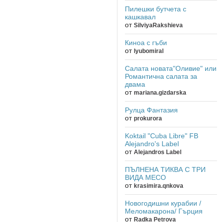
Пилешки бутчета с
кашкавал
от
SilviyaRakshieva
Киноа с гъби
от
lyubomiral
Салата новата"Оливие" или
Романтична салата за
двама
от
mariana.gizdarska
Рулца Фантазия
от
prokurora
Koktail "Cuba Libre" FB
Alejandro's Label
от
Alejandros Label
ПЪЛНЕНА ТИКВА С ТРИ
ВИДА МЕСО
от
krasimira.qnkova
Новогодишни курабии /
Меломакарона/ Гърция
от
Radka Petrova