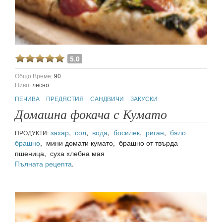
5.0
Общо Време:
90
Ниво:
лесно
ПЕЧИВА
ПРЕДЯСТИЯ
САНДВИЧИ
ЗАКУСКИ
Домашна фокача с Кумато
захар
,
сол
,
вода
,
босилек
,
риган
,
бяло
ПРОДУКТИ:
брашно
, мини домати кумато, брашно от твърда
пшеница, суха хлебна мая
Пълната рецепта
.