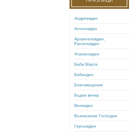
Андреевден
Антоновден
Архангеловден,
Рангеловден
Атанасовден
Баба Марта
Бабинден
Благовещение
Бъдни вечер
Великден
Възнесение Господне
Гергьовден