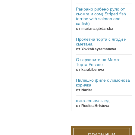
Раирано рибено руло от
сьомга и сом( Striped fish
terrine with salmon and
catfish)
от
mariana.gizdarska
Пролетна торта с ягоди и
сметана
от
YovkaKayramanova
От архивите на Мама:
Торта Реване
от
karabiberova
Пилешко филе с лимонова
коричка
от
Nanita
пита-слънчоглед
от
RositsaHristova
ПРАЗНИЦИ