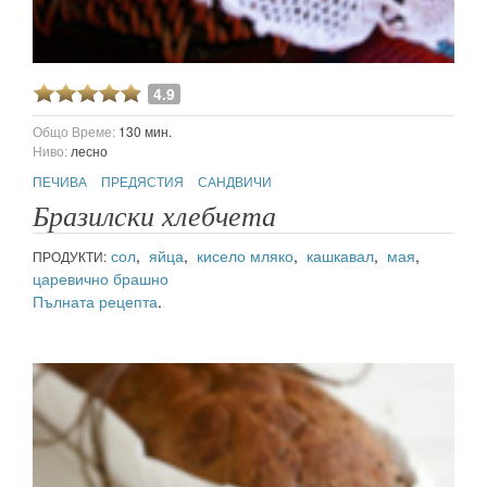
4.9
Общо Време:
130 мин.
Ниво:
лесно
ПЕЧИВА
ПРЕДЯСТИЯ
САНДВИЧИ
Бразилски хлебчета
сол
,
яйца
,
кисело мляко
,
кашкавал
,
мая
,
ПРОДУКТИ:
царевично брашно
Пълната рецепта
.