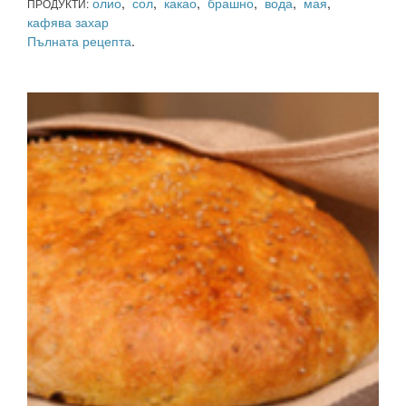
олио
,
сол
,
какао
,
брашно
,
вода
,
мая
,
ПРОДУКТИ:
кафява захар
Пълната рецепта
.