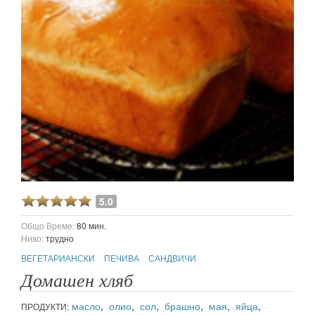
5.0
Общо Време:
80 мин.
Ниво:
трудно
ВЕГЕТАРИАНСКИ
ПЕЧИВА
САНДВИЧИ
Домашен хляб
масло
,
олио
,
сол
,
брашно
,
мая
,
яйца
,
ПРОДУКТИ: