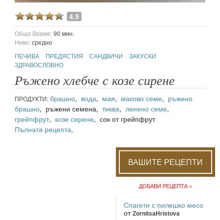
4.5
Общо Време:
90 мин.
Ниво:
средно
ПЕЧИВА
ПРЕДЯСТИЯ
САНДВИЧИ
ЗАКУСКИ
ЗДРАВОСЛОВНО
Ръжено хлебче с козе сирене
брашно
,
вода
,
мая
,
маково семе
,
ръжено
ПРОДУКТИ:
брашно
, ръжени семена,
тиква
,
ленено семе
,
грейпфрут
,
козе сирене
, сок от грейпфрут
Пълната рецепта
.
ВАШИТЕ РЕЦЕПТИ
ДОБАВИ РЕЦЕПТА »
Спагети с пилешко месо
от
ZornitsaHristova