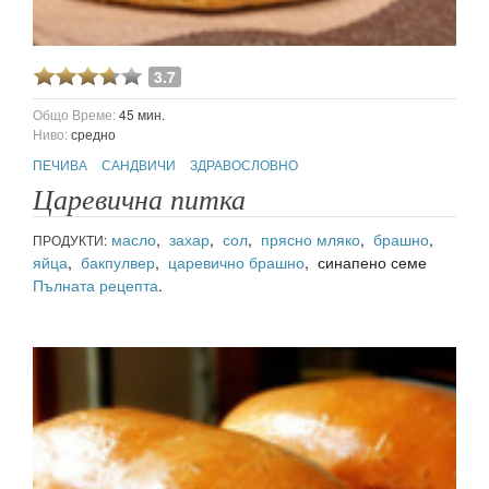
3.7
Общо Време:
45 мин.
Ниво:
средно
ПЕЧИВА
САНДВИЧИ
ЗДРАВОСЛОВНО
Царевична питка
масло
,
захар
,
сол
,
прясно мляко
,
брашно
,
ПРОДУКТИ:
яйца
,
бакпулвер
,
царевично брашно
, синапено семе
Пълната рецепта
.