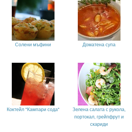
Солени мъфини
Доматена супа
Коктейл "Кампари сода"
Зелена салата с рукола,
портокал, грейпфрут и
скариди