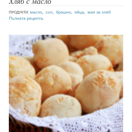
Хляб с масло
масло
,
сол
,
брашно
,
яйца
,
мая за хляб
ПРОДУКТИ:
Пълната рецепта
.