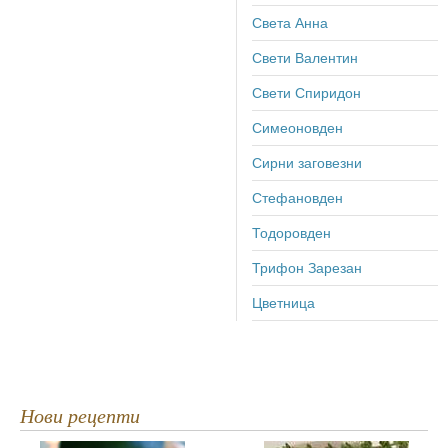
Света Анна
Свети Валентин
Свети Спиридон
Симеоновден
Сирни заговезни
Стефановден
Тодоровден
Трифон Зарезан
Цветница
Нови рецепти