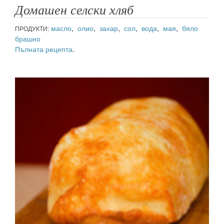
Домашен селски хляб
масло
,
олио
,
захар
,
сол
,
вода
,
мая
,
бяло
ПРОДУКТИ:
брашно
Пълната рецепта
.