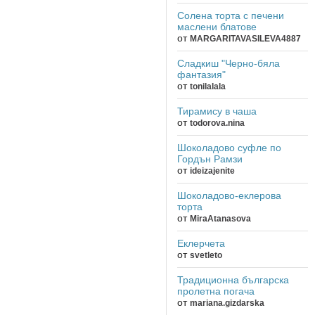
Солена торта с печени
маслени блатове
от
MARGARITAVASILEVA4887
Сладкиш "Черно-бяла
фантазия"
от
tonilalala
Тирамису в чаша
от
todorova.nina
Шоколадово суфле по
Гордън Рамзи
от
ideizajenite
Шоколадово-еклерова
торта
от
MiraAtanasova
Еклерчета
от
svetleto
Традиционна българска
пролетна погача
от
mariana.gizdarska