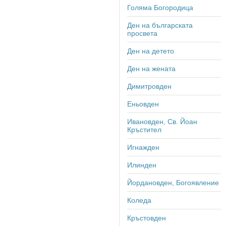
Голяма Богородица
Ден на българската
просвета
Ден на детето
Ден на жената
Димитровден
Еньовден
Ивановден, Св. Йоан
Кръстител
Игнажден
Илинден
Йордановден, Богоявление
Коледа
Кръстовден