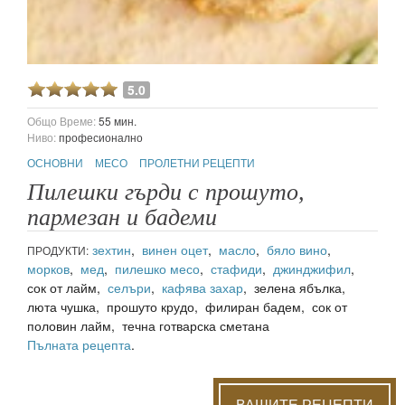
5.0
Общо Време:
55 мин.
Ниво:
професионално
ОСНОВНИ
МЕСО
ПРОЛЕТНИ РЕЦЕПТИ
Пилешки гърди с прошуто,
пармезан и бадеми
зехтин
,
винен оцет
,
масло
,
бяло вино
,
ПРОДУКТИ:
морков
,
мед
,
пилешко месо
,
стафиди
,
джинджифил
,
сок от лайм,
селъри
,
кафява захар
, зелена ябълка,
люта чушка, прошуто крудо, филиран бадем, сок от
половин лайм, течна готварска сметана
Пълната рецепта
.
ВАШИТЕ РЕЦЕПТИ