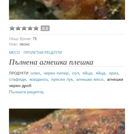
0.0
Общо Време:
75
Ниво:
лесно
МЕСО
ПРОЛЕТНИ РЕЦЕПТИ
Пълнена агнешка плешка
олио
,
черен пипер
,
сол
,
яйца
,
яйца
,
ориз
,
ПРОДУКТИ:
стафиди
,
магданоз
,
пресен лук
,
агнешко месо
, агнешки
черен дроб
Пълната рецепта
.