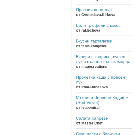
Празнична погача
от
Cvetoslava.Kirkova
Бели трюфели с кокос
от
ral.lechova
Вкусни тарталетки
от
tania.kangelidu
Еклери с коприва, сушен
лук и пълнеж със скаморца
от
magecreations
Пролетна каша с пресен
лук
от
IrmaAtanasova
Мъфини Червено Кадифе
(Red Velvet)
от
lyubomiral
Салата Капрезе
от
Master Chef
Сухи пасти с бисквити