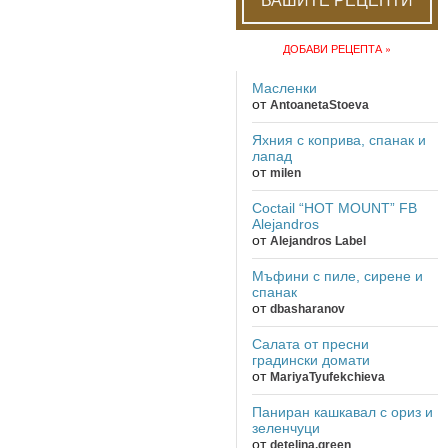
ДОБАВИ РЕЦЕПТА »
Масленки
от
AntoanetaStoeva
Яхния с коприва, спанак и
лапад
от
milen
Coctail “HOT MOUNT” FB
Alejandros
от
Alejandros Label
Мъфини с пиле, сирене и
спанак
от
dbasharanov
Салата от пресни
градински домати
от
MariyaTyufekchieva
Паниран кашкавал с ориз и
зеленчуци
от
detelina.green