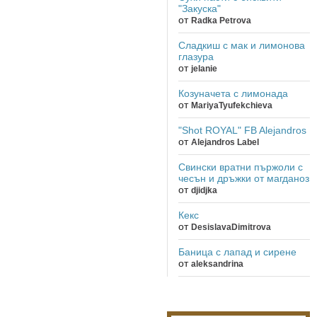
"Закуска"
от
Radka Petrova
Сладкиш с мак и лимонова
глазура
от
jelanie
Козуначета с лимонада
от
MariyaTyufekchieva
"Shot ROYAL" FB Alejandros
от
Alejandros Label
Свински вратни пържоли с
чесън и дръжки от магданоз
от
djidjka
Кекс
от
DesislavaDimitrova
Баница с лапад и сирене
от
aleksandrina