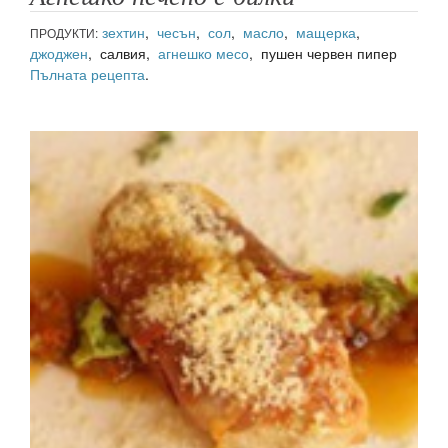
зехтин
,
чесън
,
сол
,
масло
,
мащерка
,
ПРОДУКТИ:
джоджен
, салвия,
агнешко месо
, пушен червен пипер
Пълната рецепта
.