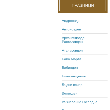
ПРАЗНИЦИ
Андреевден
Антоновден
Архангеловден,
Рангеловден
Атанасовден
Баба Марта
Бабинден
Благовещение
Бъдни вечер
Великден
Възнесение Господне