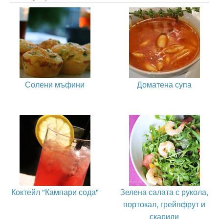
Солени мъфини
Доматена супа
Коктейл "Кампари сода"
Зелена салата с рукола,
портокал, грейпфрут и
скариди