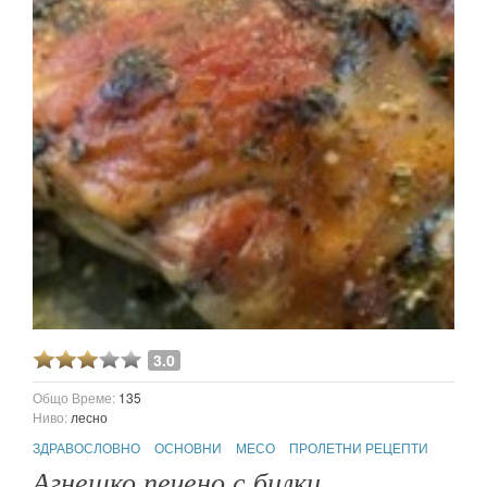
3.0
Общо Време:
135
Ниво:
лесно
ЗДРАВОСЛОВНО
ОСНОВНИ
МЕСО
ПРОЛЕТНИ РЕЦЕПТИ
Агнешко печено с билки