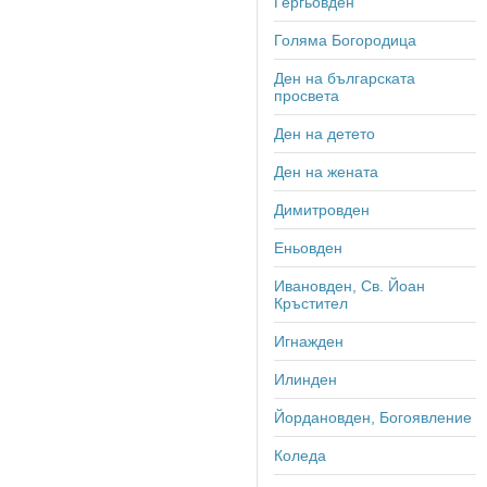
Гергьовден
Голяма Богородица
Ден на българската
просвета
Ден на детето
Ден на жената
Димитровден
Еньовден
Ивановден, Св. Йоан
Кръстител
Игнажден
Илинден
Йордановден, Богоявление
Коледа