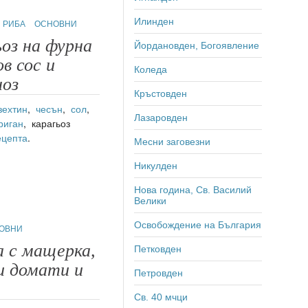
Илинден
РИБА
ОСНОВНИ
оз на фурна
Йордановден, Богоявление
ов сос и
Коледа
ноз
Кръстовден
зехтин
,
чесън
,
сол
,
Лазаровден
риган
, карагьоз
ецепта
.
Месни заговезни
Никулден
Нова година, Св. Василий
Велики
Освобождение на България
ОВНИ
а с мащерка,
Петковден
и домати и
Петровден
Св. 40 мчци