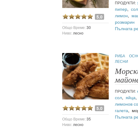
ПРОДУКТИ:
пипер
,
со
лимон
,
ма
5.0
розмарин
Общо Време:
30
Пълната р
Ниво:
лесно
РИБА
ОСН
ЛЕСНИ
Морски
майон
ПРОДУКТИ:
сол
,
яйца
лимонов со
5.0
галета
, мо
Пълната р
Общо Време:
35
Ниво:
лесно