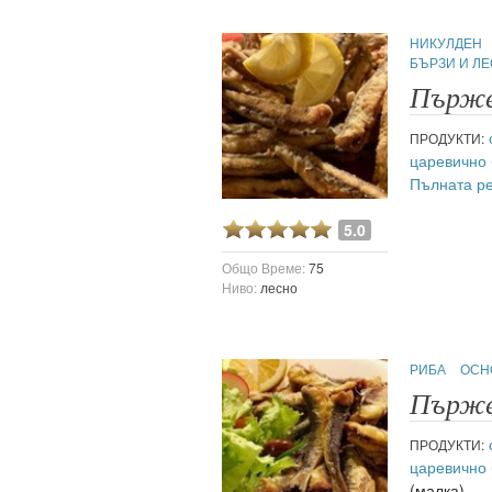
НИКУЛДЕН
БЪРЗИ И Л
Пърже
ПРОДУКТИ:
царевично
Пълната р
5.0
Общо Време:
75
Ниво:
лесно
РИБА
ОСН
Пърже
ПРОДУКТИ:
царевично
(малка)