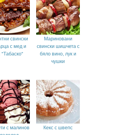
нтни свински
Мариновани
рца с мед и
свински шишчета с
 "Табаско"
бяло вино, лук и
чушки
ти с малинов
Кекс с швепс
ладолед