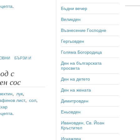
ецепта
.
Бъдни вечер
Великден
Възнесение Господне
Гергьовден
Голяма Богородица
ОВНИ
БЪРЗИ И
Ден на българската
просвета
од с
Ден на детето
ен сос
Ден на жената
зехтин
,
лук
,
афинов лист
,
сол
,
Димитровден
ахар
Еньовден
ецепта
.
Ивановден, Св. Йоан
Кръстител
Игнажден