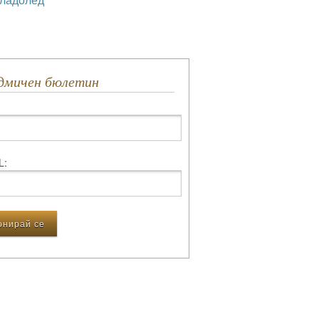
едмичен бюлетин
L: