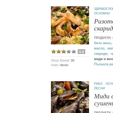
ЗДРАВОСЛ
ОСНОВНИ
ация
Ризото
скари
ПРОДУКТИ:
бяло вино
масло
,
ма
3.0
скариди
,
ч
миди и вон
Общо Време:
30
Пълната р
Ниво:
лесно
РИБА
ОСН
ЛЕСНИ
Миди с
сушен
ПРОДУКТИ: