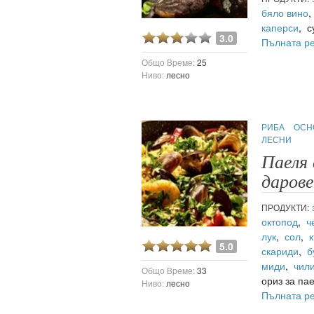
бяло вино
каперси
, 
3.0
Пълната р
Общо Време:
25
Ниво:
лесно
РИБА
ОСН
ЛЕСНИ
Паеля 
даров
ПРОДУКТИ:
октопод
,
ч
лук
,
сол
,
5.0
скариди
,
б
миди
,
чил
Общо Време:
33
ориз за па
Ниво:
лесно
Пълната р