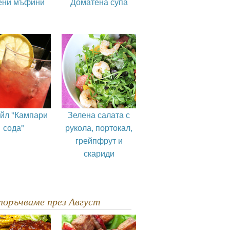
ени мъфини
Доматена супа
ейл "Кампари
Зелена салата с
сода"
рукола, портокал,
грейпфрут и
скариди
епоръчваме през Август