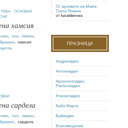
От архивите на Мама:
РИБА
ОСНОВНИ
Торта Реване
от
ЕСНИ
karabiberova
на хамсия
олио
,
сол
,
лимон
,
 брашно
, хамсия
ПРАЗНИЦИ
ецепта
.
Андреевден
Антоновден
Архангеловден,
Рангеловден
Атанасовден
ОВНИ
на сардела
Баба Марта
олио
,
сол
,
лимон
,
Бабинден
 брашно
, сардела
Благовещение