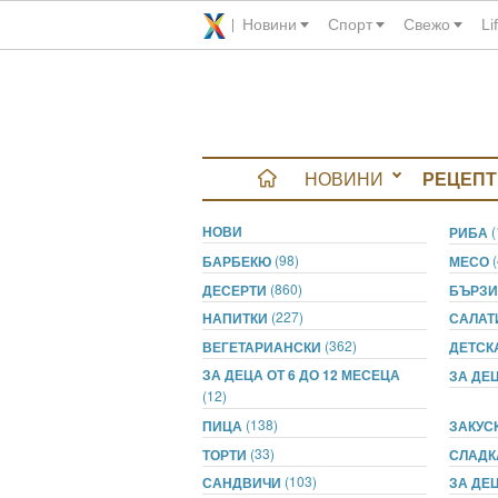
Новини
Спорт
Свежо
Li
НОВИНИ
РЕЦЕПТ
НОВИ
вюта
РИБА
(98)
БАРБЕКЮ
МЕСО
итно
(860)
ДЕСЕРТИ
БЪРЗИ
(227)
НАПИТКИ
САЛА
 градина
(362)
ВЕГЕТАРИАНСКИ
ДЕТСК
ЗА ДЕЦА ОТ 6 ДО 12 МЕСЕЦА
ЗА ДЕЦ
и Chefs
(12)
(138)
ПИЦА
ЗАКУС
(33)
ТОРТИ
СЛАДК
(103)
САНДВИЧИ
ЗА ДЕЦ