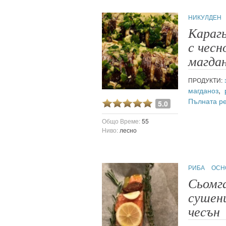
НИКУЛДЕН
Карагь
с чесн
магда
ПРОДУКТИ:
магданоз
,
Пълната р
5.0
Общо Време:
55
Ниво:
лесно
РИБА
ОСН
Сьомг
сушен
чесън