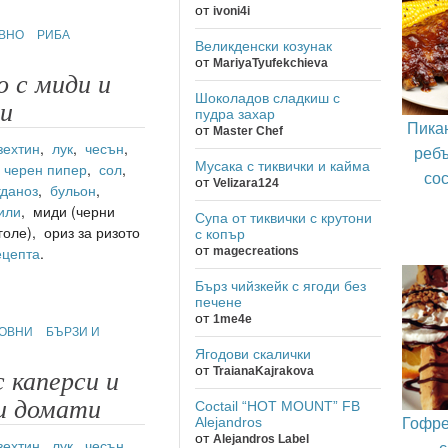
от
ivoni4i
ОВНО
РИБА
Великденски козунак
от
MariyaTyufekchieva
 с миди и
Шоколадов сладкиш с
ди
пудра захар
Пика
от
Master Chef
зехтин
,
лук
,
чесън
,
ребъ
Мусака с тиквички и кайма
,
черен пипер
,
сол
,
сос
от
Velizara124
гданоз
,
бульон
,
или
, миди (черни
Супа от тиквички с крутони
голе), ориз за ризото
с копър
от
ецепта
.
magecreations
Бърз чийзкейк с ягоди без
печене
от
1me4e
ОВНИ
БЪРЗИ И
Ягодови скалички
от
TraianaKajrakova
 каперси и
и домати
Coctail “HOT MOUNT” FB
Гофре
Alejandros
от
Alejandros Label
зехтин
,
лук
,
чесън
,
с