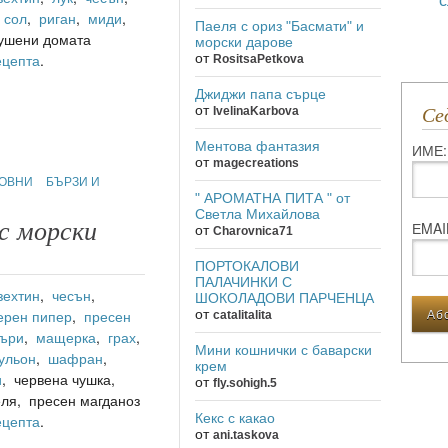
,
сол
,
риган
,
миди
,
Паеля с ориз "Басмати" и
сушени домата
морски дарове
от
ецепта
.
RositsaPetkova
Джиджи папа сърце
от
IvelinaKarbova
С
Ментова фантазия
ИМЕ:
от
magecreations
ОВНИ
БЪРЗИ И
" АРОМАТНА ПИТА " от
Светла Михайлова
с морски
ЕMAI
от
Charovnica71
е
ПОРТОКАЛОВИ
ПАЛАЧИНКИ С
зехтин
,
чесън
,
ШОКОЛАДОВИ ПАРЧЕНЦА
ерен пипер
,
пресен
от
catalitalita
къри
,
мащерка
,
грах
,
Мини кошнички с баварски
ульон
,
шафран
,
крем
и
, червена чушка,
от
fly.sohigh.5
еля, пресен магданоз
Кекс с какао
ецепта
.
от
ani.taskova