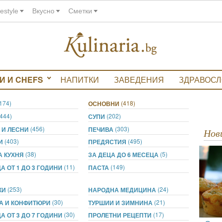
festyle
Вкусно
Сметки
И И CHEFS
НАПИТКИ
ЗАВЕДЕНИЯ
ЗДРАВОС
(174)
(418)
ОСНОВНИ
(444)
(202)
СУПИ
(456)
(303)
 И ЛЕСНИ
ПЕЧИВА
Но
(403)
(495)
ТИ
ПРЕДЯСТИЯ
(38)
(5)
А КУХНЯ
ЗА ДЕЦА ДО 6 МЕСЕЦА
(11)
(149)
А ОТ 1 ДО 3 ГОДИНИ
ПАСТА
(253)
(24)
КИ
НАРОДНА МЕДИЦИНА
(30)
(21)
А И КОНФИТЮРИ
ТУРШИИ И ЗИМНИНА
(30)
(17)
А ОТ 3 ДО 7 ГОДИНИ
ПРОЛЕТНИ РЕЦЕПТИ