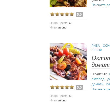
Пълната р
5.0
Общо Време:
40
Ниво:
лесно
РИБА
ОСН
ЛЕСНИ
Октоп
домат
ПРОДУКТИ:
октопод
,
д
домати
,
б
5.0
Пълната р
Общо Време:
60
Ниво:
лесно