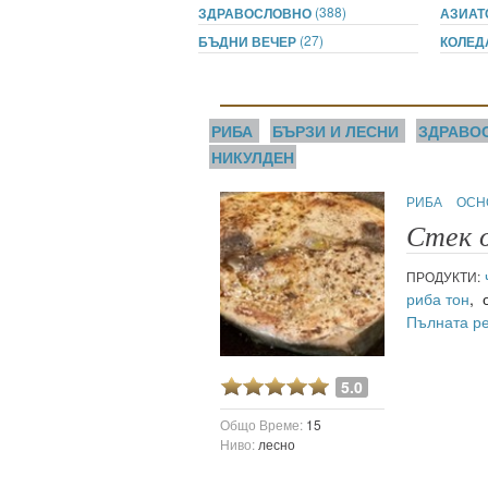
ти
(388)
ЗДРАВОСЛОВНО
АЗИАТ
(27)
БЪДНИ ВЕЧЕР
КОЛЕ
зона
кти
РИБА
БЪРЗИ И ЛЕСНИ
ЗДРАВО
ици
НИКУЛДЕН
РИБА
ОСН
е рецепти
Стек 
и рецепта
ПРОДУКТИ:
риба тон
, 
Пълната р
ия
5.0
ловно
Общо Време:
15
Ниво:
лесно
ти