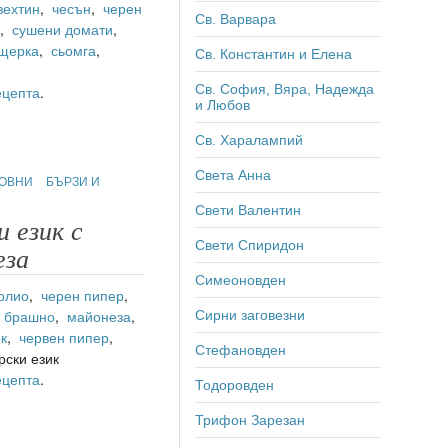
зехтин
,
чесън
,
черен
Св. Варвара
л
,
сушени домати
,
щерка
,
сьомга
,
Св. Константин и Елена
Св. София, Вяра, Надежда
ецепта
.
и Любов
Св. Харалампий
Света Анна
ОВНИ
БЪРЗИ И
Свети Валентин
 език с
Свети Спиридон
еза
Симеоновден
олио
,
черен пипер
,
,
брашно
,
майонеза
,
Сирни заговезни
к
,
червен пипер
,
Стефановден
рски език
ецепта
.
Тодоровден
Трифон Зарезан