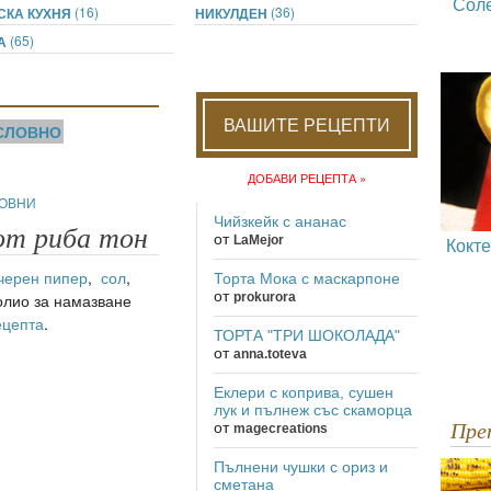
Сол
(16)
(36)
СКА КУХНЯ
НИКУЛДЕН
(65)
ДА
ВАШИТЕ РЕЦЕПТИ
СЛОВНО
ДОБАВИ РЕЦЕПТА »
ОВНИ
Чийзкейк с ананас
от риба тон
от
LaMejor
Кокт
черен пипер
,
сол
,
Торта Мока с маскарпоне
от
олио за намазване
prokurora
ецепта
.
ТОРТА "ТРИ ШОКОЛАДА"
от
anna.toteva
Еклери с коприва, сушен
лук и пълнеж със скаморца
от
Пр
magecreations
Пълнени чушки с ориз и
сметана